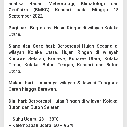
y
analisa Badan Meteorologi, Klimatologi dan
a
Geofisika (BMKG) Kendari pada Minggu 18
h
September 2022.
S
u
l
Pagi hari:
Berpotensi Hujan Ringan di wilayah Kolaka
a
Utara.
w
e
Siang dan Sore hari:
Berpotensi Hujan Sedang di
s
wilayah Kolaka Utara. Hujan Ringan di wilayah
i
T
Konawe Selatan, Konawe, Konawe Utara, Kolaka
e
Timur, Kolaka, Buton Tengah, Kendari dan Buton
n
Utara.
g
g
Malam hari:
Umumnya wilayah Sulawesi Tenggara
a
r
Cerah hingga Berawan.
a
H
Dini hari:
Berpotensi Hujan Ringan di wilayah Kolaka,
a
Buton dan Buton Selatan.
r
i
– Suhu Udara: 23 – 33°C
I
n
– Kelembaban udara: 60 – 95 %