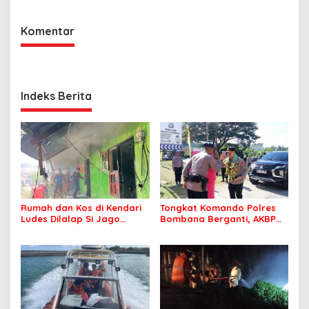
Penanganan Aduan
Komentar
Indeks Berita
Rumah dan Kos di Kendari
Tongkat Komando Polres
Ludes Dilalap Si Jago
Bombana Berganti, AKBP
Merah
Irwandhy Idrus Nahkodai
Kepolisian Bombana