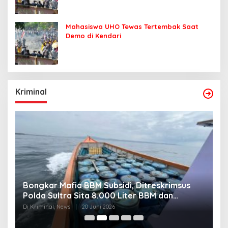
Mahasiswa UHO Tewas Tertembak Saat
Demo di Kendari
Kriminal
Bongkar Mafia BBM Subsidi, Ditreskrimsus
J
Polda Sultra Sita 8.000 Liter BBM dan
G
Ringkus 3 Tersangka
3
Di Kriminal, News
|
20 Juni 2026
Di