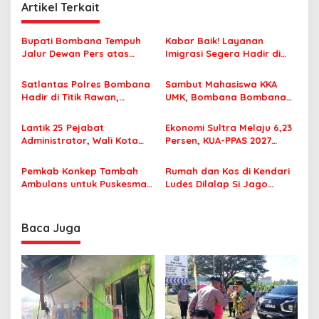
Artikel Terkait
g
a
Bupati Bombana Tempuh
Kabar Baik! Layanan
s
Jalur Dewan Pers atas
Imigrasi Segera Hadir di
Pemberitaan Dugaan
MPP Bombana, Warga Tak
i
Korupsi Jembatan Cirauci II
Perlu Lagi ke Kendari
Satlantas Polres Bombana
Sambut Mahasiswa KKA
p
Hadir di Titik Rawan,
UMK, Bombana Bombana
Pastikan Pelajar Berangkat
Minta Program Kerja Tepat
o
Sekolah dengan Aman
Sasaran
Lantik 25 Pejabat
Ekonomi Sultra Melaju 6,23
s
Administrator, Wali Kota
Persen, KUA-PPAS 2027
Tegaskan ASN Harus
Resmi Masuk DPRD
Berintegritas dan
Pemkab Konkep Tambah
Rumah dan Kos di Kendari
Profesional Layani
Ambulans untuk Puskesmas
Ludes Dilalap Si Jago
Masyarakat
Roko-Roko
Merah
Baca Juga