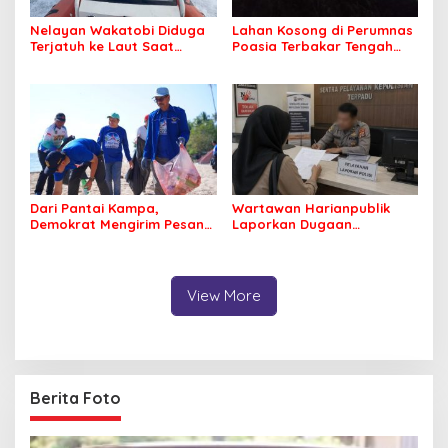
Nelayan Wakatobi Diduga
Lahan Kosong di Perumnas
Terjatuh ke Laut Saat
Poasia Terbakar Tengah
Memancing
Malam
Dari Pantai Kampa,
Wartawan Harianpublik
Demokrat Mengirim Pesan
Laporkan Dugaan
Tentang Kepedulian
Cyberbullying ke Polres
Lingkungan
Bombana, Soroti Proses
Penanganan Aduan
View More
Berita Foto