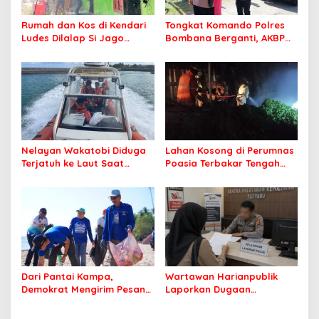
Rumah dan Kos di Kendari
Tongkat Komando Polres
Ludes Dilalap Si Jago
Bombana Berganti, AKBP
Merah
Irwandhy Idrus Nahkodai
Kepolisian Bombana
Nelayan Wakatobi Diduga
Lahan Kosong di Perumnas
Terjatuh ke Laut Saat
Poasia Terbakar Tengah
Memancing
Malam
Dari Pantai Kampa,
Wartawan Harianpublik
Demokrat Mengirim Pesan
Laporkan Dugaan
Tentang Kepedulian
Cyberbullying ke Polres
Lingkungan
Bombana, Soroti Proses