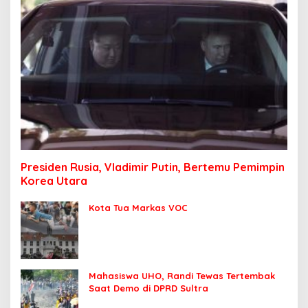
Presiden Rusia, Vladimir Putin, Bertemu Pemimpin
Korea Utara
Kota Tua Markas VOC
Mahasiswa UHO, Randi Tewas Tertembak
Saat Demo di DPRD Sultra