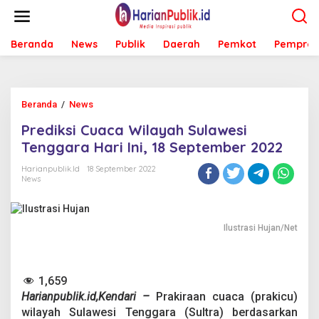
L
e
w
Beranda
News
Publik
Daerah
Pemkot
Pemprov
a
t
i
k
e
Beranda
/
News
P
k
r
o
Prediksi Cuaca Wilayah Sulawesi
e
n
d
Tenggara Hari Ini, 18 September 2022
t
i
e
k
Harianpublik.id
18 September 2022
n
News
s
i
C
u
Ilustrasi Hujan/Net
a
c
a
W
1,659
i
Harianpublik.id,Kendari –
Prakiraan cuaca (prakicu)
l
a
wilayah Sulawesi Tenggara (Sultra) berdasarkan