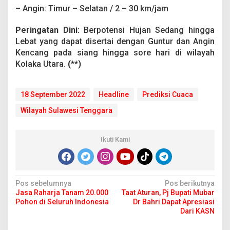
i
– Angin: Timur – Selatan / 2 – 30 km/jam
,
1
Peringatan Dini:
Berpotensi Hujan Sedang hingga
8
Lebat yang dapat disertai dengan Guntur dan Angin
S
e
Kencang pada siang hingga sore hari di wilayah
p
Kolaka Utara.
(**)
t
e
m
18 September 2022
Headline
Prediksi Cuaca
b
e
Wilayah Sulawesi Tenggara
r
2
0
Ikuti Kami
2
2
N
Pos sebelumnya
Pos berikutnya
Jasa Raharja Tanam 20.000
Taat Aturan, Pj Bupati Mubar
a
Pohon di Seluruh Indonesia
Dr Bahri Dapat Apresiasi
v
Dari KASN
i