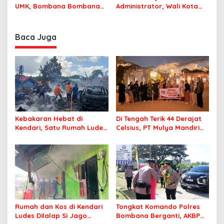
UMK, Bombana Bombana
Administrator, Wali Kota
Minta Program Kerja Tepat
Tegaskan ASN Harus
Sasaran
Berintegritas dan
Profesional Layani
Baca Juga
Masyarakat
Kebakaran Hebat di
Di Tengah Terik 44 Derajat
Kendari, Satu Rumah Ludes
Celsius, PT Mulya Mandiri
Terbakar
Travel Pastikan Seluruh
Jamaah Tetap Sehat dan
Nyaman Beribadah
Rumah dan Kos di Kendari
Tongkat Komando Polres
Ludes Dilalap Si Jago
Bombana Berganti, AKBP