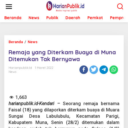
L
e
w
Beranda
News
Publik
Daerah
Pemkot
Pemprov
a
t
i
k
e
Beranda
/
News
R
k
e
o
Remaja yang Diterkam Buaya di Muna
m
n
a
Ditemukan Tak Bernyawa
t
j
e
a
Harianpublik.id
1 Maret 2022
n
News
y
a
n
g
D
1,663
i
harianpublik.id-Kendari –
Seorang remaja bernama
t
e
Faisal (18) yang dilaporkan diterkam buaya di Muara
r
Sungai Desa Labulubulu, Kecamatan Parigi,
k
Kabupatem Muna, Senin (28/2) ditemukan dalam
a