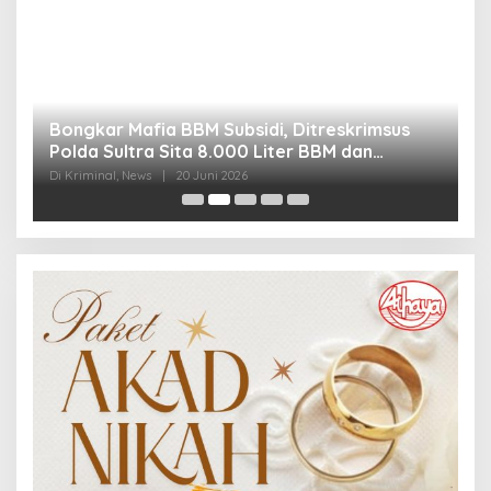
Bongkar Mafia BBM Subsidi, Ditreskrimsus
J
Polda Sultra Sita 8.000 Liter BBM dan
G
Ringkus 3 Tersangka
3
Di Kriminal, News
|
20 Juni 2026
Di