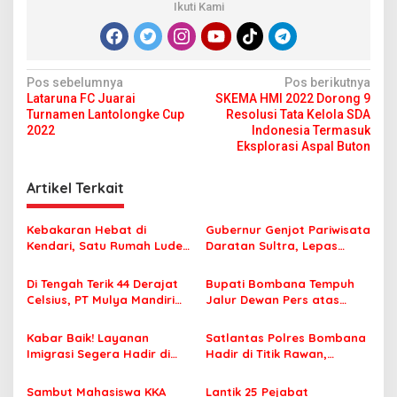
Ikuti Kami
N
Pos sebelumnya
Pos berikutnya
Lataruna FC Juarai
SKEMA HMI 2022 Dorong 9
a
Turnamen Lantolongke Cup
Resolusi Tata Kelola SDA
v
2022
Indonesia Termasuk
Eksplorasi Aspal Buton
i
g
Artikel Terkait
a
s
Kebakaran Hebat di
Gubernur Genjot Pariwisata
Kendari, Satu Rumah Ludes
Daratan Sultra, Lepas
i
Terbakar
Famtrip Overland Jelajahi
p
Tiga Kabupaten Unggulan
Di Tengah Terik 44 Derajat
Bupati Bombana Tempuh
Celsius, PT Mulya Mandiri
Jalur Dewan Pers atas
o
Travel Pastikan Seluruh
Pemberitaan Dugaan
s
Jamaah Tetap Sehat dan
Korupsi Jembatan Cirauci II
Kabar Baik! Layanan
Satlantas Polres Bombana
Nyaman Beribadah
Imigrasi Segera Hadir di
Hadir di Titik Rawan,
MPP Bombana, Warga Tak
Pastikan Pelajar Berangkat
Perlu Lagi ke Kendari
Sekolah dengan Aman
Sambut Mahasiswa KKA
Lantik 25 Pejabat