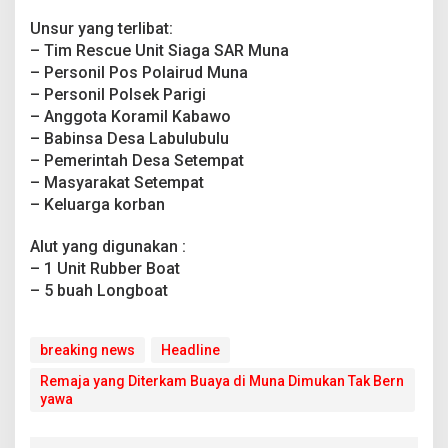
e
r
Unsur yang terlibat:
n
– Tim Rescue Unit Siaga SAR Muna
y
– Personil Pos Polairud Muna
a
– Personil Polsek Parigi
w
– Anggota Koramil Kabawo
a
– Babinsa Desa Labulubulu
– Pemerintah Desa Setempat
– Masyarakat Setempat
– Keluarga korban
Alut yang digunakan :
– 1 Unit Rubber Boat
– 5 buah Longboat
breaking news
Headline
Remaja yang Diterkam Buaya di Muna Dimukan Tak Bern
yawa