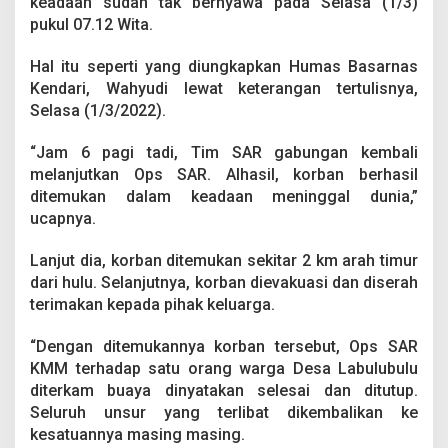
keadaan sudah tak bernyawa pada Selasa (1/3)
m
pukul 07.12 Wita.
B
u
a
Hal itu seperti yang diungkapkan Humas Basarnas
y
Kendari, Wahyudi lewat keterangan tertulisnya,
a
Selasa (1/3/2022).
d
i
M
“Jam 6 pagi tadi, Tim SAR gabungan kembali
u
melanjutkan Ops SAR. Alhasil, korban berhasil
n
ditemukan dalam keadaan meninggal dunia,”
a
ucapnya.
D
i
t
Lanjut dia, korban ditemukan sekitar 2 km arah timur
e
dari hulu. Selanjutnya, korban dievakuasi dan diserah
m
terimakan kepada pihak keluarga.
u
k
“Dengan ditemukannya korban tersebut, Ops SAR
a
n
KMM terhadap satu orang warga Desa Labulubulu
T
diterkam buaya dinyatakan selesai dan ditutup.
a
Seluruh unsur yang terlibat dikembalikan ke
k
kesatuannya masing masing.
B