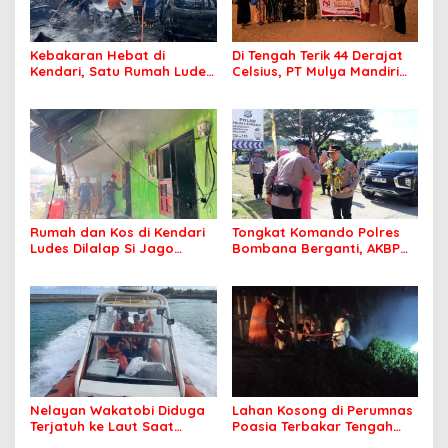
Kebakaran Hebat di
Di Tengah Terik 44 Derajat
Kendari, Satu Rumah Ludes
Celsius, PT Mulya Mandiri
Terbakar
Travel Pastikan Seluruh
Jamaah Tetap Sehat dan
Nyaman Beribadah
Rumah dan Kos di Kendari
Tongkat Komando Polres
Ludes Dilalap Si Jago
Bombana Berganti, AKBP
Merah
Irwandhy Idrus Nahkodai
Kepolisian Bombana
Nelayan Wakatobi Diduga
Lahan Kosong di Perumnas
Terjatuh ke Laut Saat
Poasia Terbakar Tengah
Memancing
Malam