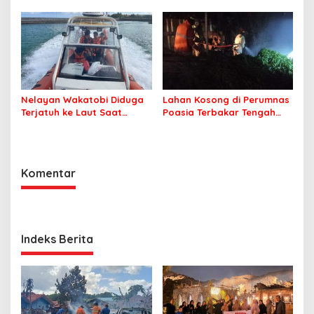
Merah
Irwandhy Idrus Nahkodai
Kepolisian Bombana
Nelayan Wakatobi Diduga
Lahan Kosong di Perumnas
Terjatuh ke Laut Saat
Poasia Terbakar Tengah
Memancing
Malam
Komentar
Indeks Berita