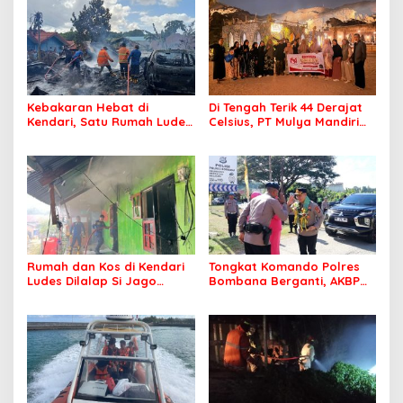
Kebakaran Hebat di
Di Tengah Terik 44 Derajat
Kendari, Satu Rumah Ludes
Celsius, PT Mulya Mandiri
Terbakar
Travel Pastikan Seluruh
Jamaah Tetap Sehat dan
Nyaman Beribadah
Rumah dan Kos di Kendari
Tongkat Komando Polres
Ludes Dilalap Si Jago
Bombana Berganti, AKBP
Merah
Irwandhy Idrus Nahkodai
Kepolisian Bombana