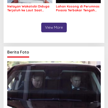
Nelayan Wakatobi Diduga
Lahan Kosong di Perumnas
Terjatuh ke Laut Saat
Poasia Terbakar Tengah
Memancing
Malam
View More
Berita Foto