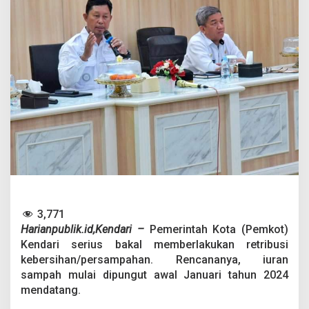
K
e
n
d
a
r
i
M
u
l
a
i
B
e
r
l
a
3,771
k
u
Harianpublik.id,Kendari –
Pemerintah Kota (Pemkot)
A
Kendari serius bakal memberlakukan retribusi
w
kebersihan/persampahan. Rencananya, iuran
a
sampah mulai dipungut awal Januari tahun 2024
l
mendatang.
2
0