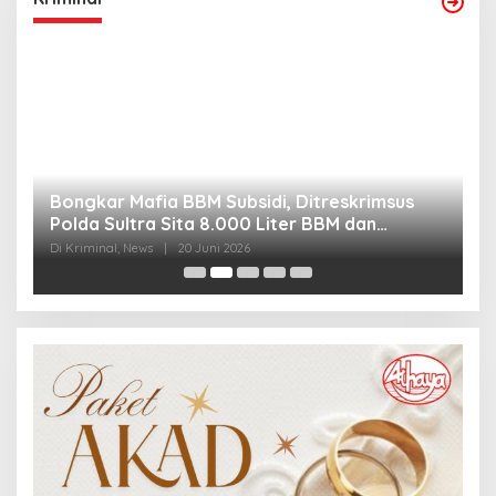
Bongkar Mafia BBM Subsidi, Ditreskrimsus
J
Polda Sultra Sita 8.000 Liter BBM dan
G
Ringkus 3 Tersangka
3
Di Kriminal, News
|
20 Juni 2026
Di