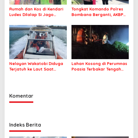
Rumah dan Kos di Kendari
Tongkat Komando Polres
Ludes Dilalap Si Jago
Bombana Berganti, AKBP
Merah
Irwandhy Idrus Nahkodai
Kepolisian Bombana
Nelayan Wakatobi Diduga
Lahan Kosong di Perumnas
Terjatuh ke Laut Saat
Poasia Terbakar Tengah
Memancing
Malam
Komentar
Indeks Berita