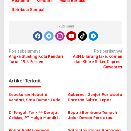
Headline
Kendari
Mulai Berlaku
Retribusi Sampah
Ikuti Kami
N
Pos sebelumnya
Pos berikutnya
Angka Stunting Kota Kendari
ASN Dilarang Like, Komen
a
Turun 19.5 Persen
dan Share Stiker Capres-
v
Cawapres
i
Artikel Terkait
g
a
Kebakaran Hebat di
Gubernur Genjot Pariwisata
s
Kendari, Satu Rumah Ludes
Daratan Sultra, Lepas
Terbakar
Famtrip Overland Jelajahi
i
Tiga Kabupaten Unggulan
Di Tengah Terik 44 Derajat
Bupati Bombana Tempuh
p
Celsius, PT Mulya Mandiri
Jalur Dewan Pers atas
Travel Pastikan Seluruh
Pemberitaan Dugaan
o
Jamaah Tetap Sehat dan
Korupsi Jembatan Cirauci II
Kabar Baik! Layanan
Satlantas Polres Bombana