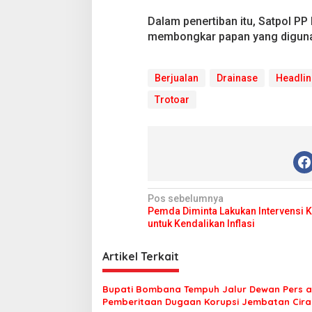
o
t
Dalam penertiban itu, Satpol P
o
membongkar papan yang digunak
a
r
Berjualan
Drainase
Headlin
Trotoar
N
Pos sebelumnya
Pemda Diminta Lakukan Intervensi K
a
untuk Kendalikan Inflasi
v
i
Artikel Terkait
g
Bupati Bombana Tempuh Jalur Dewan Pers a
a
Pemberitaan Dugaan Korupsi Jembatan Cirau