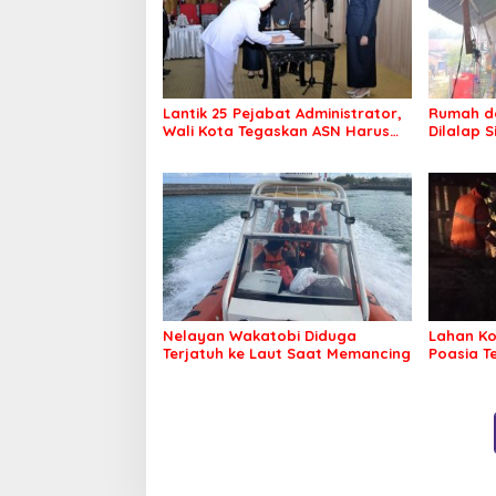
Lantik 25 Pejabat Administrator,
Rumah da
Wali Kota Tegaskan ASN Harus
Dilalap 
Berintegritas dan Profesional
Layani Masyarakat
Nelayan Wakatobi Diduga
Lahan Ko
Terjatuh ke Laut Saat Memancing
Poasia T