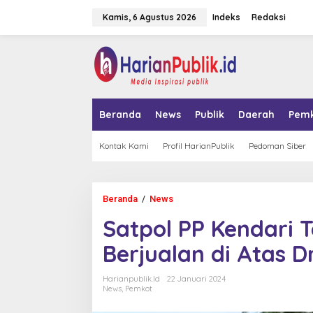
L
Kamis, 6 Agustus 2026
Indeks
Redaksi
e
w
a
tutup
t
i
k
e
k
Beranda
News
Publik
Daerah
Pem
o
n
t
Kontak Kami
Profil HarianPublik
Pedoman Siber
e
n
Beranda
/
News
S
a
Satpol PP Kendari 
t
p
Berjualan di Atas D
o
l
P
Harianpublik.id
22 Januari 2024
P
News
,
Pemkot
K
e