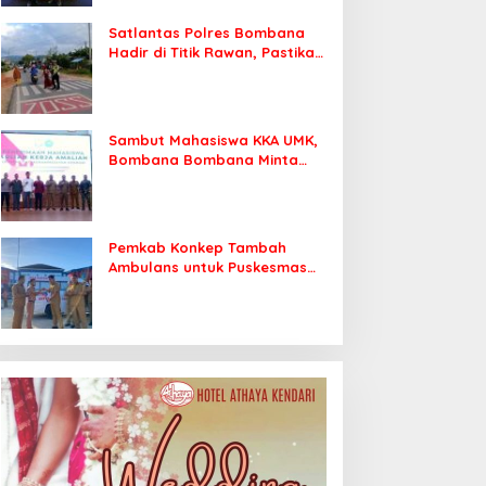
Satlantas Polres Bombana
Hadir di Titik Rawan, Pastikan
Pelajar Berangkat Sekolah
dengan Aman
Sambut Mahasiswa KKA UMK,
Bombana Bombana Minta
Program Kerja Tepat Sasaran
Pemkab Konkep Tambah
Ambulans untuk Puskesmas
Roko-Roko