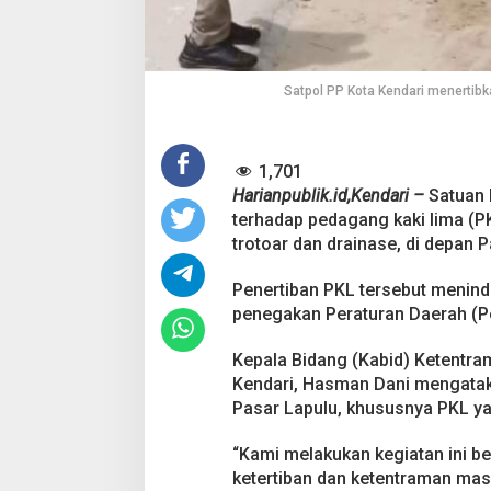
j
u
a
l
a
Satpol PP Kota Kendari menertibka
n
d
i
Pesta Pernikahan
A
1,701
t
Mencekam, Mahas
Harianpublik.id,Kendari –
Satuan 
a
Badik Usai Cekco
Di Kriminal
|
29 Juni 2
s
terhadap pedagang kaki lima (PKL
Miras
D
trotoar dan drainase, di depan 
r
a
Penertiban PKL tersebut meninda
i
penegakan Peraturan Daerah (P
n
a
s
Kepala Bidang (Kabid) Ketentra
e
Kendari, Hasman Dani mengataka
d
Pasar Lapulu, khususnya PKL yan
a
n
“Kami melakukan kegiatan ini b
T
r
ketertiban dan ketentraman mas