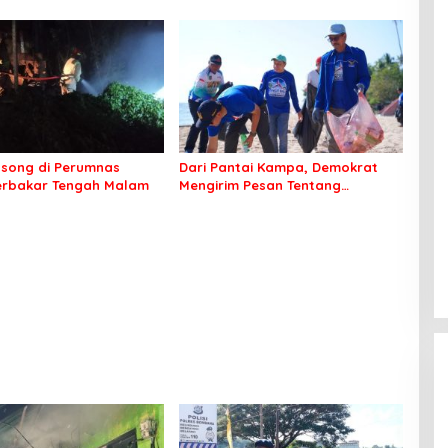
Irwandhy Idrus Nahkodai
Kepolisian Bombana
song di Perumnas
Dari Pantai Kampa, Demokrat
erbakar Tengah Malam
Mengirim Pesan Tentang
Kepedulian Lingkungan