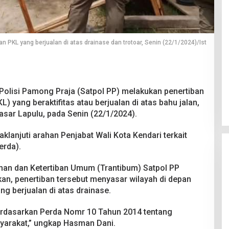
n PKL yang berjualan di atas drainase dan trotoar, Senin (22/1/2024)/Ist
 Berakhir
Bongkar Mafia BBM Subsidi,
iswa Ditikam
Ditreskrimsus Polda Sultra Sita
Polisi Pamong Praja (Satpol PP) melakukan penertiban
k saat Pesta
8.000 Liter BBM dan Ringkus 3
026
Di Kriminal, News
|
20 Juni 2026
) yang beraktifitas atau berjualan di atas bahu jalan,
Tersangka
Pasar Lapulu, pada Senin (22/1/2024).
klanjuti arahan Penjabat Wali Kota Kendari terkait
erda).
man dan Ketertiban Umum (Trantibum) Satpol PP
n, penertiban tersebut menyasar wilayah di depan
g berjualan di atas drainase.
erdasarkan Perda Nomr 10 Tahun 2014 tentang
yarakat,” ungkap Hasman Dani.