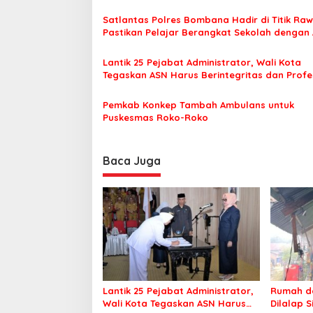
s
Satlantas Polres Bombana Hadir di Titik Raw
i
Pastikan Pelajar Berangkat Sekolah dengan
p
o
Lantik 25 Pejabat Administrator, Wali Kota
Tegaskan ASN Harus Berintegritas dan Profe
s
Layani Masyarakat
Pemkab Konkep Tambah Ambulans untuk
Puskesmas Roko-Roko
Baca Juga
Lantik 25 Pejabat Administrator,
Rumah da
Wali Kota Tegaskan ASN Harus
Dilalap 