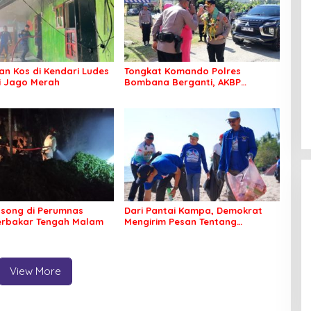
n Kos di Kendari Ludes
Tongkat Komando Polres
Si Jago Merah
Bombana Berganti, AKBP
Irwandhy Idrus Nahkodai
Kepolisian Bombana
song di Perumnas
Dari Pantai Kampa, Demokrat
erbakar Tengah Malam
Mengirim Pesan Tentang
Kepedulian Lingkungan
View More