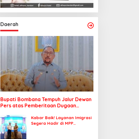
Daerah
Bupati Bombana Tempuh Jalur Dewan
Pers atas Pemberitaan Dugaan
Korupsi Jembatan Cirauci II
Kabar Baik! Layanan Imigrasi
Segera Hadir di MPP
Bombana, Warga Tak Perlu
Lagi ke Kendari