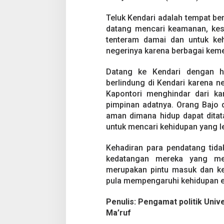
g
i
Teluk Kendari adalah tempat b
s
d
datang mencari keamanan, kes
i
tenteram damai dan untuk keh
k
negerinya karena berbagai kem
e
r
Datang ke Kendari dengan h
a
j
berlindung di Kendari karena 
a
Kapontori menghindar dari ka
a
pimpinan adatnya. Orang Bajo 
n
aman dimana hidup dapat dita
L
untuk mencari kehidupan yang le
a
i
w
Kehadiran para pendatang tida
u
kedatangan mereka yang men
i
merupakan pintu masuk dan kel
-
pula mempengaruhi kehidupan e
K
e
n
Penulis: Pengamat politik Uni
d
Ma’ruf
a