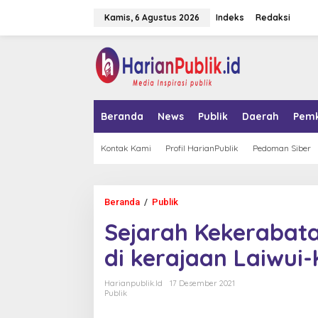
L
Kamis, 6 Agustus 2026
Indeks
Redaksi
e
w
a
tutup
t
i
k
e
k
Beranda
News
Publik
Daerah
Pem
o
n
t
Kontak Kami
Profil HarianPublik
Pedoman Siber
e
n
Beranda
/
Publik
S
e
Sejarah Kekerabata
j
a
di kerajaan Laiwui-
r
a
h
Harianpublik.id
17 Desember 2021
K
Publik
e
k