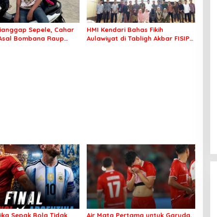
ianggap Sepele, Cahar
HMI Kendari Bahas Fikih
 Asal Bombana Raup
Aulawiyat di Tabligh Akbar FISIP
Juta dari Media Sosial
UHO
tika Sepak Bola Tidak
Air Mata Pertama untuk Garuda,