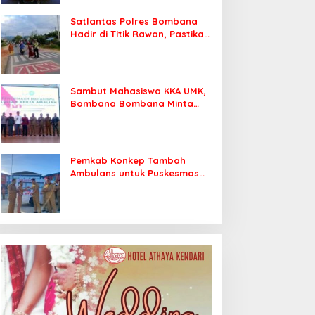
Satlantas Polres Bombana
Hadir di Titik Rawan, Pastikan
Pelajar Berangkat Sekolah
dengan Aman
Sambut Mahasiswa KKA UMK,
Bombana Bombana Minta
Program Kerja Tepat Sasaran
Pemkab Konkep Tambah
Ambulans untuk Puskesmas
Roko-Roko