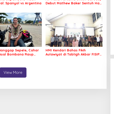
al: Spanyol vs Argentina
Debut Mathew Baker Sentuh Hati
Indonesia
ianggap Sepele, Cahar
HMI Kendari Bahas Fikih
 Asal Bombana Raup
Aulawiyat di Tabligh Akbar FISIP
Juta dari Media Sosial
UHO
View More