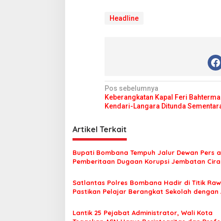
r
i
Headline
N
Pos sebelumnya
Keberangkatan Kapal Feri Bahterma
a
Kendari-Langara Ditunda Sementar
v
i
Artikel Terkait
g
Bupati Bombana Tempuh Jalur Dewan Pers a
a
Pemberitaan Dugaan Korupsi Jembatan Cirau
s
Satlantas Polres Bombana Hadir di Titik Raw
i
Pastikan Pelajar Berangkat Sekolah dengan
p
o
Lantik 25 Pejabat Administrator, Wali Kota