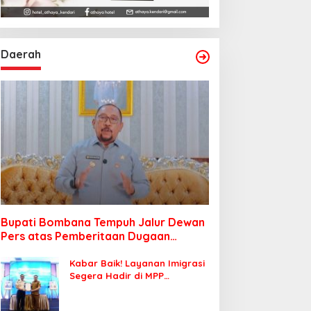
Daerah
Bupati Bombana Tempuh Jalur Dewan
Pers atas Pemberitaan Dugaan
Korupsi Jembatan Cirauci II
Kabar Baik! Layanan Imigrasi
Segera Hadir di MPP
Bombana, Warga Tak Perlu
Lagi ke Kendari