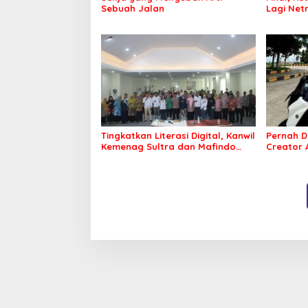
Sebuah Jalan
Lagi Netr
Tingkatkan Literasi Digital, Kanwil
Pernah D
Kemenag Sultra dan Mafindo
Creator
Kendari Gelar Pelatihan AI Ready
Puluhan 
ASEAN