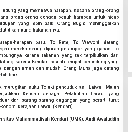
erlindung yang membawa harapan. Kesana orang-orang
ana orang-orang dengan penuh harapan untuk hidup
idupan yang lebih baik. Orang Bugis meninggalkan
elut dikampung halamannya.
arapn-harapan baru. To Rete, To Wawonii datang
Pesta Pernikahan Berakhir
Bongka
negeri mereka sering dijorah perampok yang ganas. To
Mencekam, Mahasiswa Ditikam
Ditres
Badik Usai Cekcok saat Pesta
8.000 
mpungnya karena tekanan yang tak terpikulkan dari
Di Kriminal
|
29 Juni 2026
Di Krimin
Miras
Tersa
datang karena Kendari adalah tempat berlindung yang
ta dengan aman dan mudah. Orang Muna juga datang
bih baik.
k merugikan suku Tolaki penduduk asli Laiwui. Malah
jadikan Kendari sebagai Pelabuhan Laiwui yang
uar dari barang-barang dagangan yang berarti turut
konomi kerajaan Laiwui (Kendari)
versitas Muhammadiyah Kendari (UMK), Andi Awaluddin