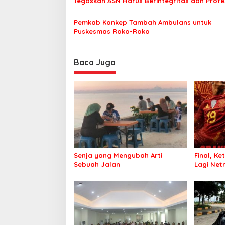
Tegaskan ASN Harus Berintegritas dan Profe
s
Layani Masyarakat
Pemkab Konkep Tambah Ambulans untuk
Puskesmas Roko-Roko
Baca Juga
Senja yang Mengubah Arti
Final, Ke
Sebuah Jalan
Lagi Netr