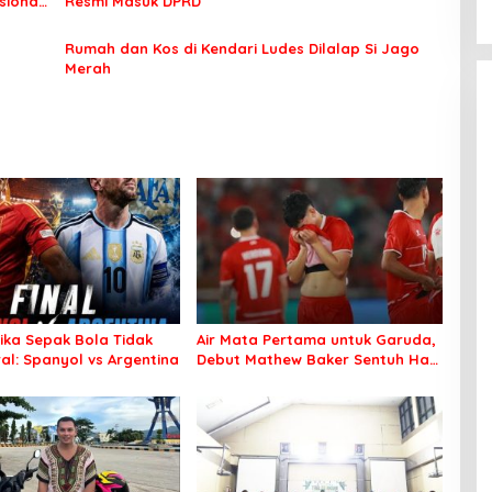
sional
Resmi Masuk DPRD
Rumah dan Kos di Kendari Ludes Dilalap Si Jago
Merah
tika Sepak Bola Tidak
Air Mata Pertama untuk Garuda,
al: Spanyol vs Argentina
Debut Mathew Baker Sentuh Hati
Indonesia