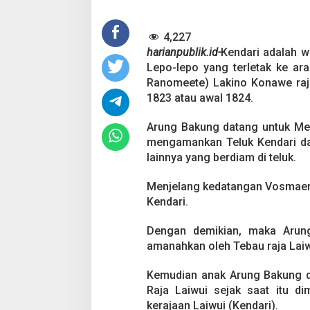
e
r
4,227
a
b
harianpublik.id-
Kendari adalah w
a
Lepo-lepo yang terletak ke ar
t
Ranomeete) Lakino Konawe raja
a
1823 atau awal 1824.
n
T
o
Arung Bakung datang untuk Me
l
mengamankan Teluk Kendari da
a
lainnya yang berdiam di teluk.
k
i
Menjelang kedatangan Vosmaer 
,
M
Kendari.
u
n
Dengan demikian, maka Arun
a
amanahkan oleh Tebau raja Laiw
d
a
n
Kemudian anak Arung Bakung de
B
Raja Laiwui sejak saat itu di
u
kerajaan Laiwui (Kendari).