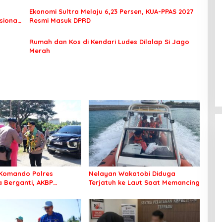
Ekonomi Sultra Melaju 6,23 Persen, KUA-PPAS 2027
sional
Resmi Masuk DPRD
Rumah dan Kos di Kendari Ludes Dilalap Si Jago
Merah
Komando Polres
Nelayan Wakatobi Diduga
Berganti, AKBP
Terjatuh ke Laut Saat Memancing
 Idrus Nahkodai
an Bombana