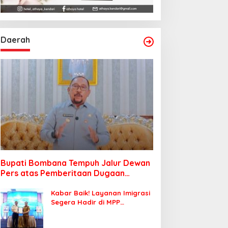
Daerah
Bupati Bombana Tempuh Jalur Dewan
Pers atas Pemberitaan Dugaan
Korupsi Jembatan Cirauci II
Kabar Baik! Layanan Imigrasi
Segera Hadir di MPP
Bombana, Warga Tak Perlu
Lagi ke Kendari