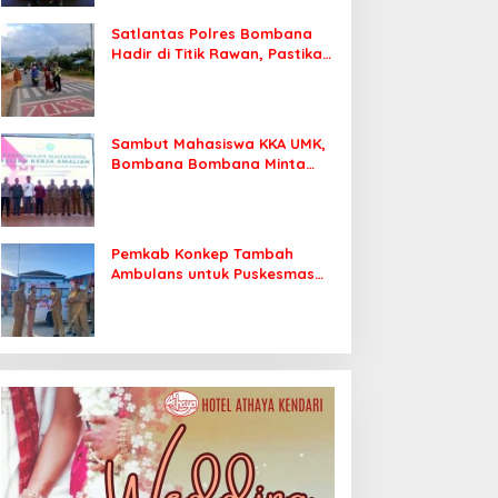
Satlantas Polres Bombana
Hadir di Titik Rawan, Pastikan
Pelajar Berangkat Sekolah
dengan Aman
Sambut Mahasiswa KKA UMK,
Bombana Bombana Minta
Program Kerja Tepat Sasaran
Pemkab Konkep Tambah
Ambulans untuk Puskesmas
Roko-Roko