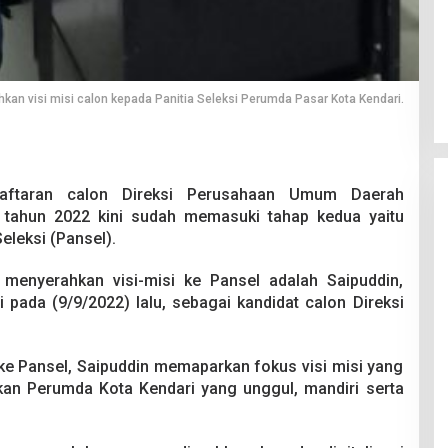
kan visi misi calon kepada Panitia Seleksi Perumda Pasar Kota Kendari.
ftaran calon Direksi Perusahaan Umum Daerah
 tahun 2022 kini sudah memasuki tahap kedua yaitu
Seleksi (Pansel).
menyerahkan visi-misi ke Pansel adalah Saipuddin,
 pada (9/9/2022) lalu, sebagai kandidat calon Direksi
ke Pansel, Saipuddin memaparkan fokus visi misi yang
kan Perumda Kota Kendari yang unggul, mandiri serta