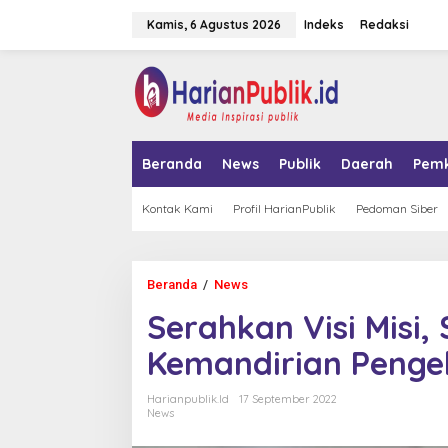
L
Kamis, 6 Agustus 2026
Indeks
Redaksi
e
w
a
tutup
t
i
k
e
k
Beranda
News
Publik
Daerah
Pem
o
n
t
Kontak Kami
Profil HarianPublik
Pedoman Siber
e
n
Beranda
/
News
S
e
Serahkan Visi Misi,
r
a
Kemandirian Penge
h
k
a
Harianpublik.id
17 September 2022
n
News
V
i