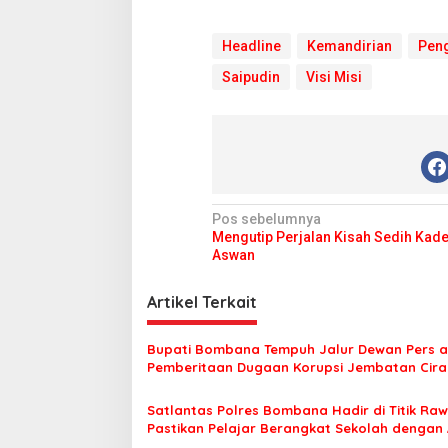
Headline
Kemandirian
Peng
Saipudin
Visi Misi
N
Pos sebelumnya
Mengutip Perjalan Kisah Sedih Kade
a
Aswan
v
i
Artikel Terkait
g
Bupati Bombana Tempuh Jalur Dewan Pers a
a
Pemberitaan Dugaan Korupsi Jembatan Cirau
s
Satlantas Polres Bombana Hadir di Titik Raw
i
Pastikan Pelajar Berangkat Sekolah dengan
p