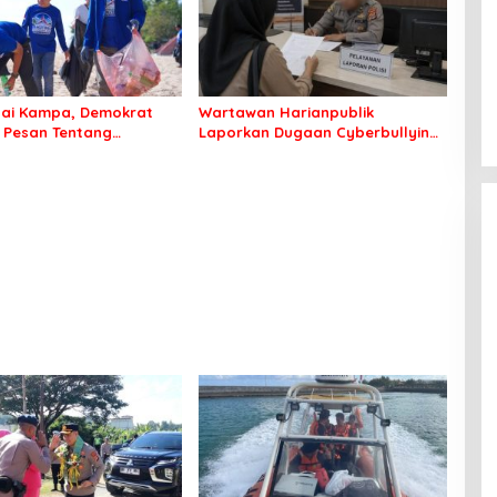
tai Kampa, Demokrat
Wartawan Harianpublik
 Pesan Tentang
Laporkan Dugaan Cyberbullying
an Lingkungan
ke Polres Bombana, Soroti
Proses Penanganan Aduan