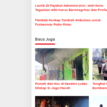
o
Lantik 25 Pejabat Administrator, Wali Kota
Tegaskan ASN Harus Berintegritas dan Profe
s
Layani Masyarakat
Pemkab Konkep Tambah Ambulans untuk
Puskesmas Roko-Roko
Baca Juga
Rumah dan Kos di Kendari Ludes
Tongkat 
Dilalap Si Jago Merah
Bombana 
Irwandhy
Kepolisi