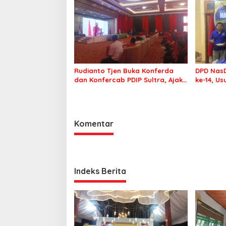
Rudianto Tjen Buka Konferda
DPD NasD
dan Konfercab PDIP Sultra, Ajak
ke-14, U
Kader Tingkatkan Soliditas
Membawa
Komentar
Indeks Berita