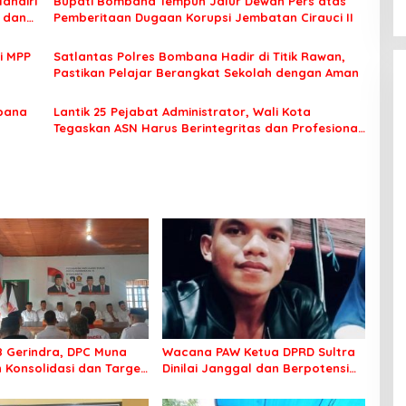
Mandiri
Bupati Bombana Tempuh Jalur Dewan Pers atas
t dan
Pemberitaan Dugaan Korupsi Jembatan Cirauci II
i MPP
Satlantas Polres Bombana Hadir di Titik Rawan,
Pastikan Pelajar Berangkat Sekolah dengan Aman
bana
Lantik 25 Pejabat Administrator, Wali Kota
Tegaskan ASN Harus Berintegritas dan Profesional
Layani Masyarakat
8 Gerindra, DPC Muna
Wacana PAW Ketua DPRD Sultra
 Konsolidasi dan Target
Dinilai Janggal dan Berpotensi
ilkada
Memicu ‘Gempa Politik’