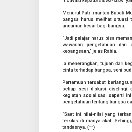
motivasi kepada siswa-siswi yan
A
s
u
Menurut Putri mantan Bupati Mu
h
bangsa harus melihat situasi 
a
ancaman besar bagi bangsa.
n
,
I
“Jadi pelajar harus bisa mema
n
wawasan pengetahuan dan ca
i
kebangsaan,” jelas Rabia.
P
e
Ia menerangkan, tujuan dari k
s
a
cinta terhadap bangsa, seni bu
n
A
Pertemuan tersebut berlangsun
n
setiap sesi diskusi diselingi
g
kegiatan sosialisasi seperti i
g
o
pengetahuan tentang bangsa da
t
a
“Saat ini nilai-nilai yang ter
D
terkikis di masyarakat. Sehingg
P
tandasnya. (**)
D