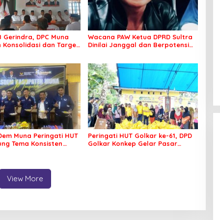
8 Gerindra, DPC Muna
Wacana PAW Ketua DPRD Sultra
 Konsolidasi dan Target
Dinilai Janggal dan Berpotensi
ilkada
Memicu ‘Gempa Politik’
em Muna Peringati HUT
Peringati HUT Golkar ke-61, DPD
sung Tema Konsisten
Golkar Konkep Gelar Pasar
 Arus Perubahan
Murah
View More