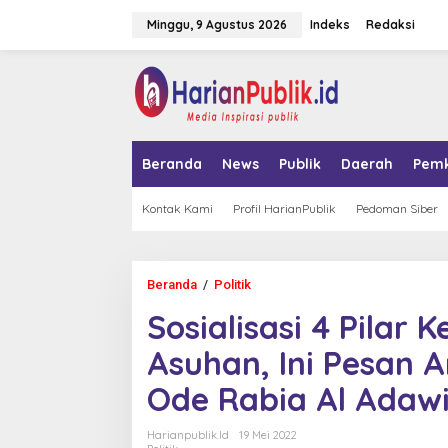
L
Minggu, 9 Agustus 2026
Indeks
Redaksi
e
w
a
tutup
t
i
k
e
k
Beranda
News
Publik
Daerah
Pem
o
n
t
Kontak Kami
Profil HarianPublik
Pedoman Siber
e
n
Beranda
/
Politik
S
o
Sosialisasi 4 Pilar 
s
i
Asuhan, Ini Pesan 
a
l
Ode Rabia Al Adaw
i
s
a
Harianpublik.id
19 Mei 2022
s