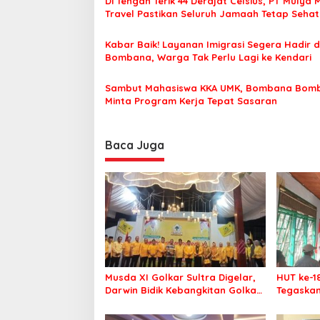
Di Tengah Terik 44 Derajat Celsius, PT Mulya 
i
i
Travel Pastikan Seluruh Jamaah Tetap Seha
a
p
Nyaman Beribadah
o
Kabar Baik! Layanan Imigrasi Segera Hadir d
Bombana, Warga Tak Perlu Lagi ke Kendari
s
Sambut Mahasiswa KKA UMK, Bombana Bom
Minta Program Kerja Tepat Sasaran
Baca Juga
Musda XI Golkar Sultra Digelar,
HUT ke-1
Darwin Bidik Kebangkitan Golkar
Tegaskan
di Muna dan Mubar
Menang P