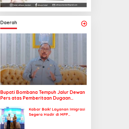
Daerah
Bupati Bombana Tempuh Jalur Dewan
Pers atas Pemberitaan Dugaan
Korupsi Jembatan Cirauci II
Kabar Baik! Layanan Imigrasi
Segera Hadir di MPP
Bombana, Warga Tak Perlu
Lagi ke Kendari