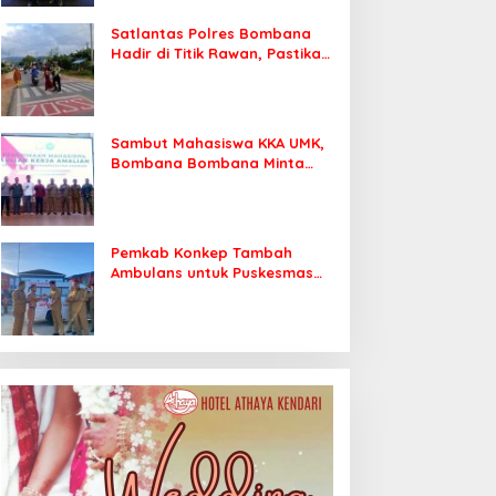
Satlantas Polres Bombana
Hadir di Titik Rawan, Pastikan
Pelajar Berangkat Sekolah
dengan Aman
Sambut Mahasiswa KKA UMK,
Bombana Bombana Minta
Program Kerja Tepat Sasaran
Pemkab Konkep Tambah
Ambulans untuk Puskesmas
Roko-Roko