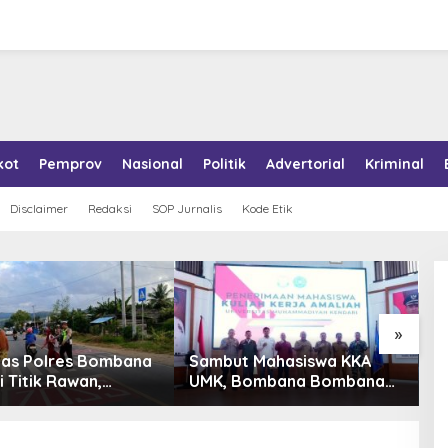
kot
Pemprov
Nasional
Politik
Advertorial
Kriminal
Disclaimer
Redaksi
SOP Jurnalis
Kode Etik
»
tas Polres Bombana
Sambut Mahasiswa KKA
P
i Titik Rawan,
UMK, Bombana Bombana
A
an Pelajar Berangkat
Minta Program Kerja Tepat
R
h dengan Aman
Sasaran