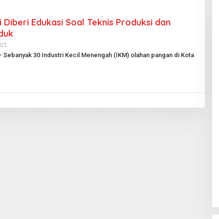
i Diberi Edukasi Soal Teknis Produksi dan
duk
023
O
L
 – Sebanyak 30 Industri Kecil Menengah (IKM) olahan pangan di Kota
E
H
H
A
R
I
A
N
P
U
B
L
I
K
.
I
D