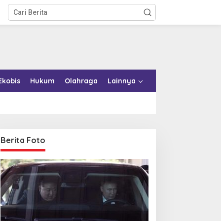
Ekobis
Hukum
Olahraga
Lainnya
Berita Foto
emkab Konkep Tambah
Bupati Bombana Tempuh
mbulans untuk Puskesmas
Jalur Dewan Pers atas
oko-Roko
Pemberitaan Dugaan
Korupsi Jembatan Cirauci II