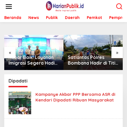
L
e
w
Beranda
News
Publik
Daerah
Pemkot
Pemprov
a
t
i
k
e
k
o
«
»
n
Satlantas Polres
Sambut Mahasiswa
t
Bombana Hadir di Titik
KKA UMK, Bombana
e
Rawan, Pastikan
Bombana Minta
n
Pelajar Berangkat
Program Kerja Tepat
Sekolah dengan Aman
Sasaran
Dipadati
Kampanye Akbar PPP Bersama ASR di
Kendari Dipadati Ribuan Masyarakat