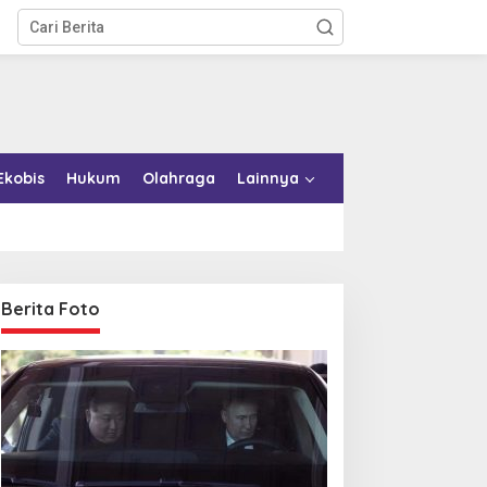
Ekobis
Hukum
Olahraga
Lainnya
Berita Foto
emkab Konkep Tambah
Bupati Bombana Tempuh
mbulans untuk Puskesmas
Jalur Dewan Pers atas
oko-Roko
Pemberitaan Dugaan
Korupsi Jembatan Cirauci II