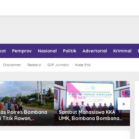
kot
Pemprov
Nasional
Politik
Advertorial
Kriminal
Disclaimer
Redaksi
SOP Jurnalis
Kode Etik
»
tas Polres Bombana
Sambut Mahasiswa KKA
P
i Titik Rawan,
UMK, Bombana Bombana
A
an Pelajar Berangkat
Minta Program Kerja Tepat
R
h dengan Aman
Sasaran