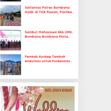
Satlantas Polres Bombana
Hadir di Titik Rawan, Pastikan
Pelajar Berangkat Sekolah
dengan Aman
Sambut Mahasiswa KKA UMK,
Bombana Bombana Minta
Program Kerja Tepat Sasaran
Pemkab Konkep Tambah
Ambulans untuk Puskesmas
Roko-Roko