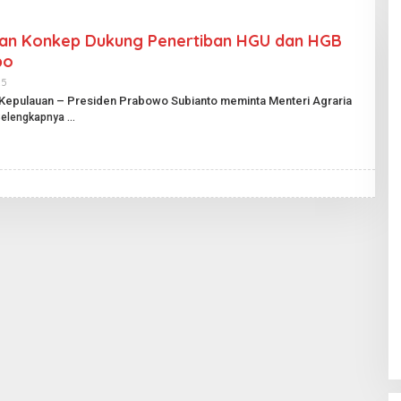
han Konkep Dukung Penertiban HGU dan HGB
po
25
O
L
 Kepulauan – Presiden Prabowo Subianto meminta Menteri Agraria
E
elengkapnya
H
H
A
R
I
A
N
P
U
B
L
I
K
.
I
D