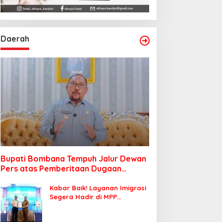
Daerah
Bupati Bombana Tempuh Jalur Dewan
Pers atas Pemberitaan Dugaan
Korupsi Jembatan Cirauci II
Kabar Baik! Layanan Imigrasi
Segera Hadir di MPP
Bombana, Warga Tak Perlu
Lagi ke Kendari