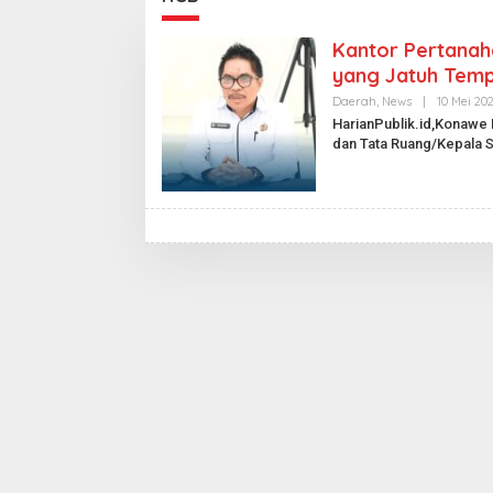
Kantor Pertana
yang Jatuh Tem
Daerah
,
News
|
10 Mei 20
HarianPublik.id,Konawe
dan Tata Ruang/Kepala
S