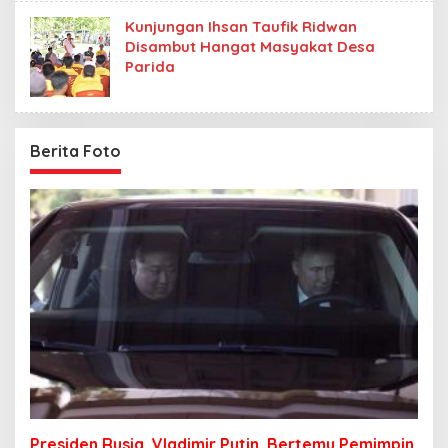
Kunjungan Ihsan Taufik Ridwan
Disambut Hangat Masyakat Desa
Parida
Berita Foto
Presiden Rusia, Vladimir Putin, Bertemu Pemimpin