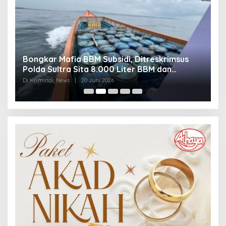
Bongkar Mafia BBM Subsidi, Ditreskrimsus
J
Polda Sultra Sita 8.000 Liter BBM dan
G
Ringkus 3 Tersangka
3
Di Kriminal, News
|
20 Juni 2026
Di