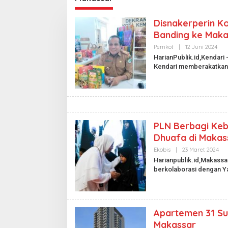
Disnakerperin Ko
Banding ke Maka
Pemkot
|
12 Juni 2024
O
L
HarianPublik.id,Kendari 
E
Kendari memberakatka
H
H
A
R
I
A
N
P
PLN Berbagi Ke
U
B
Dhuafa di Makas
L
I
Ekobis
|
23 Maret 2024
O
K
L
Harianpublik.id,Makass
.
E
I
berkolaborasi dengan 
H
D
H
A
R
I
A
Apartemen 31 Sud
N
P
Makassar