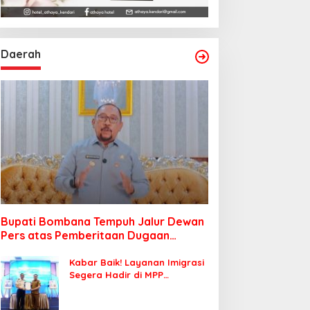
Daerah
Bupati Bombana Tempuh Jalur Dewan
Pers atas Pemberitaan Dugaan
Korupsi Jembatan Cirauci II
Kabar Baik! Layanan Imigrasi
Segera Hadir di MPP
Bombana, Warga Tak Perlu
Lagi ke Kendari