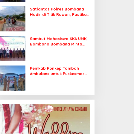
Satlantas Polres Bombana
Hadir di Titik Rawan, Pastikan
Pelajar Berangkat Sekolah
dengan Aman
Sambut Mahasiswa KKA UMK,
Bombana Bombana Minta
Program Kerja Tepat Sasaran
Pemkab Konkep Tambah
Ambulans untuk Puskesmas
Roko-Roko