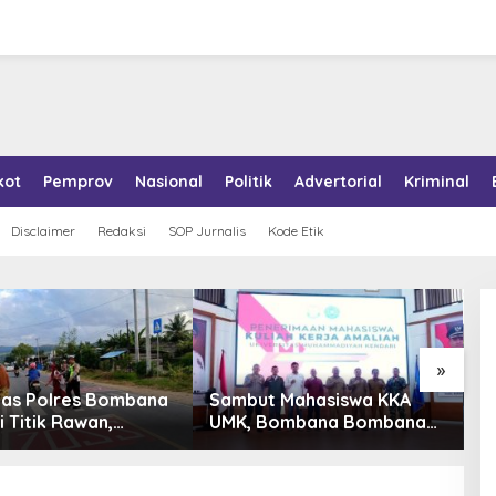
kot
Pemprov
Nasional
Politik
Advertorial
Kriminal
Disclaimer
Redaksi
SOP Jurnalis
Kode Etik
»
tas Polres Bombana
Sambut Mahasiswa KKA
P
i Titik Rawan,
UMK, Bombana Bombana
A
an Pelajar Berangkat
Minta Program Kerja Tepat
R
h dengan Aman
Sasaran