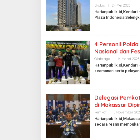
U
B
Ekobis
|
24 Mei 2023
O
L
L
Harianpublik.id,Kendari
I
E
Plaza Indonesia
Selengk
K
H
.
H
I
A
D
R
I
A
4 Personil Polda
N
P
Nasional dan Fes
U
B
Olahraga
|
14 Maret 2023
L
Harianpublik.id,Kendar
I
keamanan serta pelaya
K
.
I
D
Delegasi Pemkot
di Makassar Dip
Pemkot
|
8 November 202
Harianpublik.id,Makassa
secara resmi membuka
.