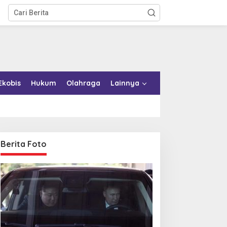
Ekobis
Hukum
Olahraga
Lainnya
Berita Foto
emkab Konkep Tambah
Bupati Bombana Tempuh
mbulans untuk Puskesmas
Jalur Dewan Pers atas
oko-Roko
Pemberitaan Dugaan
Korupsi Jembatan Cirauci II