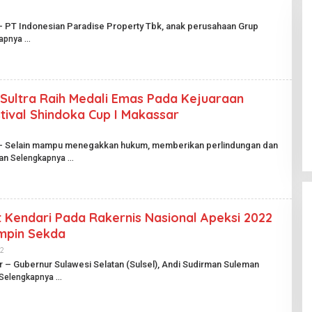
 – PT Indonesian Paradise Property Tbk, anak perusahaan Grup
apnya
 Sultra Raih Medali Emas Pada Kejuaraan
Pesta Pernikahan Berakhir
tival Shindoka Cup I Makassar
Mencekam, Mahasiswa Ditikam
Badik Usai Cekcok saat Pesta
O
Di Kriminal
|
29 Juni 2026
L
Miras
i – Selain mampu menegakkan hukum, memberikan perlindungan dan
E
nan
Selengkapnya
H
H
A
R
I
A
 Kendari Pada Rakernis Nasional Apeksi 2022
N
P
impin Sekda
U
B
2
O
L
L
r – Gubernur Sulawesi Selatan (Sulsel), Andi Sudirman Suleman
I
E
K
Selengkapnya
H
H
I
A
D
R