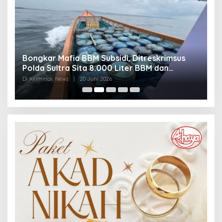
Bongkar Mafia BBM Subsidi, Ditreskrimsus
J
Polda Sultra Sita 8.000 Liter BBM dan
G
Ringkus 3 Tersangka
3
Di Kriminal, News
|
20 Juni 2026
Di