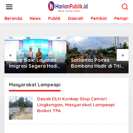
L
e
w
Beranda
News
Publik
Daerah
Pemkot
Pemprov
a
t
i
k
e
k
o
«
»
n
Kabar Baik! Layanan
Satlantas Polres
t
Imigrasi Segera Hadir
Bombana Hadir di Titik
e
di MPP Bombana,
Rawan, Pastikan
n
Warga Tak Perlu Lagi
Pelajar Berangkat
ke Kendari
Sekolah dengan Aman
Masyarakat Lampeapi
Desak DLH Konkep Stop Cemari
Lingkungan, Masyarakat Lampeapi
Boikot TPA