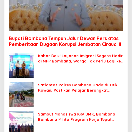
Bupati Bombana Tempuh Jalur Dewan Pers atas
Pemberitaan Dugaan Korupsi Jembatan Cirauci II
Kabar Baik! Layanan Imigrasi Segera Hadir
di MPP Bombana, Warga Tak Perlu Lagi ke
Kendari
Satlantas Polres Bombana Hadir di Titik
Rawan, Pastikan Pelajar Berangkat
Sekolah dengan Aman
Sambut Mahasiswa KKA UMK, Bombana
Bombana Minta Program Kerja Tepat
Sasaran