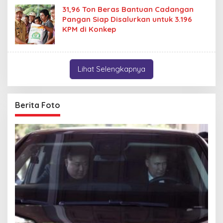
31,96 Ton Beras Bantuan Cadangan
Pangan Siap Disalurkan untuk 3.196
KPM di Konkep
Lihat Selengkapnya
Berita Foto