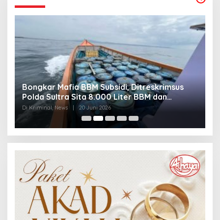
Bongkar Mafia BBM Subsidi, Ditreskrimsus
J
Polda Sultra Sita 8.000 Liter BBM dan
G
Ringkus 3 Tersangka
3
Di Kriminal, News
|
20 Juni 2026
Di