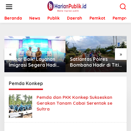
L
e
w
Beranda
News
Publik
Daerah
Pemkot
Pemprov
a
t
i
k
e
k
o
«
»
n
Kabar Baik! Layanan
Satlantas Polres
t
Imigrasi Segera Hadir
Bombana Hadir di Titik
e
di MPP Bombana,
Rawan, Pastikan
n
Warga Tak Perlu Lagi
Pelajar Berangkat
ke Kendari
Sekolah dengan Aman
Pemda Konkep
Pemda dan PKK Konkep Sukseskan
Gerakan Tanam Cabai Serentak se
Sultra