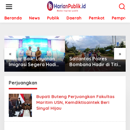
L
e
w
Beranda
News
Publik
Daerah
Pemkot
Pemprov
a
t
i
k
e
k
o
«
»
n
Kabar Baik! Layanan
Satlantas Polres
t
Imigrasi Segera Hadir
Bombana Hadir di Titik
e
di MPP Bombana,
Rawan, Pastikan
n
Warga Tak Perlu Lagi
Pelajar Berangkat
ke Kendari
Sekolah dengan Aman
Perjuangkan
Bupati Buteng Perjuangkan Fakultas
Maritim USN, Kemdiktisaintek Beri
Sinyal Hijau