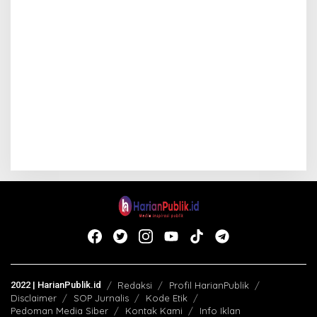
2022 | HarianPublik.id
Redaksi
Profil HarianPublik
Disclaimer
SOP Jurnalis
Kode Etik
Pedoman Media Siber
Kontak Kami
Info Iklan