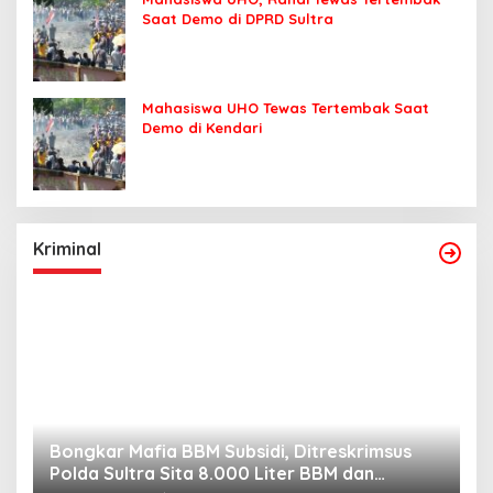
Saat Demo di DPRD Sultra
Mahasiswa UHO Tewas Tertembak Saat
Demo di Kendari
Kriminal
Bongkar Mafia BBM Subsidi, Ditreskrimsus
J
Polda Sultra Sita 8.000 Liter BBM dan
G