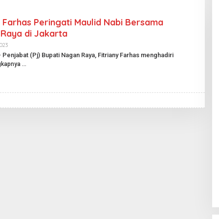
ny Farhas Peringati Maulid Nabi Bersama
Raya di Jakarta
023
O
L
– Penjabat (Pj) Bupati Nagan Raya, Fitriany Farhas menghadiri
E
gkapnya
H
H
A
R
I
A
N
P
U
B
L
I
K
.
I
D