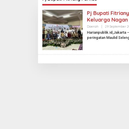
Pj Bupati Fitria
Keluarga Nagan 
Daerah
|
29 September 2
Harianpublik.id,Jakarta 
peringatan Maulid
Selen