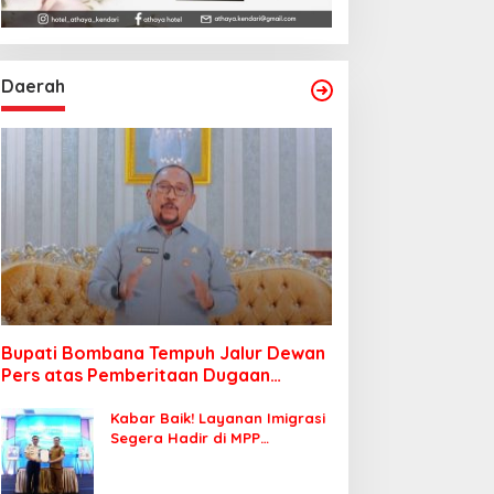
Daerah
Bupati Bombana Tempuh Jalur Dewan
Pers atas Pemberitaan Dugaan
Korupsi Jembatan Cirauci II
Kabar Baik! Layanan Imigrasi
Segera Hadir di MPP
Bombana, Warga Tak Perlu
Lagi ke Kendari