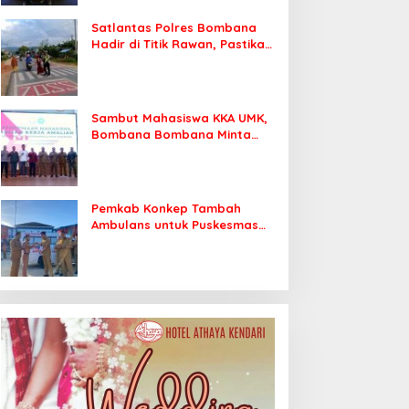
Satlantas Polres Bombana
Hadir di Titik Rawan, Pastikan
Pelajar Berangkat Sekolah
dengan Aman
Sambut Mahasiswa KKA UMK,
Bombana Bombana Minta
Program Kerja Tepat Sasaran
Pemkab Konkep Tambah
Ambulans untuk Puskesmas
Roko-Roko