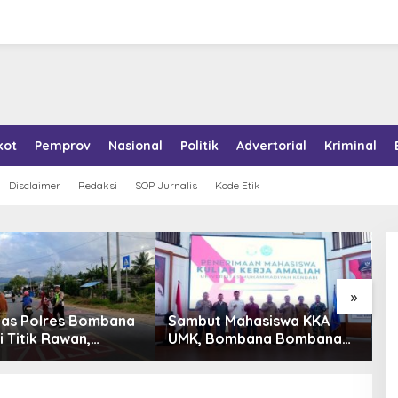
kot
Pemprov
Nasional
Politik
Advertorial
Kriminal
Disclaimer
Redaksi
SOP Jurnalis
Kode Etik
»
tas Polres Bombana
Sambut Mahasiswa KKA
P
i Titik Rawan,
UMK, Bombana Bombana
A
an Pelajar Berangkat
Minta Program Kerja Tepat
R
h dengan Aman
Sasaran