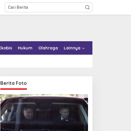
Ekobis
Hukum
Olahraga
Lainnya
Berita Foto
emkab Konkep Tambah
Bupati Bombana Tempuh
mbulans untuk Puskesmas
Jalur Dewan Pers atas
oko-Roko
Pemberitaan Dugaan
Korupsi Jembatan Cirauci II