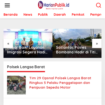
L
e
w
Beranda
News
Publik
Daerah
Pemkot
Pemprov
a
t
i
k
e
k
o
«
»
n
Kabar Baik! Layanan
Satlantas Polres
t
Imigrasi Segera Hadir
Bombana Hadir di Titik
e
di MPP Bombana,
Rawan, Pastikan
n
Warga Tak Perlu Lagi
Pelajar Berangkat
ke Kendari
Sekolah dengan Aman
Polsek Langsa Barat
Tim 29 Opsnal Polsek Langsa Barat
Ringkus 5 Pelaku Penggelapan dan
Penipuan Sepeda Motor