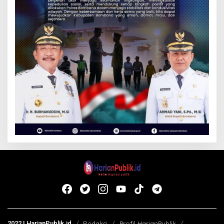
2022 | HarianPublik.id
Redaksi
Profil HarianPublik