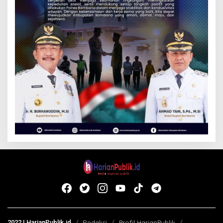
2022 | HarianPublik.id
Redaksi
Profil HarianPublik