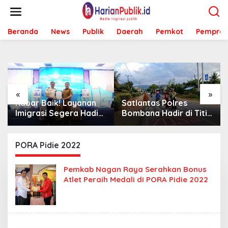
L
e
w
Beranda
News
Publik
Daerah
Pemkot
Pemprov
a
t
i
k
e
k
o
«
»
n
Kabar Baik! Layanan
Satlantas Polres
t
Imigrasi Segera Hadir
Bombana Hadir di Titik
e
di MPP Bombana,
Rawan, Pastikan
n
Warga Tak Perlu Lagi
Pelajar Berangkat
ke Kendari
Sekolah dengan Aman
PORA Pidie 2022
Pemkab Nagan Raya Serahkan Bonus
Atlet Peraih Medali di PORA Pidie 2022