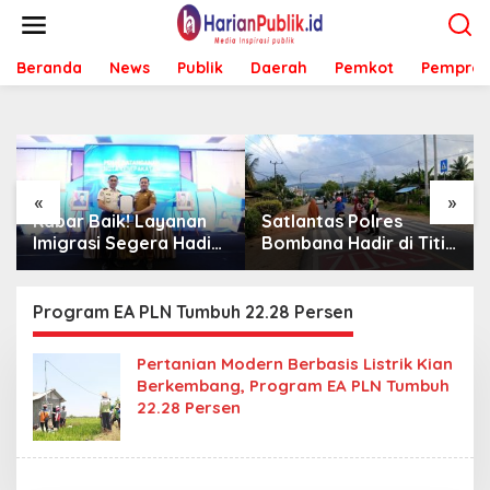
L
e
w
Beranda
News
Publik
Daerah
Pemkot
Pemprov
a
t
i
k
e
k
o
«
»
n
Kabar Baik! Layanan
Satlantas Polres
t
Imigrasi Segera Hadir
Bombana Hadir di Titik
e
di MPP Bombana,
Rawan, Pastikan
n
Warga Tak Perlu Lagi
Pelajar Berangkat
ke Kendari
Sekolah dengan Aman
Program EA PLN Tumbuh 22.28 Persen
Pertanian Modern Berbasis Listrik Kian
Berkembang, Program EA PLN Tumbuh
22.28 Persen