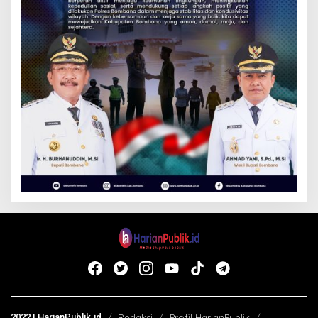
2022 | HarianPublik.id
Redaksi
Profil HarianPublik