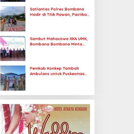
Satlantas Polres Bombana
Hadir di Titik Rawan, Pastikan
Pelajar Berangkat Sekolah
dengan Aman
Sambut Mahasiswa KKA UMK,
Bombana Bombana Minta
Program Kerja Tepat Sasaran
Pemkab Konkep Tambah
Ambulans untuk Puskesmas
Roko-Roko