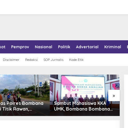
kot
Pemprov
Nasional
Politik
Advertorial
Kriminal
Disclaimer
Redaksi
SOP Jurnalis
Kode Etik
»
tas Polres Bombana
Sambut Mahasiswa KKA
P
i Titik Rawan,
UMK, Bombana Bombana
A
an Pelajar Berangkat
Minta Program Kerja Tepat
R
h dengan Aman
Sasaran