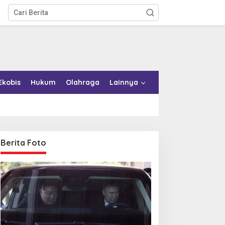
Ekobis
Hukum
Olahraga
Lainnya
Berita Foto
emkab Konkep Tambah
Bupati Bombana Tempuh
mbulans untuk Puskesmas
Jalur Dewan Pers atas
oko-Roko
Pemberitaan Dugaan
Korupsi Jembatan Cirauci II