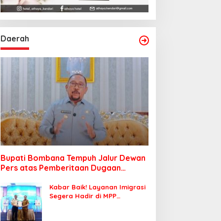
Daerah
Bupati Bombana Tempuh Jalur Dewan
Pers atas Pemberitaan Dugaan
Korupsi Jembatan Cirauci II
Kabar Baik! Layanan Imigrasi
Segera Hadir di MPP
Bombana, Warga Tak Perlu
Lagi ke Kendari