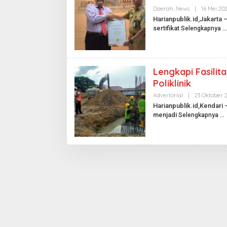
L
Daerah
,
News
|
16 Mei 20
I
K
Harianpublik.id,Jakarta
.
sertifikat
Selengkapnya
I
D
Lengkapi Fasili
Poliklinik
Advertorial
|
23 Oktober 
Harianpublik.id,Kendari
menjadi
Selengkapnya