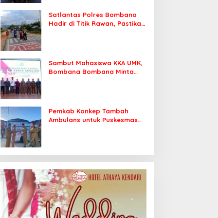
Satlantas Polres Bombana
Hadir di Titik Rawan, Pastikan
Pelajar Berangkat Sekolah
dengan Aman
Sambut Mahasiswa KKA UMK,
Bombana Bombana Minta
Program Kerja Tepat Sasaran
Pemkab Konkep Tambah
Ambulans untuk Puskesmas
Roko-Roko