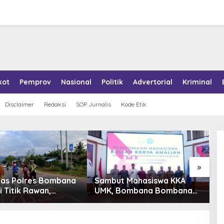
kot
Pemprov
Nasional
Politik
Advertorial
Kriminal
Disclaimer
Redaksi
SOP Jurnalis
Kode Etik
»
tas Polres Bombana
Sambut Mahasiswa KKA
P
i Titik Rawan,
UMK, Bombana Bombana
A
an Pelajar Berangkat
Minta Program Kerja Tepat
R
h dengan Aman
Sasaran