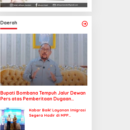
Daerah
Bupati Bombana Tempuh Jalur Dewan
Pers atas Pemberitaan Dugaan
Korupsi Jembatan Cirauci II
Kabar Baik! Layanan Imigrasi
Segera Hadir di MPP
Bombana, Warga Tak Perlu
Lagi ke Kendari