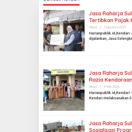
Jasa Raharja Su
Tertibkan Pajak
News
|
1 Agustus 2023
O
L
Harianpublik.id,Kendari
E
dijalankan, Jasa
Selengk
H
H
A
R
I
A
N
P
Jasa Raharja Su
U
B
Razia Kendaraa
L
I
News
|
9 Mei 2023
O
K
L
Harianpublik.id,Kendari
.
E
I
Kendari melaksanakan
S
H
D
H
A
R
I
A
Jasa Raharja Su
N
P
Sosialisasi Pro