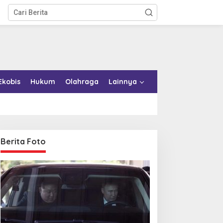
Ekobis
Hukum
Olahraga
Lainnya
Berita Foto
emkab Konkep Tambah
Bupati Bombana Tempuh
mbulans untuk Puskesmas
Jalur Dewan Pers atas
oko-Roko
Pemberitaan Dugaan
Korupsi Jembatan Cirauci II