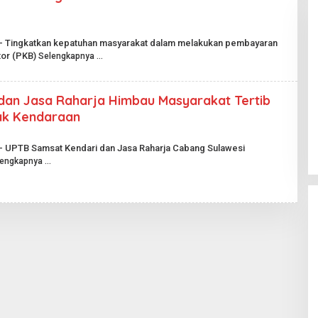
i – Tingkatkan kepatuhan masyarakat dalam melakukan pembayaran
tor (PKB)
Selengkapnya
dan Jasa Raharja Himbau Masyarakat Tertib
Pesta Pernikahan Berakhir
jak Kendaraan
Mencekam, Mahasiswa Ditikam
Badik Usai Cekcok saat Pesta
Di Kriminal
|
29 Juni 2026
Miras
 – UPTB Samsat Kendari dan Jasa Raharja Cabang Sulawesi
lengkapnya