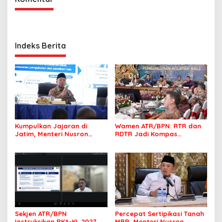
Indeks Berita
Kumpulkan Jajaran di
Wamen ATR/BPN: RTR dan
Jatim, Menteri Nusron
RDTR Jadi Kompas
Tegaskan Rakyat Harus
Pembangunan Bali
Jadi Prioritas
Sekjen ATR/BPN
Percepat Sertipikasi Tanah
Instruksikan RKA-KL 2027
MBR, Menteri Nusron