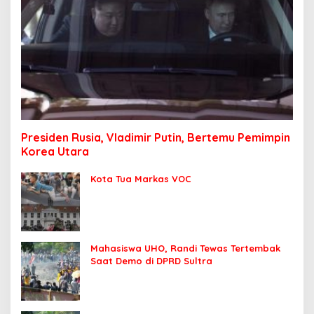
Presiden Rusia, Vladimir Putin, Bertemu Pemimpin
Korea Utara
Kota Tua Markas VOC
Mahasiswa UHO, Randi Tewas Tertembak
Saat Demo di DPRD Sultra