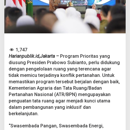
i
,
A
T
R
/
B
P
N
S
1,747
i
Harianpublik.id,Jakarta –
Program Prioritas yang
a
diusung Presiden Prabowo Subianto, perlu didukung
p
dengan pengelolaan ruang yang terencana agar
K
a
tidak memicu terjadinya konflik pertanahan. Untuk
w
memastikan program tersebut berjalan dengan baik,
a
Kementerian Agraria dan Tata Ruang/Badan
l
Pertanahan Nasional (ATR/BPN) mengupayakan
P
penguatan tata ruang agar menjadi kunci utama
r
o
dalam pembangunan yang inklusif dan
g
berkelanjutan.
r
a
“Swasembada Pangan, Swasembada Energi,
m