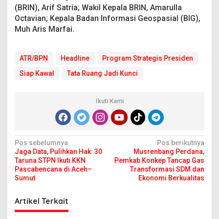
(BRIN), Arif Satria; Wakil Kepala BRIN, Amarulla
Octavian; Kepala Badan Informasi Geospasial (BIG),
Muh Aris Marfai.
ATR/BPN
Headline
Program Strategis Presiden
Siap Kawal
Tata Ruang Jadi Kunci
Ikuti Kami
N
Pos sebelumnya
Pos berikutnya
Jaga Data, Pulihkan Hak: 30
Musrenbang Perdana,
a
Taruna STPN Ikuti KKN
Pemkab Konkep Tancap Gas
v
Pascabencana di Aceh–
Transformasi SDM dan
Sumut
Ekonomi Berkualitas
i
g
Artikel Terkait
a