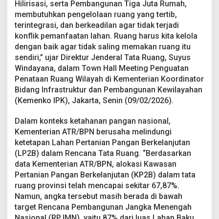
Hilirisasi, serta Pembangunan Tiga Juta Rumah,
S
t
membutuhkan pengelolaan ruang yang tertib,
r
terintegrasi, dan berkeadilan agar tidak terjadi
a
konflik pemanfaatan lahan. Ruang harus kita kelola
t
dengan baik agar tidak saling memakan ruang itu
e
g
sendiri,” ujar Direktur Jenderal Tata Ruang, Suyus
i
Windayana, dalam Town Hall Meeting Penguatan
s
Penataan Ruang Wilayah di Kementerian Koordinator
P
Bidang Infrastruktur dan Pembangunan Kewilayahan
r
(Kemenko IPK), Jakarta, Senin (09/02/2026).
e
s
i
Dalam konteks ketahanan pangan nasional,
d
Kementerian ATR/BPN berusaha melindungi
e
ketetapan Lahan Pertanian Pangan Berkelanjutan
n
(LP2B) dalam Rencana Tata Ruang. “Berdasarkan
data Kementerian ATR/BPN, alokasi Kawasan
Pertanian Pangan Berkelanjutan (KP2B) dalam tata
ruang provinsi telah mencapai sekitar 67,87%.
Namun, angka tersebut masih berada di bawah
target Rencana Pembangunan Jangka Menengah
Nasional (RPJMN), yaitu 87% dari luas Lahan Baku