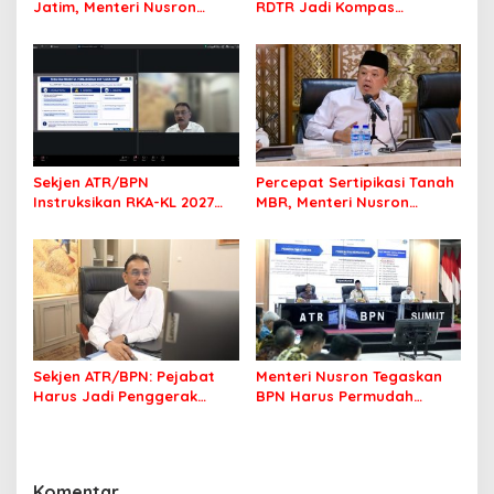
Jatim, Menteri Nusron
RDTR Jadi Kompas
Tegaskan Rakyat Harus
Pembangunan Bali
Jadi Prioritas
Sekjen ATR/BPN
Percepat Sertipikasi Tanah
Instruksikan RKA-KL 2027
MBR, Menteri Nusron
Berfokus pada
Pastikan Manfaat Program
Transformasi Layanan
Pemerintah Dirasakan Utuh
Pertanahan
Sekjen ATR/BPN: Pejabat
Menteri Nusron Tegaskan
Harus Jadi Penggerak
BPN Harus Permudah
Organisasi yang
Layanan, Kepentingan
Berdampak bagi
Masyarakat Jadi Prioritas
Masyarakat
Komentar