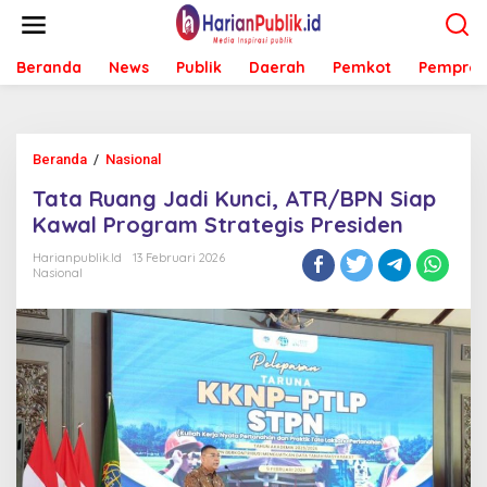
L
e
w
Beranda
News
Publik
Daerah
Pemkot
Pemprov
a
t
i
k
e
Beranda
/
Nasional
T
k
a
o
Tata Ruang Jadi Kunci, ATR/BPN Siap
t
n
a
Kawal Program Strategis Presiden
t
R
e
u
Harianpublik.id
13 Februari 2026
n
Nasional
a
n
g
J
a
d
i
K
u
n
c