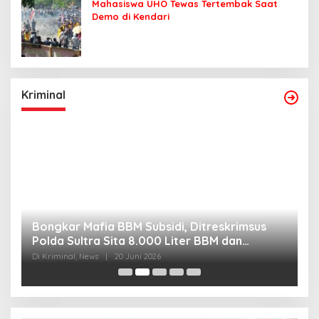
Mahasiswa UHO Tewas Tertembak Saat
Demo di Kendari
Kriminal
Bongkar Mafia BBM Subsidi, Ditreskrimsus
J
Polda Sultra Sita 8.000 Liter BBM dan
G
Ringkus 3 Tersangka
3
Di Kriminal, News
|
20 Juni 2026
Di