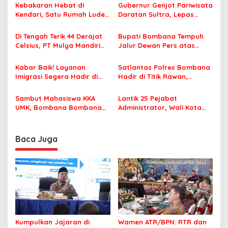
s
Kebakaran Hebat di
Gubernur Genjot Pariwisata
Kendari, Satu Rumah Ludes
Daratan Sultra, Lepas
i
Terbakar
Famtrip Overland Jelajahi
p
Tiga Kabupaten Unggulan
Di Tengah Terik 44 Derajat
Bupati Bombana Tempuh
Celsius, PT Mulya Mandiri
Jalur Dewan Pers atas
o
Travel Pastikan Seluruh
Pemberitaan Dugaan
s
Jamaah Tetap Sehat dan
Korupsi Jembatan Cirauci II
Kabar Baik! Layanan
Satlantas Polres Bombana
Nyaman Beribadah
Imigrasi Segera Hadir di
Hadir di Titik Rawan,
MPP Bombana, Warga Tak
Pastikan Pelajar Berangkat
Perlu Lagi ke Kendari
Sekolah dengan Aman
Sambut Mahasiswa KKA
Lantik 25 Pejabat
UMK, Bombana Bombana
Administrator, Wali Kota
Minta Program Kerja Tepat
Tegaskan ASN Harus
Sasaran
Berintegritas dan
Profesional Layani
Baca Juga
Masyarakat
Kumpulkan Jajaran di
Wamen ATR/BPN: RTR dan