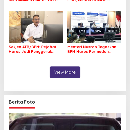
Berfokus pada
Pastikan Manfaat Program
Transformasi Layanan
Pemerintah Dirasakan Utuh
Pertanahan
Sekjen ATR/BPN: Pejabat
Menteri Nusron Tegaskan
Harus Jadi Penggerak
BPN Harus Permudah
Organisasi yang
Layanan, Kepentingan
Berdampak bagi
Masyarakat Jadi Prioritas
Masyarakat
View More
Berita Foto