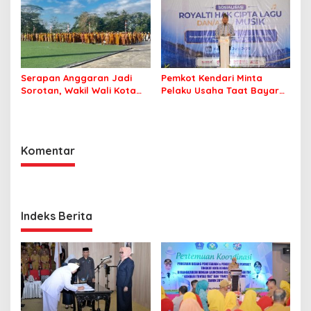
Serapan Anggaran Jadi
Pemkot Kendari Minta
Sorotan, Wakil Wali Kota
Pelaku Usaha Taat Bayar
Kendari Ajak ASN Bergerak
Royalti Musik
Jaga Kebersihan Kota
Komentar
Indeks Berita