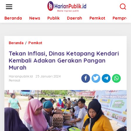
L
e
w
Beranda
News
Publik
Daerah
Pemkot
Pemprov
a
t
i
k
e
Beranda
/
Pemkot
T
k
e
o
Tekan Inflasi, Dinas Ketapang Kendari
k
n
a
Kembali Adakan Gerakan Pangan
t
n
e
Murah
I
n
n
Harianpublik.id
25 Januari 2024
f
Pemkot
l
a
s
i
,
D
i
n
a