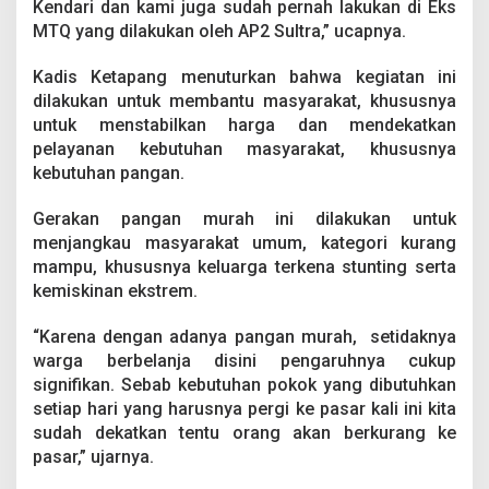
Kendari dan kami juga sudah pernah lakukan di Eks
a
k
MTQ yang dilakukan oleh AP2 Sultra,” ucapnya.
a
n
Kadis Ketapang menuturkan bahwa kegiatan ini
G
dilakukan untuk membantu masyarakat, khususnya
e
untuk menstabilkan harga dan mendekatkan
r
a
pelayanan kebutuhan masyarakat, khususnya
k
kebutuhan pangan.
a
n
Gerakan pangan murah ini dilakukan untuk
P
menjangkau masyarakat umum, kategori kurang
a
n
mampu, khususnya keluarga terkena stunting serta
g
kemiskinan ekstrem.
a
n
“Karena dengan adanya pangan murah, setidaknya
M
warga berbelanja disini pengaruhnya cukup
u
r
signifikan. Sebab kebutuhan pokok yang dibutuhkan
a
setiap hari yang harusnya pergi ke pasar kali ini kita
h
sudah dekatkan tentu orang akan berkurang ke
pasar,” ujarnya.