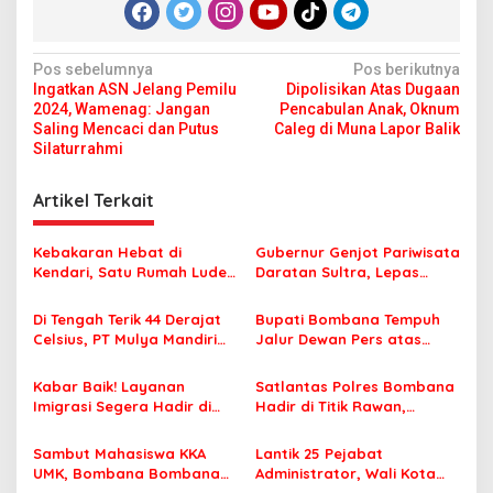
N
Pos sebelumnya
Pos berikutnya
Ingatkan ASN Jelang Pemilu
Dipolisikan Atas Dugaan
a
2024, Wamenag: Jangan
Pencabulan Anak, Oknum
v
Saling Mencaci dan Putus
Caleg di Muna Lapor Balik
Silaturrahmi
i
g
Artikel Terkait
a
s
Kebakaran Hebat di
Gubernur Genjot Pariwisata
Kendari, Satu Rumah Ludes
Daratan Sultra, Lepas
i
Terbakar
Famtrip Overland Jelajahi
p
Tiga Kabupaten Unggulan
Di Tengah Terik 44 Derajat
Bupati Bombana Tempuh
Celsius, PT Mulya Mandiri
Jalur Dewan Pers atas
o
Travel Pastikan Seluruh
Pemberitaan Dugaan
s
Jamaah Tetap Sehat dan
Korupsi Jembatan Cirauci II
Kabar Baik! Layanan
Satlantas Polres Bombana
Nyaman Beribadah
Imigrasi Segera Hadir di
Hadir di Titik Rawan,
MPP Bombana, Warga Tak
Pastikan Pelajar Berangkat
Perlu Lagi ke Kendari
Sekolah dengan Aman
Sambut Mahasiswa KKA
Lantik 25 Pejabat
UMK, Bombana Bombana
Administrator, Wali Kota