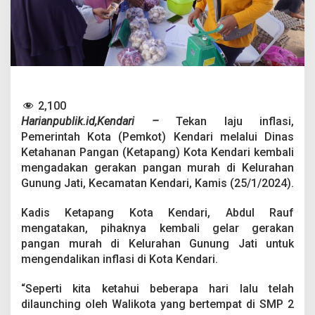
s
K
e
t
a
p
a
n
g
2,100
K
Harianpublik.id,Kendari –
Tekan laju inflasi,
e
Pemerintah Kota (Pemkot) Kendari melalui Dinas
n
Ketahanan Pangan (Ketapang) Kota Kendari kembali
d
mengadakan gerakan pangan murah di Kelurahan
a
r
Gunung Jati, Kecamatan Kendari, Kamis (25/1/2024).
i
K
Kadis Ketapang Kota Kendari, Abdul Rauf
e
mengatakan, pihaknya kembali gelar gerakan
m
pangan murah di Kelurahan Gunung Jati untuk
b
a
mengendalikan inflasi di Kota Kendari.
l
i
“Seperti kita ketahui beberapa hari lalu telah
A
dilaunching oleh Walikota yang bertempat di SMP 2
d