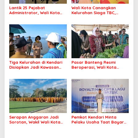
Lantik 25 Pejabat
Wali Kota Canangkan
Administrator, Wali Kota
Kelurahan Siaga TBC,
Tegaskan ASN Harus
Percepat Target Kendari
Berintegritas dan
Bebas Tuberkulosis
Profesional Layani
Masyarakat
Tiga Kelurahan di Kendari
Pasar Banteng Resmi
Disiapkan Jadi Kawasan
Beroperasi, Wali Kota
Pesisir Modern
Kendari Siapkan Pusat
Ekonomi Baru
Serapan Anggaran Jadi
Pemkot Kendari Minta
Sorotan, Wakil Wali Kota
Pelaku Usaha Taat Bayar
Kendari Ajak ASN Bergerak
Royalti Musik
Jaga Kebersihan Kota