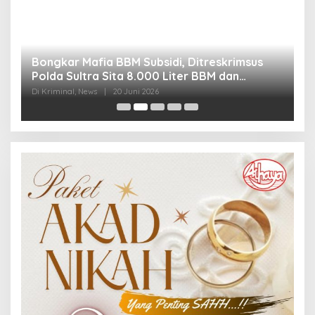
Bongkar Mafia BBM Subsidi, Ditreskrimsus
J
Polda Sultra Sita 8.000 Liter BBM dan
G
Ringkus 3 Tersangka
3
Di Kriminal, News
|
20 Juni 2026
Di