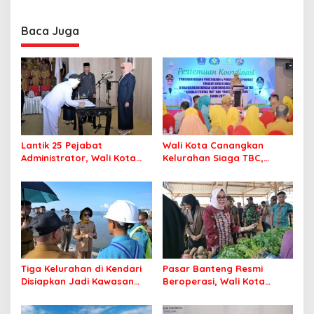
Minta Program Kerja Tepat
Tegaskan ASN Harus
Sasaran
Berintegritas dan
Profesional Layani
Baca Juga
Masyarakat
Lantik 25 Pejabat
Wali Kota Canangkan
Administrator, Wali Kota
Kelurahan Siaga TBC,
Tegaskan ASN Harus
Percepat Target Kendari
Berintegritas dan
Bebas Tuberkulosis
Profesional Layani
Masyarakat
Tiga Kelurahan di Kendari
Pasar Banteng Resmi
Disiapkan Jadi Kawasan
Beroperasi, Wali Kota
Pesisir Modern
Kendari Siapkan Pusat
Ekonomi Baru