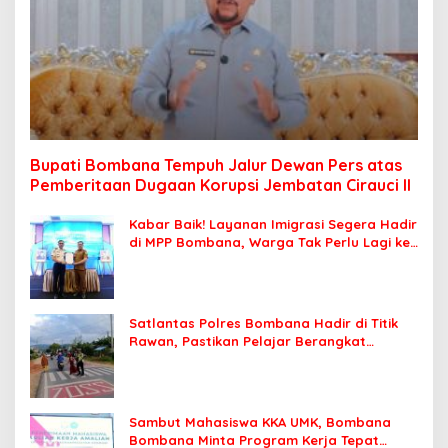
Bupati Bombana Tempuh Jalur Dewan Pers atas
Pemberitaan Dugaan Korupsi Jembatan Cirauci II
Kabar Baik! Layanan Imigrasi Segera Hadir
di MPP Bombana, Warga Tak Perlu Lagi ke
Kendari
Satlantas Polres Bombana Hadir di Titik
Rawan, Pastikan Pelajar Berangkat
Sekolah dengan Aman
Sambut Mahasiswa KKA UMK, Bombana
Bombana Minta Program Kerja Tepat