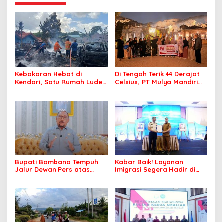
Kebakaran Hebat di
Di Tengah Terik 44 Derajat
Kendari, Satu Rumah Ludes
Celsius, PT Mulya Mandiri
Terbakar
Travel Pastikan Seluruh
Jamaah Tetap Sehat dan
Nyaman Beribadah
Bupati Bombana Tempuh
Kabar Baik! Layanan
Jalur Dewan Pers atas
Imigrasi Segera Hadir di
Pemberitaan Dugaan
MPP Bombana, Warga Tak
Korupsi Jembatan Cirauci II
Perlu Lagi ke Kendari