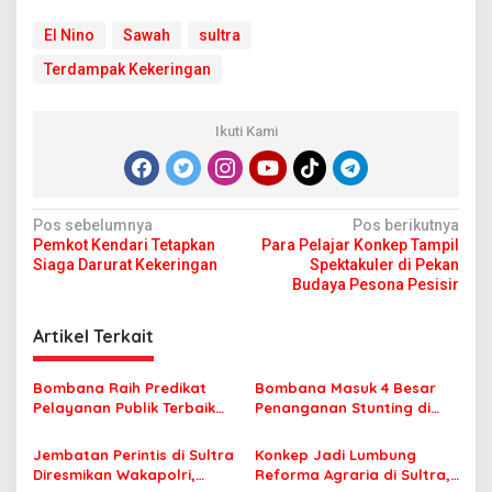
El Nino
Sawah
sultra
Terdampak Kekeringan
Ikuti Kami
N
Pos sebelumnya
Pos berikutnya
Pemkot Kendari Tetapkan
Para Pelajar Konkep Tampil
a
Siaga Darurat Kekeringan
Spektakuler di Pekan
v
Budaya Pesona Pesisir
i
Artikel Terkait
g
a
Bombana Raih Predikat
Bombana Masuk 4 Besar
s
Pelayanan Publik Terbaik
Penanganan Stunting di
se-Sultra
Sultra, Bukti Kerja Nyata di
i
Sektor Kesehatan
Jembatan Perintis di Sultra
Konkep Jadi Lumbung
p
Diresmikan Wakapolri,
Reforma Agraria di Sultra,