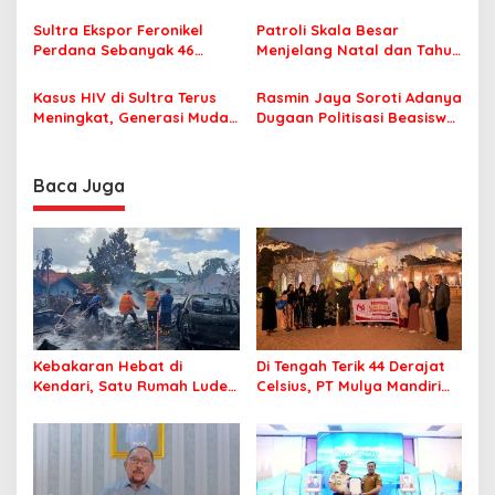
Akses Warga Kian Terbuka
10 Ribu Bidang Tanah Siap
o
Dibagikan Gratis
Sultra Ekspor Feronikel
Patroli Skala Besar
s
Perdana Sebanyak 46
Menjelang Natal dan Tahun
Kontainer ke Tiongkok
Baru
Kasus HIV di Sultra Terus
Rasmin Jaya Soroti Adanya
Meningkat, Generasi Muda
Dugaan Politisasi Beasiswa
Jadi Kelompok Paling
Pendidikan di Sultra
Rentan
Baca Juga
Kebakaran Hebat di
Di Tengah Terik 44 Derajat
Kendari, Satu Rumah Ludes
Celsius, PT Mulya Mandiri
Terbakar
Travel Pastikan Seluruh
Jamaah Tetap Sehat dan
Nyaman Beribadah