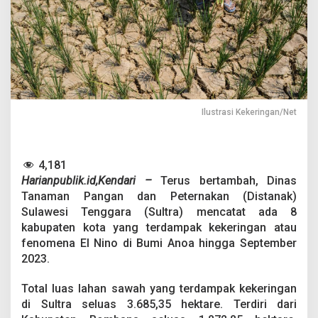
b
u
a
n
H
e
k
t
a
Ilustrasi Kekeringan/Net
r
S
a
w
4,181
a
Harianpublik.id,Kendari –
Terus bertambah, Dinas
h
d
Tanaman Pangan dan Peternakan (Distanak)
i
Sulawesi Tenggara (Sultra) mencatat ada 8
S
kabupaten kota yang terdampak kekeringan atau
u
fenomena El Nino di Bumi Anoa hingga September
l
2023.
t
r
a
Total luas lahan sawah yang terdampak kekeringan
T
di Sultra seluas 3.685,35 hektare. Terdiri dari
e