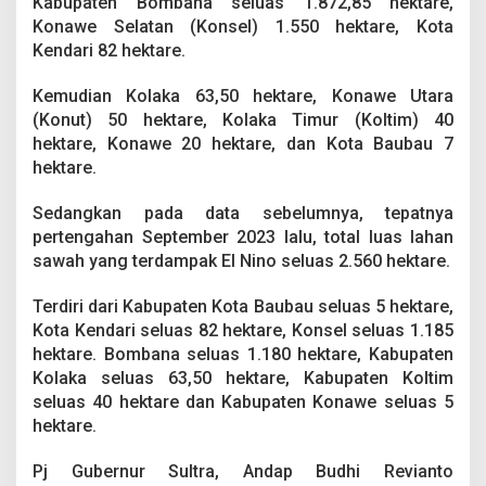
Kabupaten Bombana seluas 1.872,85 hektare,
r
Konawe Selatan (Konsel) 1.550 hektare, Kota
d
a
Kendari 82 hektare.
m
p
Kemudian Kolaka 63,50 hektare, Konawe Utara
a
(Konut) 50 hektare, Kolaka Timur (Koltim) 40
k
hektare, Konawe 20 hektare, dan Kota Baubau 7
K
e
hektare.
k
e
Sedangkan pada data sebelumnya, tepatnya
r
pertengahan September 2023 lalu, total luas lahan
i
sawah yang terdampak El Nino seluas 2.560 hektare.
n
g
a
Terdiri dari Kabupaten Kota Baubau seluas 5 hektare,
n
Kota Kendari seluas 82 hektare, Konsel seluas 1.185
hektare. Bombana seluas 1.180 hektare, Kabupaten
Kolaka seluas 63,50 hektare, Kabupaten Koltim
seluas 40 hektare dan Kabupaten Konawe seluas 5
hektare.
Pj Gubernur Sultra, Andap Budhi Revianto