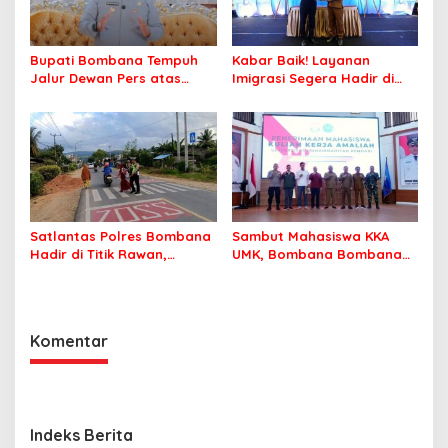
Bupati Bombana Tempuh
Kabar Baik! Layanan
Jalur Dewan Pers atas
Imigrasi Segera Hadir di
Pemberitaan Dugaan
MPP Bombana, Warga Tak
Korupsi Jembatan Cirauci II
Perlu Lagi ke Kendari
Satlantas Polres Bombana
Sambut Mahasiswa KKA
Hadir di Titik Rawan,
UMK, Bombana Bombana
Pastikan Pelajar Berangkat
Minta Program Kerja Tepat
Sekolah dengan Aman
Sasaran
Komentar
Indeks Berita