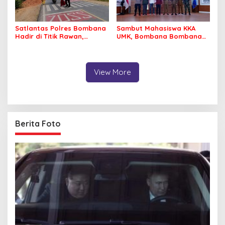
Satlantas Polres Bombana
Sambut Mahasiswa KKA
Hadir di Titik Rawan,
UMK, Bombana Bombana
Pastikan Pelajar Berangkat
Minta Program Kerja Tepat
Sekolah dengan Aman
Sasaran
View More
Berita Foto