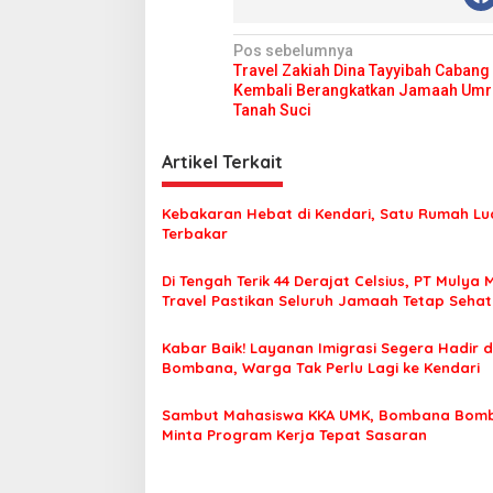
N
Pos sebelumnya
Travel Zakiah Dina Tayyibah Cabang
a
Kembali Berangkatkan Jamaah Umr
v
Tanah Suci
i
Artikel Terkait
g
a
Kebakaran Hebat di Kendari, Satu Rumah Lu
s
Terbakar
i
Di Tengah Terik 44 Derajat Celsius, PT Mulya 
p
Travel Pastikan Seluruh Jamaah Tetap Seha
Nyaman Beribadah
o
Kabar Baik! Layanan Imigrasi Segera Hadir d
s
Bombana, Warga Tak Perlu Lagi ke Kendari
Sambut Mahasiswa KKA UMK, Bombana Bom
Minta Program Kerja Tepat Sasaran