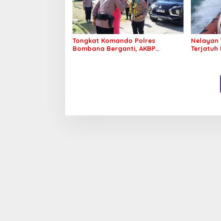
Tongkat Komando Polres
Nelayan 
Bombana Berganti, AKBP
Terjatuh
Irwandhy Idrus Nahkodai
Kepolisian Bombana