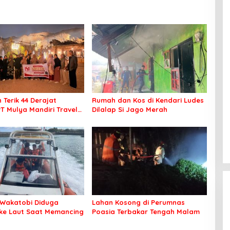
 Terik 44 Derajat
Rumah dan Kos di Kendari Ludes
PT Mulya Mandiri Travel
Dilalap Si Jago Merah
 Seluruh Jamaah Tetap
an Nyaman Beribadah
Wakatobi Diduga
Lahan Kosong di Perumnas
 ke Laut Saat Memancing
Poasia Terbakar Tengah Malam