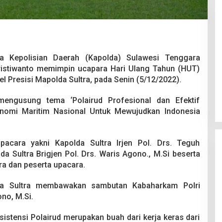
la Kepolisian Daerah (Kapolda) Sulawesi Tenggara
 Pristiwanto memimpin ucapara Hari Ulang Tahun (HUT)
 Berakhir
Bongkar Mafia BBM Subsidi,
el Presisi Mapolda Sultra, pada Senin (5/12/2022).
iswa Ditikam
Ditreskrimsus Polda Sultra Sita
k saat Pesta
8.000 Liter BBM dan Ringkus 3
026
Di Kriminal, News
|
20 Juni 2026
 mengusung tema ‘Polairud Profesional dan Efektif
Tersangka
omi Maritim Nasional Untuk Mewujudkan Indonesia
upacara yakni Kapolda Sultra Irjen Pol. Drs. Teguh
lda Sultra Brigjen Pol. Drs. Waris Agono., M.Si beserta
tra dan peserta upacara.
da Sultra membawakan sambutan Kabaharkam Polri
ono, M.Si.
istensi Polairud merupakan buah dari kerja keras dari