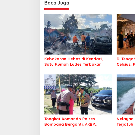
Baca Juga
Kebakaran Hebat di Kendari,
Di Tengah
Satu Rumah Ludes Terbakar
Celsius, 
Pastikan
Sehat d
Tongkat Komando Polres
Nelayan 
Bombana Berganti, AKBP
Terjatuh
Irwandhy Idrus Nahkodai