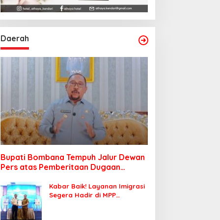
Daerah
Bupati Bombana Tempuh Jalur Dewan
Pers atas Pemberitaan Dugaan
Korupsi Jembatan Cirauci II
Kabar Baik! Layanan Imigrasi
Segera Hadir di MPP
Bombana, Warga Tak Perlu
Lagi ke Kendari