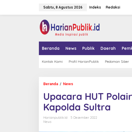
L
Sabtu, 8 Agustus 2026
Indeks
Redaksi
e
w
a
tutup
t
i
k
e
k
Beranda
News
Publik
Daerah
Pem
o
n
t
Kontak Kami
Profil HarianPublik
Pedoman Siber
e
n
Beranda
/
News
U
p
Upacara HUT Polair
a
c
Kapolda Sultra
a
r
a
Harianpublik.id
5 Desember 2022
H
News
U
T