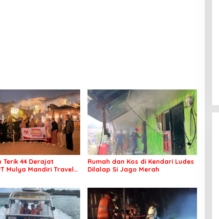
 Terik 44 Derajat
Rumah dan Kos di Kendari Ludes
PT Mulya Mandiri Travel
Dilalap Si Jago Merah
 Seluruh Jamaah Tetap
an Nyaman Beribadah