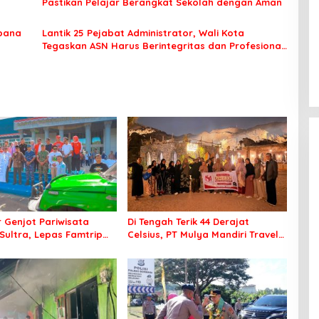
Pastikan Pelajar Berangkat Sekolah dengan Aman
bana
Lantik 25 Pejabat Administrator, Wali Kota
Tegaskan ASN Harus Berintegritas dan Profesional
Layani Masyarakat
 Genjot Pariwisata
Di Tengah Terik 44 Derajat
Sultra, Lepas Famtrip
Celsius, PT Mulya Mandiri Travel
 Jelajahi Tiga
Pastikan Seluruh Jamaah Tetap
en Unggulan
Sehat dan Nyaman Beribadah