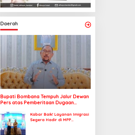
Daerah
Bupati Bombana Tempuh Jalur Dewan
Pers atas Pemberitaan Dugaan
Korupsi Jembatan Cirauci II
Kabar Baik! Layanan Imigrasi
Segera Hadir di MPP
Bombana, Warga Tak Perlu
Lagi ke Kendari