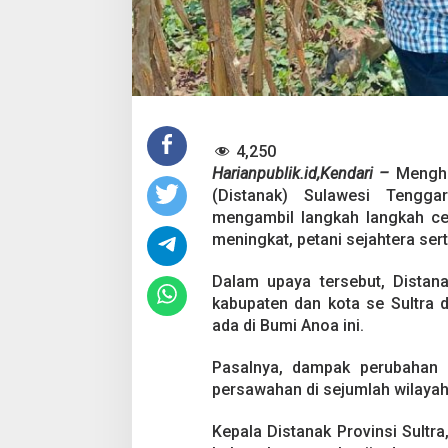
D
a
m
p
a
k
P
e
r
4,250
u
Harianpublik.id,Kendari –
Mengha
b
(Distanak) Sulawesi Tengga
a
mengambil langkah langkah ce
h
a
meningkat, petani sejahtera ser
n
I
Dalam upaya tersebut, Distana
k
kabupaten dan kota se Sultra
l
ada di Bumi Anoa ini.
i
m
Pasalnya, dampak perubahan 
persawahan di sejumlah wilayah 
Kepala Distanak Provinsi Sult