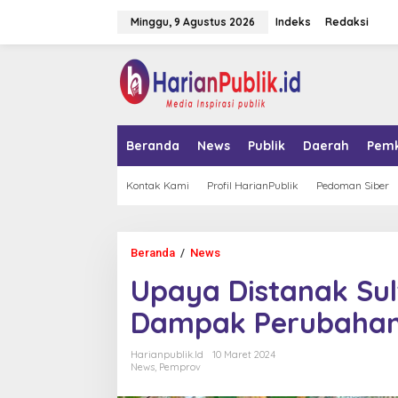
L
Minggu, 9 Agustus 2026
Indeks
Redaksi
e
w
a
tutup
t
i
k
e
k
Beranda
News
Publik
Daerah
Pem
o
n
t
Kontak Kami
Profil HarianPublik
Pedoman Siber
e
n
Beranda
/
News
U
p
Upaya Distanak Su
a
y
Dampak Perubahan 
a
D
i
Harianpublik.id
10 Maret 2024
s
News
,
Pemprov
t
a