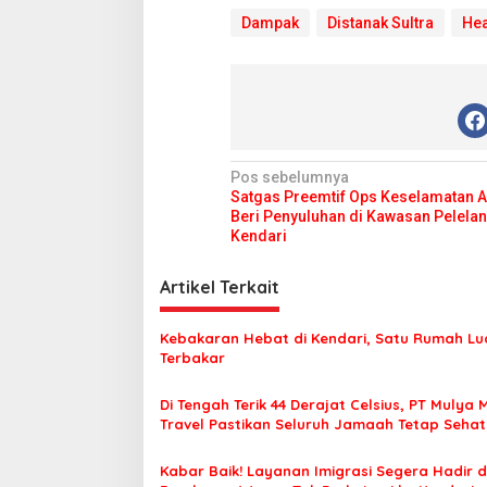
Dampak
Distanak Sultra
Hea
N
Pos sebelumnya
Satgas Preemtif Ops Keselamatan 
a
Beri Penyuluhan di Kawasan Pelelan
v
Kendari
i
Artikel Terkait
g
a
Kebakaran Hebat di Kendari, Satu Rumah Lu
s
Terbakar
i
Di Tengah Terik 44 Derajat Celsius, PT Mulya 
p
Travel Pastikan Seluruh Jamaah Tetap Seha
Nyaman Beribadah
o
Kabar Baik! Layanan Imigrasi Segera Hadir d
s