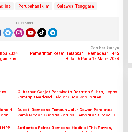
dline
Perubahan Iklim
Sulawesi Tenggara
Ikuti Kami
Pos berikutnya
Anoa 2024
Pemerintah Resmi Tetapkan 1 Ramadhan 1445
gan Ikan
H Jatuh Pada 12 Maret 2024
des
Gubernur Genjot Pariwisata Daratan Sultra, Lepas
Famtrip Overland Jelajahi Tiga Kabupaten
Unggulan
Mandiri
Bupati Bombana Tempuh Jalur Dewan Pers atas
t dan
Pemberitaan Dugaan Korupsi Jembatan Cirauci II
i MPP
Satlantas Polres Bombana Hadir di Titik Rawan,