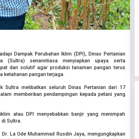
Pesta Pernikahan Berakhir
Mencekam, Mahasiswa Ditikam
dapi Dampak Perubahan Iklim (DPI), Dinas Pertanian
Badik Usai Cekcok saat Pesta
Di Kriminal
|
29 Juni 2026
ra (Sultra) senanntiasa menyiapkan upaya serta
Miras
pat dan solutif agar produksi tanaman pangan terus
ta ketahanan pangan terjaga.
k Sultra melibatkan seluruh Dinas Pertanian dari 17
 dalam memberikan pendampingan kepada petani yang
iklim atau DPI menyebabkan banjir yang menimpah
di Sultra.
ra, Dr. La Ode Muhammad Rusdin Jaya, mengungkapkan