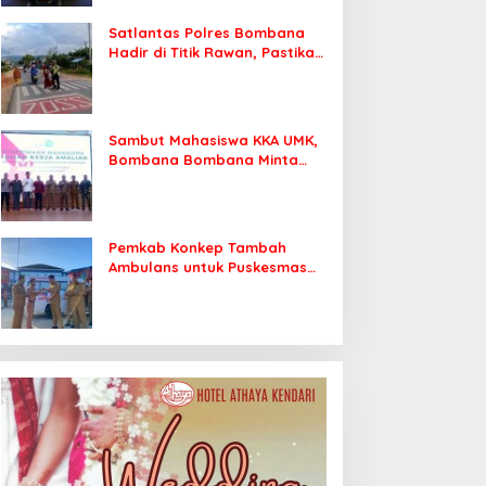
Satlantas Polres Bombana
Hadir di Titik Rawan, Pastikan
Pelajar Berangkat Sekolah
dengan Aman
Sambut Mahasiswa KKA UMK,
Bombana Bombana Minta
Program Kerja Tepat Sasaran
Pemkab Konkep Tambah
Ambulans untuk Puskesmas
Roko-Roko