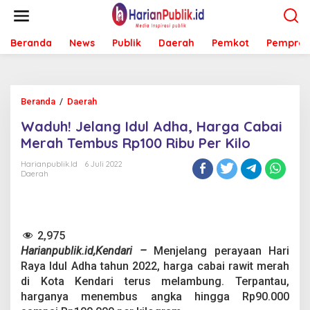
L
e
w
Beranda
News
Publik
Daerah
Pemkot
Pemprov
a
t
i
k
e
Beranda
/
Daerah
W
k
a
o
Waduh! Jelang Idul Adha, Harga Cabai
d
n
u
Merah Tembus Rp100 Ribu Per Kilo
t
h
e
!
Harianpublik.id
6 Juli 2022
n
Daerah
J
e
l
a
n
2,975
g
Harianpublik.id,Kendari –
Menjelang perayaan Hari
I
d
Raya Idul Adha tahun 2022, harga cabai rawit merah
u
di Kota Kendari terus melambung. Terpantau,
l
harganya menembus angka hingga Rp90.000
A