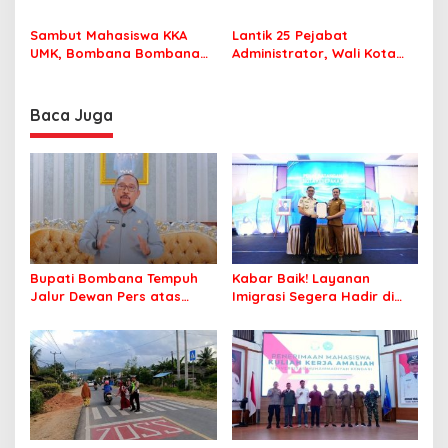
MPP Bombana, Warga Tak
Pastikan Pelajar Berangkat
Perlu Lagi ke Kendari
Sekolah dengan Aman
Sambut Mahasiswa KKA
Lantik 25 Pejabat
UMK, Bombana Bombana
Administrator, Wali Kota
Minta Program Kerja Tepat
Tegaskan ASN Harus
Sasaran
Berintegritas dan
Profesional Layani
Baca Juga
Masyarakat
Bupati Bombana Tempuh
Kabar Baik! Layanan
Jalur Dewan Pers atas
Imigrasi Segera Hadir di
Pemberitaan Dugaan
MPP Bombana, Warga Tak
Korupsi Jembatan Cirauci II
Perlu Lagi ke Kendari