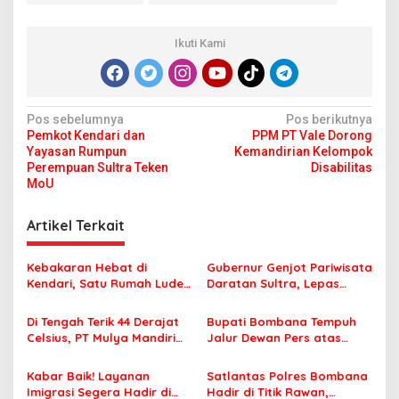
Ikuti Kami
N
Pos sebelumnya
Pos berikutnya
Pemkot Kendari dan
PPM PT Vale Dorong
a
Yayasan Rumpun
Kemandirian Kelompok
v
Perempuan Sultra Teken
Disabilitas
MoU
i
g
Artikel Terkait
a
s
Kebakaran Hebat di
Gubernur Genjot Pariwisata
Kendari, Satu Rumah Ludes
Daratan Sultra, Lepas
i
Terbakar
Famtrip Overland Jelajahi
p
Tiga Kabupaten Unggulan
Di Tengah Terik 44 Derajat
Bupati Bombana Tempuh
Celsius, PT Mulya Mandiri
Jalur Dewan Pers atas
o
Travel Pastikan Seluruh
Pemberitaan Dugaan
s
Jamaah Tetap Sehat dan
Korupsi Jembatan Cirauci II
Kabar Baik! Layanan
Satlantas Polres Bombana
Nyaman Beribadah
Imigrasi Segera Hadir di
Hadir di Titik Rawan,