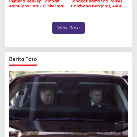
Pemkab Konkep Tambah
Tongkat Komando Polres
Ambulans untuk Puskesmas
Bombana Berganti, AKBP
Roko-Roko
Irwandhy Idrus Nahkodai
Kepolisian Bombana
View More
Berita Foto