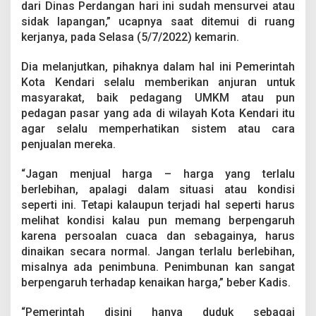
dari Dinas Perdangan hari ini sudah mensurvei atau
R
p
sidak lapangan,” ucapnya saat ditemui di ruang
1
kerjanya, pada Selasa (5/7/2022) kemarin.
0
0
Dia melanjutkan, pihaknya dalam hal ini Pemerintah
R
Kota Kendari selalu memberikan anjuran untuk
i
b
masyarakat, baik pedagang UMKM atau pun
u
pedagan pasar yang ada di wilayah Kota Kendari itu
P
agar selalu memperhatikan sistem atau cara
e
penjualan mereka.
r
K
i
“Jagan menjual harga – harga yang terlalu
l
berlebihan, apalagi dalam situasi atau kondisi
o
seperti ini. Tetapi kalaupun terjadi hal seperti harus
melihat kondisi kalau pun memang berpengaruh
karena persoalan cuaca dan sebagainya, harus
dinaikan secara normal. Jangan terlalu berlebihan,
misalnya ada penimbuna. Penimbunan kan sangat
berpengaruh terhadap kenaikan harga,” beber Kadis.
“Pemerintah disini hanya duduk sebagai