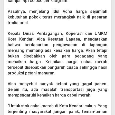
sampai Rp100.000 per kilogram.
d
h
a
Pasalnya, menjelang Idul Adha harga sejumlah
,
kebutuhan pokok terus merangkak naik di pasaran
H
tradisional.
a
r
Kepala Dinas Perdagangan, Koperasi dan UMKM
g
a
Kota Kendari Alda Kesutan Lapaea, mengatakan
C
bahwa berdasarkan pengawasan di lapangan
a
memang memang ada kenaikan harga. Akan tetapi
b
bukan disebabkan oleh para pedagang yang
a
menaikan harga. Kenaikan harga cabai merah
i
M
tersebut disebabkan pangaruh cuaca sehingga hasil
e
produksi petani menurun.
r
a
Alda menyebut banyak petani yang gagal panen.
h
Selain itu, ada masalah transportasi juga yang
T
e
mempengaruhi kenaikan harga cabai merah.
m
b
“Untuk stok cabai merah di Kota Kendari cukup. Yang
u
terpenting masyarakat jangan panik, teman-teman
s