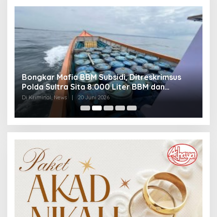
Bongkar Mafia BBM Subsidi, Ditreskrimsus
J
Polda Sultra Sita 8.000 Liter BBM dan
G
Ringkus 3 Tersangka
3
Di Kriminal, News
|
20 Juni 2026
Di