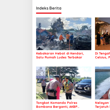
Indeks Berita
Kebakaran Hebat di Kendari,
Di Tengah
Satu Rumah Ludes Terbakar
Celsius, 
Pastikan
Sehat d
Tongkat Komando Polres
Nelayan 
Bombana Berganti, AKBP
Terjatuh