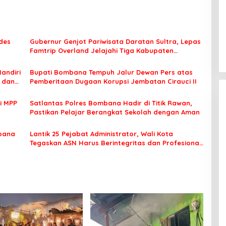
des
Gubernur Genjot Pariwisata Daratan Sultra, Lepas
Famtrip Overland Jelajahi Tiga Kabupaten
Unggulan
Mandiri
Bupati Bombana Tempuh Jalur Dewan Pers atas
t dan
Pemberitaan Dugaan Korupsi Jembatan Cirauci II
i MPP
Satlantas Polres Bombana Hadir di Titik Rawan,
Pastikan Pelajar Berangkat Sekolah dengan Aman
bana
Lantik 25 Pejabat Administrator, Wali Kota
Tegaskan ASN Harus Berintegritas dan Profesional
Layani Masyarakat