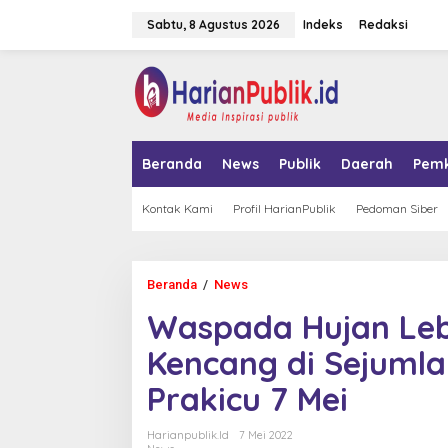
L
Sabtu, 8 Agustus 2026
Indeks
Redaksi
e
w
a
tutup
t
i
k
e
k
Beranda
News
Publik
Daerah
Pem
o
n
t
Kontak Kami
Profil HarianPublik
Pedoman Siber
e
n
Beranda
/
News
W
a
Waspada Hujan Leba
s
p
Kencang di Sejumla
a
d
Prakicu 7 Mei
a
H
u
Harianpublik.id
7 Mei 2022
j