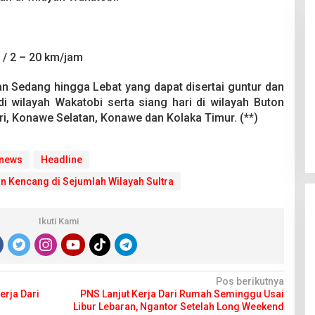
 / 2 – 20 km/jam
an Sedang hingga Lebat yang dapat disertai guntur dan
i wilayah Wakatobi serta siang hari di wilayah Buton
Pesta Pernikahan Berakhir
Mencekam, Mahasiswa Ditikam
ri, Konawe Selatan, Konawe dan Kolaka Timur. (**)
Badik Usai Cekcok saat Pesta
Di Kriminal
|
29 Juni 2026
Miras
 news
Headline
n Kencang di Sejumlah Wilayah Sultra
Ikuti Kami
Pos berikutnya
erja Dari
PNS Lanjut Kerja Dari Rumah Seminggu Usai
Libur Lebaran, Ngantor Setelah Long Weekend