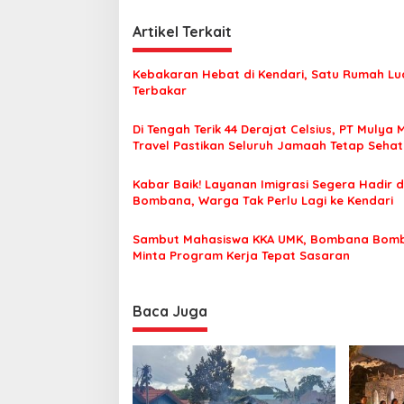
a
v
,
i
Artikel Terkait
B
e
g
r
Kebakaran Hebat di Kendari, Satu Rumah Lu
a
i
Terbakar
k
s
u
Di Tengah Terik 44 Derajat Celsius, PT Mulya 
i
t
Travel Pastikan Seluruh Jamaah Tetap Seha
P
p
Nyaman Beribadah
r
o
a
Kabar Baik! Layanan Imigrasi Segera Hadir d
k
Bombana, Warga Tak Perlu Lagi ke Kendari
s
i
c
Sambut Mahasiswa KKA UMK, Bombana Bom
u
Minta Program Kerja Tepat Sasaran
7
M
e
Baca Juga
i