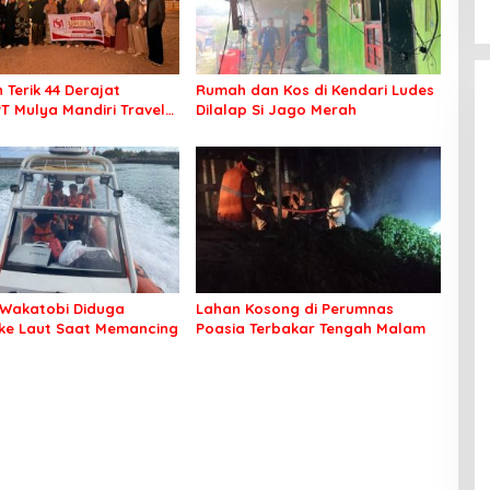
 Terik 44 Derajat
Rumah dan Kos di Kendari Ludes
PT Mulya Mandiri Travel
Dilalap Si Jago Merah
 Seluruh Jamaah Tetap
an Nyaman Beribadah
Wakatobi Diduga
Lahan Kosong di Perumnas
 ke Laut Saat Memancing
Poasia Terbakar Tengah Malam