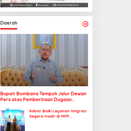
Daerah
Bupati Bombana Tempuh Jalur Dewan
Pers atas Pemberitaan Dugaan
Korupsi Jembatan Cirauci II
Kabar Baik! Layanan Imigrasi
Segera Hadir di MPP
Bombana, Warga Tak Perlu
Lagi ke Kendari