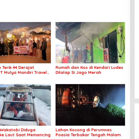
 Terik 44 Derajat
Rumah dan Kos di Kendari Ludes
PT Mulya Mandiri Travel
Dilalap Si Jago Merah
 Seluruh Jamaah Tetap
an Nyaman Beribadah
Wakatobi Diduga
Lahan Kosong di Perumnas
 ke Laut Saat Memancing
Poasia Terbakar Tengah Malam