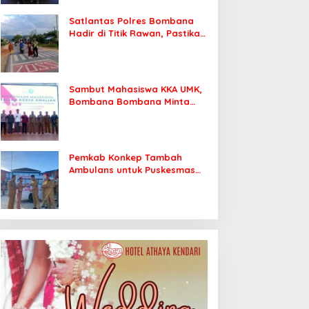
Satlantas Polres Bombana
Hadir di Titik Rawan, Pastikan
Pelajar Berangkat Sekolah
dengan Aman
Sambut Mahasiswa KKA UMK,
Bombana Bombana Minta
Program Kerja Tepat Sasaran
Pemkab Konkep Tambah
Ambulans untuk Puskesmas
Roko-Roko