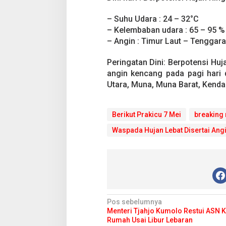
a
n
– Suhu Udara : 24 – 32°C
g
d
– Kelembaban udara : 65 – 95 %
i
– Angin : Timur Laut – Tenggara
S
e
Peringatan Dini: Berpotensi Huj
j
angin kencang pada pagi hari d
u
m
Utara, Muna, Muna Barat, Kenda
l
a
h
Berikut Prakicu 7 Mei
breaking
W
i
Waspada Hujan Lebat Disertai Angi
l
a
y
a
h
S
u
N
l
Pos sebelumnya
t
Menteri Tjahjo Kumolo Restui ASN K
a
r
Rumah Usai Libur Lebaran