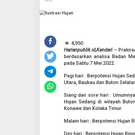
News
a
n
L
e
b
a
t
4,950
D
i
Harianpublik.id,Kendari
– Prakira
s
berdasarkan analisa Badan Met
e
pada Sabtu 7 Mei 2022.
r
t
Pagi hari : Berpotensi Hujan Se
a
i
Utara, Baubau dan Buton Selata
A
n
Siang dan sore hari : Umumnya
g
Hujan Sedang di wilayah Buton
i
Konawe dan Kolaka Timur.
n
K
e
Malam hari : Berpotensi Hujan R
n
c
Dini hari : Berpotensi Hujan Rin