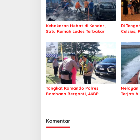
Kebakaran Hebat di Kendari,
Di Tengah
Satu Rumah Ludes Terbakar
Celsius, 
Pastikan
Sehat d
Tongkat Komando Polres
Nelayan 
Bombana Berganti, AKBP
Terjatuh
Irwandhy Idrus Nahkodai
Kepolisian Bombana
Komentar