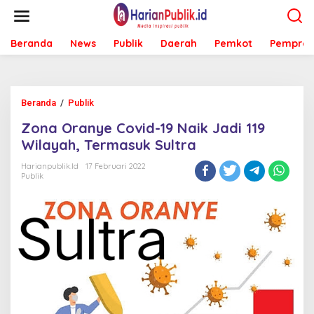
L
e
w
Beranda
News
Publik
Daerah
Pemkot
Pemprov
a
t
i
k
e
Beranda
/
Publik
Z
k
o
o
Zona Oranye Covid-19 Naik Jadi 119
n
n
a
Wilayah, Termasuk Sultra
t
O
e
r
Harianpublik.id
17 Februari 2022
n
Publik
a
n
y
e
C
o
v
i
d
-
1