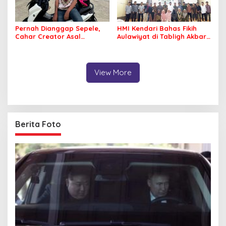
Pernah Dianggap Sepele,
HMI Kendari Bahas Fikih
Cahar Creator Asal
Aulawiyat di Tabligh Akbar
Bombana Raup Puluhan
FISIP UHO
Juta dari Media Sosial
View More
Berita Foto