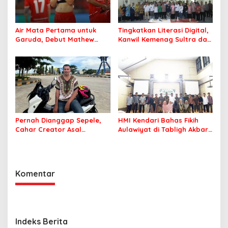
Air Mata Pertama untuk
Tingkatkan Literasi Digital,
Garuda, Debut Mathew
Kanwil Kemenag Sultra dan
Baker Sentuh Hati
Mafindo Kendari Gelar
Indonesia
Pelatihan AI Ready ASEAN
Pernah Dianggap Sepele,
HMI Kendari Bahas Fikih
Cahar Creator Asal
Aulawiyat di Tabligh Akbar
Bombana Raup Puluhan
FISIP UHO
Juta dari Media Sosial
Komentar
Indeks Berita