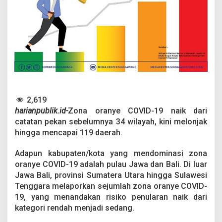
9
N
a
i
k
J
a
d
i
1
1
2,619
9
W
harianpublik.id-
Zona oranye COVID-19 naik dari
i
catatan pekan sebelumnya 34 wilayah, kini melonjak
l
hingga mencapai 119 daerah.
a
y
Adapun kabupaten/kota yang mendominasi zona
a
h
oranye COVID-19 adalah pulau Jawa dan Bali. Di luar
,
Jawa Bali, provinsi Sumatera Utara hingga Sulawesi
T
Tenggara melaporkan sejumlah zona oranye COVID-
e
19, yang menandakan risiko penularan naik dari
r
kategori rendah menjadi sedang.
m
a