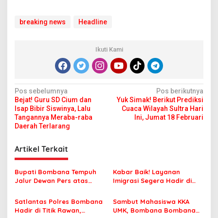
breaking news
Headline
Ikuti Kami
N
Pos sebelumnya
Pos berikutnya
Bejat! Guru SD Cium dan
Yuk Simak! Berikut Prediksi
a
Isap Bibir Siswinya, Lalu
Cuaca Wilayah Sultra Hari
v
Tangannya Meraba-raba
Ini, Jumat 18 Februari
Daerah Terlarang
i
g
Artikel Terkait
a
s
Bupati Bombana Tempuh
Kabar Baik! Layanan
Jalur Dewan Pers atas
Imigrasi Segera Hadir di
i
Pemberitaan Dugaan
MPP Bombana, Warga Tak
p
Korupsi Jembatan Cirauci II
Perlu Lagi ke Kendari
Satlantas Polres Bombana
Sambut Mahasiswa KKA
Hadir di Titik Rawan,
UMK, Bombana Bombana
o