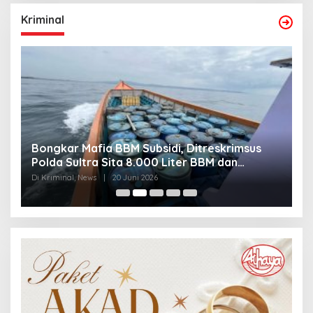
Kriminal
Bongkar Mafia BBM Subsidi, Ditreskrimsus
J
Polda Sultra Sita 8.000 Liter BBM dan
G
Ringkus 3 Tersangka
3
Di Kriminal, News
|
20 Juni 2026
Di