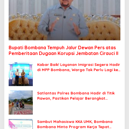
Bupati Bombana Tempuh Jalur Dewan Pers atas
Pemberitaan Dugaan Korupsi Jembatan Cirauci II
Kabar Baik! Layanan Imigrasi Segera Hadir
di MPP Bombana, Warga Tak Perlu Lagi ke
Kendari
Satlantas Polres Bombana Hadir di Titik
Rawan, Pastikan Pelajar Berangkat
Sekolah dengan Aman
Sambut Mahasiswa KKA UMK, Bombana
Bombana Minta Program Kerja Tepat