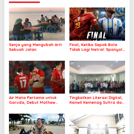
Senja yang Mengubah Arti
Final, Ketika Sepak Bola
Sebuah Jalan
Tidak Lagi Netral: Spanyol
vs Argentina
Air Mata Pertama untuk
Tingkatkan Literasi Digital,
Garuda, Debut Mathew
Kanwil Kemenag Sultra dan
Baker Sentuh Hati
Mafindo Kendari Gelar
Indonesia
Pelatihan AI Ready ASEAN