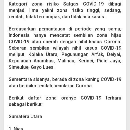
s
Kategori zona risiko Satgas COVID-19 dibagi
u
menjadi lima yakni zona risiko tinggi, sedang,
k
rendah, tidak terdampak, dan tidak ada kasus.
S
u
l
Berdasarkan pemantauan di periode yang sama,
t
Indonesia hanya mencatat sembilan zona hijau
r
COVID-19 atau daerah dengan nihil kasus Corona.
a
Sebaran sembilan wilayah nihil kasus COVID-19
meliputi Kolaka Utara, Pegunungan Arfak, Deiyai,
Kepulauan Anambas, Malinau, Kerinci, Pidie Jaya,
Simeulue, Gayo Lues.
Sementara sisanya, berada di zona kuning COVID-19
atau berisiko rendah penularan Corona.
Berikut daftar zona oranye COVID-19 terbaru
sebagai berikut:
Sumatera Utara
1. Nias