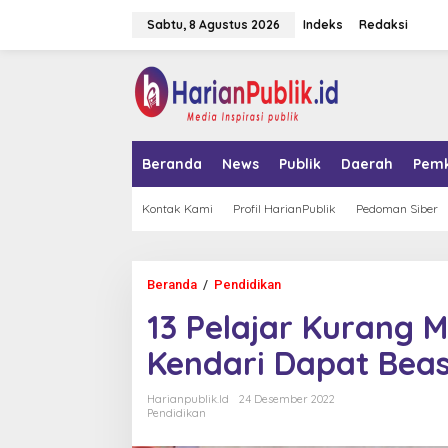
L
Sabtu, 8 Agustus 2026
Indeks
Redaksi
e
w
a
tutup
t
i
k
e
k
Beranda
News
Publik
Daerah
Pem
o
n
t
Kontak Kami
Profil HarianPublik
Pedoman Siber
e
n
Beranda
/
Pendidikan
1
3
13 Pelajar Kurang 
P
e
Kendari Dapat Bea
l
a
j
Harianpublik.id
24 Desember 2022
a
Pendidikan
r
K