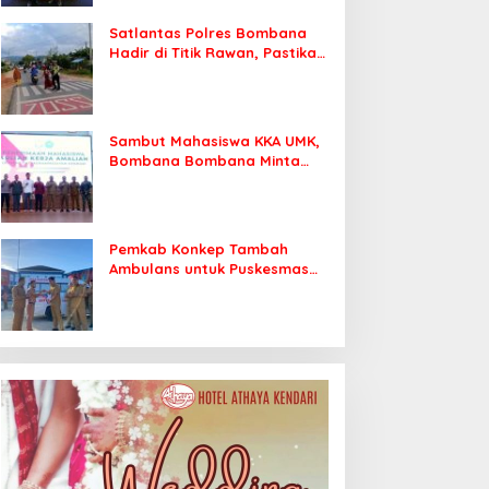
Satlantas Polres Bombana
Hadir di Titik Rawan, Pastikan
Pelajar Berangkat Sekolah
dengan Aman
Sambut Mahasiswa KKA UMK,
Bombana Bombana Minta
Program Kerja Tepat Sasaran
Pemkab Konkep Tambah
Ambulans untuk Puskesmas
Roko-Roko