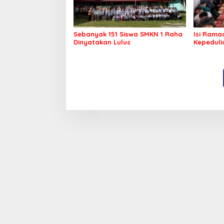
Sebanyak 151 Siswa SMKN 1 Raha
Isi Rama
Dinyatakan Lulus
Kepeduli
Pesantre
Sembak