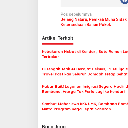
N
Pos sebelumnya
Jelang Nataru, Pemkab Muna Sidak
a
Ketersediaan Bahan Pokok
v
i
Artikel Terkait
g
Kebakaran Hebat di Kendari, Satu Rumah Lu
a
Terbakar
s
Di Tengah Terik 44 Derajat Celsius, PT Mulya 
i
Travel Pastikan Seluruh Jamaah Tetap Seha
p
Nyaman Beribadah
o
Kabar Baik! Layanan Imigrasi Segera Hadir d
Bombana, Warga Tak Perlu Lagi ke Kendari
s
Sambut Mahasiswa KKA UMK, Bombana Bom
Minta Program Kerja Tepat Sasaran
Baca Juga