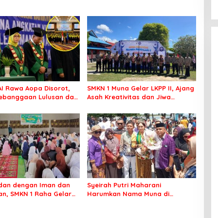
AI Rawa Aopa Disorot,
SMKN 1 Muna Gelar LKPP II, Ajang
ebanggaan Lulusan dan
Asah Kreativitas dan Jiwa
Pelanggaran Akademik
Pramuka Sejati
dan dengan Iman dan
Syeirah Putri Maharani
an, SMKN 1 Raha Gelar
Harumkan Nama Muna di
n Kilat dan Berbagi
Panggung Fashion Dunia
o