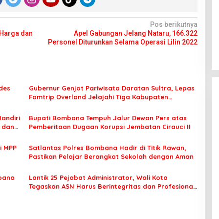
Pos berikutnya
 Harga dan
Apel Gabungan Jelang Nataru, 166.322
Personel Diturunkan Selama Operasi Lilin 2022
des
Gubernur Genjot Pariwisata Daratan Sultra, Lepas
Famtrip Overland Jelajahi Tiga Kabupaten
Unggulan
Mandiri
Bupati Bombana Tempuh Jalur Dewan Pers atas
t dan
Pemberitaan Dugaan Korupsi Jembatan Cirauci II
i MPP
Satlantas Polres Bombana Hadir di Titik Rawan,
Pastikan Pelajar Berangkat Sekolah dengan Aman
bana
Lantik 25 Pejabat Administrator, Wali Kota
Tegaskan ASN Harus Berintegritas dan Profesional
Layani Masyarakat