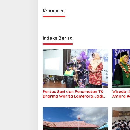
Komentar
Indeks Berita
Pentas Seni dan Penamatan TK
Wisuda I
Dharma Wanita Lameroro Jadi
Antara K
Panggung Bakat Generasi Muda
Dugaan 
Bombana