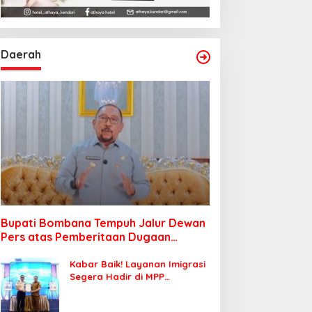
Daerah
Bupati Bombana Tempuh Jalur Dewan
Pers atas Pemberitaan Dugaan
Korupsi Jembatan Cirauci II
Kabar Baik! Layanan Imigrasi
Segera Hadir di MPP
Bombana, Warga Tak Perlu
Lagi ke Kendari