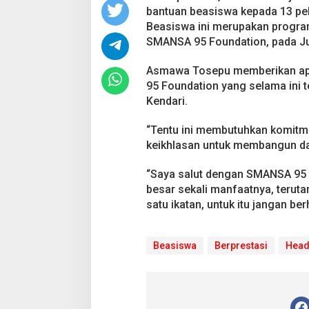
d
bantuan beasiswa kepada 13 pel
i
K
Beasiswa ini merupakan progra
e
SMANSA 95 Foundation, pada J
n
d
Asmawa Tosepu memberikan apr
a
95 Foundation yang selama ini
r
i
Kendari.
D
a
“Tentu ini membutuhkan komitme
p
keikhlasan untuk membangun dan
a
t
“Saya salut dengan SMANSA 95 F
B
e
besar sekali manfaatnya, terut
a
satu ikatan, untuk itu jangan ber
s
i
s
Beasiswa
Berprestasi
Head
w
a