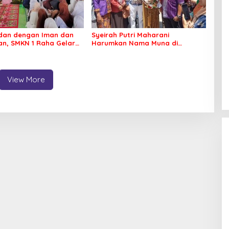
dan dengan Iman dan
Syeirah Putri Maharani
an, SMKN 1 Raha Gelar
Harumkan Nama Muna di
n Kilat dan Berbagi
Panggung Fashion Dunia
o
View More