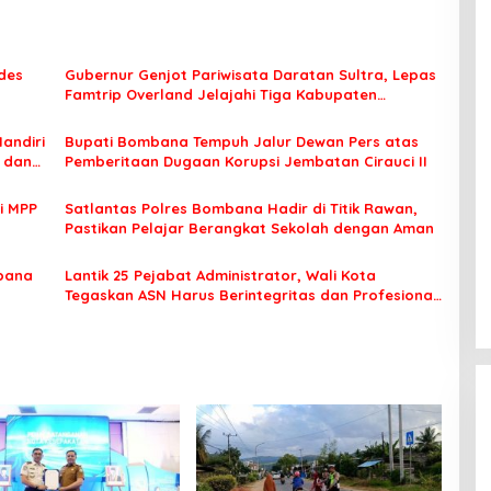
des
Gubernur Genjot Pariwisata Daratan Sultra, Lepas
Famtrip Overland Jelajahi Tiga Kabupaten
Unggulan
Mandiri
Bupati Bombana Tempuh Jalur Dewan Pers atas
t dan
Pemberitaan Dugaan Korupsi Jembatan Cirauci II
i MPP
Satlantas Polres Bombana Hadir di Titik Rawan,
Pastikan Pelajar Berangkat Sekolah dengan Aman
bana
Lantik 25 Pejabat Administrator, Wali Kota
Tegaskan ASN Harus Berintegritas dan Profesional
Layani Masyarakat