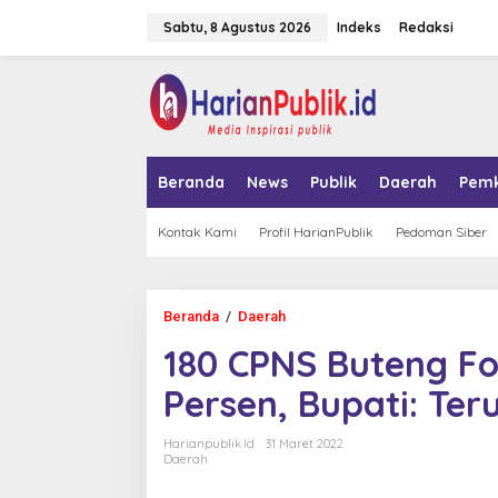
L
Sabtu, 8 Agustus 2026
Indeks
Redaksi
e
w
a
tutup
t
i
k
e
k
Beranda
News
Publik
Daerah
Pem
o
n
t
Kontak Kami
Profil HarianPublik
Pedoman Siber
e
n
Beranda
/
Daerah
1
8
180 CPNS Buteng Fo
0
C
Persen, Bupati: Ter
P
N
S
Harianpublik.id
31 Maret 2022
B
Daerah
u
t