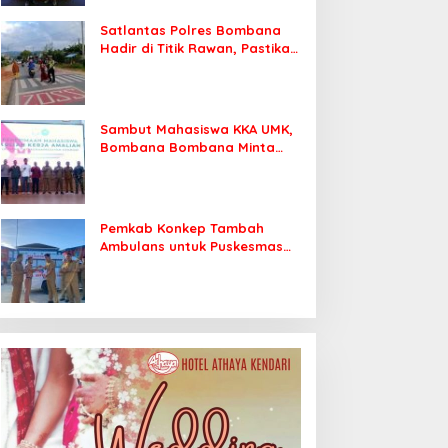
Satlantas Polres Bombana
Hadir di Titik Rawan, Pastikan
Pelajar Berangkat Sekolah
dengan Aman
Sambut Mahasiswa KKA UMK,
Bombana Bombana Minta
Program Kerja Tepat Sasaran
Pemkab Konkep Tambah
Ambulans untuk Puskesmas
Roko-Roko