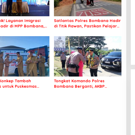
ik! Layanan Imigrasi
Satlantas Polres Bombana Hadir
adir di MPP Bombana,
di Titik Rawan, Pastikan Pelajar
k Perlu Lagi ke Kendari
Berangkat Sekolah dengan Aman
Konkep Tambah
Tongkat Komando Polres
 untuk Puskesmas
Bombana Berganti, AKBP
ko
Irwandhy Idrus Nahkodai
Kepolisian Bombana