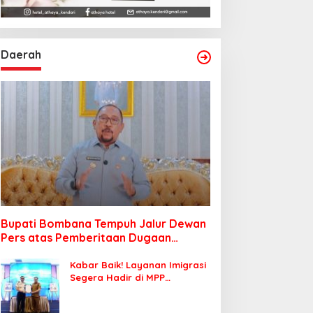
Daerah
Bupati Bombana Tempuh Jalur Dewan
Pers atas Pemberitaan Dugaan
Korupsi Jembatan Cirauci II
Kabar Baik! Layanan Imigrasi
Segera Hadir di MPP
Bombana, Warga Tak Perlu
Lagi ke Kendari