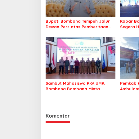
Bupati Bombana Tempuh Jalur
Kabar Ba
Dewan Pers atas Pemberitaan
Segera H
Dugaan Korupsi Jembatan
Warga Ta
Cirauci II
Sambut Mahasiswa KKA UMK,
Pemkab 
Bombana Bombana Minta
Ambulans
Program Kerja Tepat Sasaran
Roko-Ro
Komentar