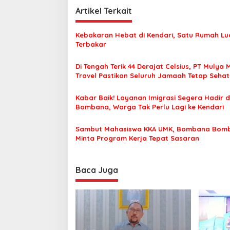
i
Artikel Terkait
g
a
Kebakaran Hebat di Kendari, Satu Rumah Lu
s
Terbakar
i
Di Tengah Terik 44 Derajat Celsius, PT Mulya 
p
Travel Pastikan Seluruh Jamaah Tetap Seha
Nyaman Beribadah
o
Kabar Baik! Layanan Imigrasi Segera Hadir d
s
Bombana, Warga Tak Perlu Lagi ke Kendari
Sambut Mahasiswa KKA UMK, Bombana Bom
Minta Program Kerja Tepat Sasaran
Baca Juga