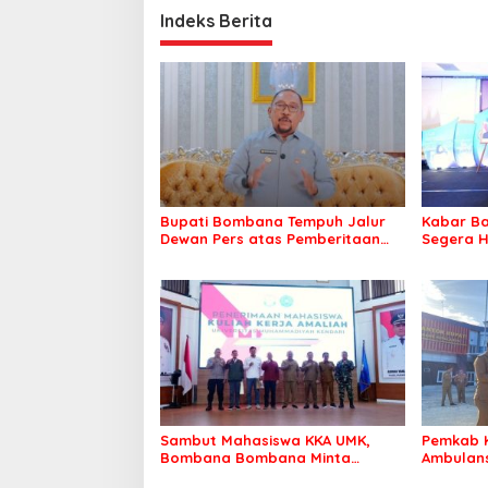
Indeks Berita
Bupati Bombana Tempuh Jalur
Kabar Ba
Dewan Pers atas Pemberitaan
Segera H
Dugaan Korupsi Jembatan
Warga Ta
Cirauci II
Sambut Mahasiswa KKA UMK,
Pemkab 
Bombana Bombana Minta
Ambulans
Program Kerja Tepat Sasaran
Roko-Ro