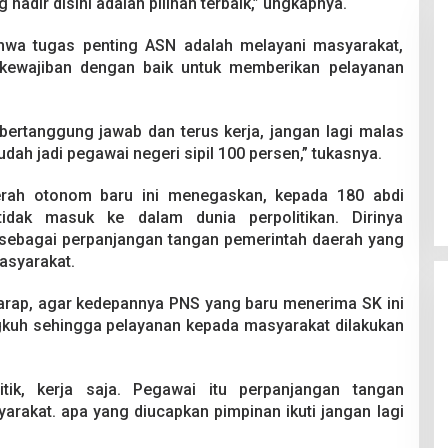
dir disini adalah pilihan terbaik,” ungkapnya.
wa tugas penting ASN adalah melayani masyarakat,
kewajiban dengan baik untuk memberikan pelayanan
 bertanggung jawab dan terus kerja, jangan lagi malas
Pesta Pernikahan Berakhir
 sudah jadi pegawai negeri sipil 100 persen,” tukasnya.
Mencekam, Mahasiswa Ditikam
Badik Usai Cekcok saat Pesta
Di Kriminal
|
29 Juni 2026
daerah otonom baru ini menegaskan, kepada 180 abdi
Miras
tidak masuk ke dalam dunia perpolitikan. Dirinya
sebagai perpanjangan tangan pemerintah daerah yang
asyarakat.
erharap, agar kedepannya PNS yang baru menerima SK ini
kuh sehingga pelayanan kepada masyarakat dilakukan
tik, kerja saja. Pegawai itu perpanjangan tangan
rakat. apa yang diucapkan pimpinan ikuti jangan lagi