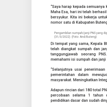
,
J
“Saya harap kepada semuanya k
a
Maha Esa, hari ini telah berhas
n
bersyukur. Kita ini bekerja untu
g
nomor satu di Kabupaten Buteng 
a
n
M
Pengambilan sumpah/janji PNS yang di
a
(31/3/2022). (Foto: And/Buteng)
l
Di tempat yang sama, Kepala 
a
s
telah diangkat sumpah dan ja
tanggungjawab seorang PNS
memahami isi sumpah dan janji
“Selanjutnya usai penerimaan
pemerintahan dalam mewujud
masyarakat. Meningkatkan Integr
Adapun rincian dari 180 total
percobaan selama 1 tahun d
pendidikan dasar dan sudah diny