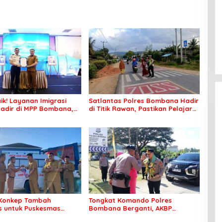
ik! Layanan Imigrasi
Satlantas Polres Bombana Hadir
adir di MPP Bombana,
di Titik Rawan, Pastikan Pelajar
k Perlu Lagi ke Kendari
Berangkat Sekolah dengan Aman
Konkep Tambah
Tongkat Komando Polres
 untuk Puskesmas
Bombana Berganti, AKBP
ko
Irwandhy Idrus Nahkodai