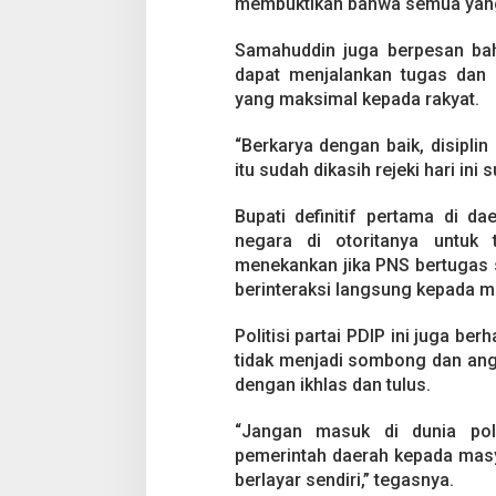
0
membuktikan bahwa semua yang ha
P
e
Samahuddin juga berpesan bah
r
dapat menjalankan tugas dan 
s
yang maksimal kepada rakyat.
e
n
,
“Berkarya dengan baik, disiplin
B
itu sudah dikasih rejeki hari ini
u
p
Bupati definitif pertama di 
a
negara di otoritanya untuk 
t
i
menekankan jika PNS bertugas 
:
berinteraksi langsung kepada m
T
e
Politisi partai PDIP ini juga b
r
tidak menjadi sombong dan ang
u
s
dengan ikhlas dan tulus.
K
e
“Jangan masuk di dunia poli
r
pemerintah daerah kepada masya
j
berlayar sendiri,” tegasnya.
a