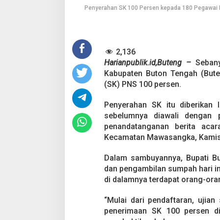
Penyerahan SK 100 Persen kepada 180 Pegawai Ne
e
n
g
F
o
2,136
r
m
Harianpublik.id,Buteng –
Seban
a
Kabupaten Buton Tengah (Bute
s
(SK) PNS 100 persen.
i
2
Penyerahan SK itu diberikan
0
2
sebelumnya diawali dengan p
0
penandatanganan berita aca
T
Kecamatan Mawasangka, Kamis 
e
r
Dalam sambuyannya, Bupati B
i
m
dan pengambilan sumpah hari in
a
di dalamnya terdapat orang-orang
S
K
“Mulai dari pendaftaran, ujia
1
penerimaan SK 100 persen di
0