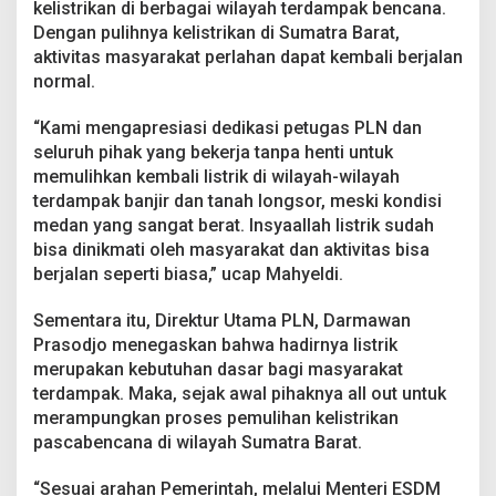
kelistrikan di berbagai wilayah terdampak bencana.
P
u
Dengan pulihnya kelistrikan di Sumatra Barat,
l
aktivitas masyarakat perlahan dapat kembali berjalan
i
normal.
h
P
“Kami mengapresiasi dedikasi petugas PLN dan
a
s
seluruh pihak yang bekerja tanpa henti untuk
c
memulihkan kembali listrik di wilayah-wilayah
a
terdampak banjir dan tanah longsor, meski kondisi
b
medan yang sangat berat. Insyaallah listrik sudah
e
n
bisa dinikmati oleh masyarakat dan aktivitas bisa
c
berjalan seperti biasa,” ucap Mahyeldi.
a
n
Sementara itu, Direktur Utama PLN, Darmawan
a
Prasodjo menegaskan bahwa hadirnya listrik
merupakan kebutuhan dasar bagi masyarakat
terdampak. Maka, sejak awal pihaknya all out untuk
merampungkan proses pemulihan kelistrikan
pascabencana di wilayah Sumatra Barat.
“Sesuai arahan Pemerintah, melalui Menteri ESDM