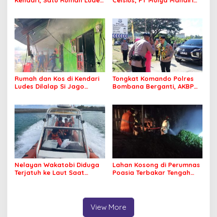
Kendari, Satu Rumah Ludes
Celsius, PT Mulya Mandiri
Terbakar
Travel Pastikan Seluruh
Jamaah Tetap Sehat dan
Nyaman Beribadah
Rumah dan Kos di Kendari
Tongkat Komando Polres
Ludes Dilalap Si Jago
Bombana Berganti, AKBP
Merah
Irwandhy Idrus Nahkodai
Kepolisian Bombana
Nelayan Wakatobi Diduga
Lahan Kosong di Perumnas
Terjatuh ke Laut Saat
Poasia Terbakar Tengah
Memancing
Malam
View More