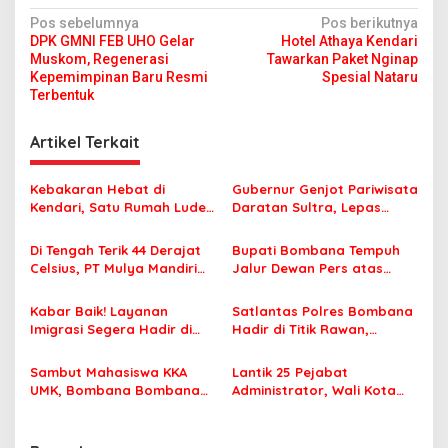
N
Pos sebelumnya
Pos berikutnya
DPK GMNI FEB UHO Gelar
Hotel Athaya Kendari
a
Muskom, Regenerasi
Tawarkan Paket Nginap
v
Kepemimpinan Baru Resmi
Spesial Nataru
Terbentuk
i
g
Artikel Terkait
a
s
Kebakaran Hebat di
Gubernur Genjot Pariwisata
Kendari, Satu Rumah Ludes
Daratan Sultra, Lepas
i
Terbakar
Famtrip Overland Jelajahi
p
Tiga Kabupaten Unggulan
Di Tengah Terik 44 Derajat
Bupati Bombana Tempuh
Celsius, PT Mulya Mandiri
Jalur Dewan Pers atas
o
Travel Pastikan Seluruh
Pemberitaan Dugaan
s
Jamaah Tetap Sehat dan
Korupsi Jembatan Cirauci II
Kabar Baik! Layanan
Satlantas Polres Bombana
Nyaman Beribadah
Imigrasi Segera Hadir di
Hadir di Titik Rawan,
MPP Bombana, Warga Tak
Pastikan Pelajar Berangkat
Perlu Lagi ke Kendari
Sekolah dengan Aman
Sambut Mahasiswa KKA
Lantik 25 Pejabat
UMK, Bombana Bombana
Administrator, Wali Kota
Minta Program Kerja Tepat
Tegaskan ASN Harus
Sasaran
Berintegritas dan
Profesional Layani