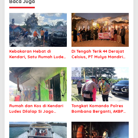
Baca Juga
Masyarakat
Kebakaran Hebat di
Di Tengah Terik 44 Derajat
Kendari, Satu Rumah Ludes
Celsius, PT Mulya Mandiri
Terbakar
Travel Pastikan Seluruh
Jamaah Tetap Sehat dan
Nyaman Beribadah
Rumah dan Kos di Kendari
Tongkat Komando Polres
Ludes Dilalap Si Jago
Bombana Berganti, AKBP
Merah
Irwandhy Idrus Nahkodai
Kepolisian Bombana