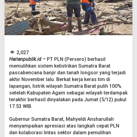
a
,
S
i
s
t
e
m
K
e
2,027
l
Harianpublik.id –
PT PLN (Persero) berhasil
i
memulihkan sistem kelistrikan Sumatra Barat
s
pascabencana banjir dan tanah longsor yang terjadi
t
r
akhir November lalu. Berkat kerja keras tim di
i
lapangan, listrik wilayah Sumatra Barat pulih 100%
k
setelah Kabupaten Agam sebagai wilayah terdampak
a
terakhir berhasil dinyalakan pada Jumat (5/12) pukul
n
17.53 WIB.
S
u
m
Gubernur Sumatra Barat, Mahyeldi Ansharullah
b
menyampaikan apresiasi atas langkah cepat PLN
a
dan kolaborasi lintas sektor dalam pemulihan
r