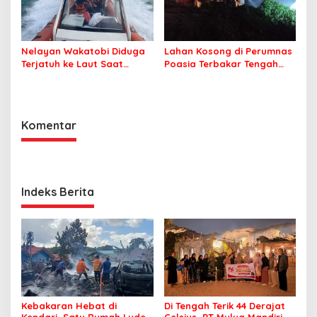
Nelayan Wakatobi Diduga
Lahan Kosong di Perumnas
Terjatuh ke Laut Saat
Poasia Terbakar Tengah
Memancing
Malam
Komentar
Indeks Berita
Kebakaran Hebat di
Di Tengah Terik 44 Derajat