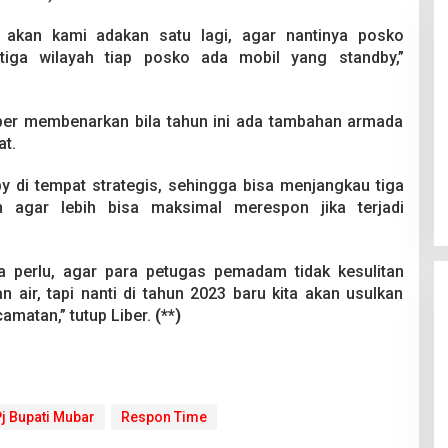
 akan kami adakan satu lagi, agar nantinya posko
iga wilayah tiap posko ada mobil yang standby,”
Liber membenarkan bila tahun ini ada tambahan armada
t.
Pesta Pernikahan Berakhir
Mencekam, Mahasiswa Ditikam
di tempat strategis, sehingga bisa menjangkau tiga
Badik Usai Cekcok saat Pesta
Di Kriminal
|
29 Juni 2026
Miras
an agar lebih bisa maksimal merespon jika terjadi
 perlu, agar para petugas pemadam tidak kesulitan
 air, tapi nanti di tahun 2023 baru kita akan usulkan
amatan,” tutup Liber.
(**)
j Bupati Mubar
Respon Time