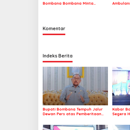
Bombana Bombana Minta
Ambulans
Program Kerja Tepat Sasaran
Roko-Ro
Komentar
Indeks Berita
Bupati Bombana Tempuh Jalur
Kabar Ba
Dewan Pers atas Pemberitaan
Segera H
Dugaan Korupsi Jembatan
Warga Ta
Cirauci II