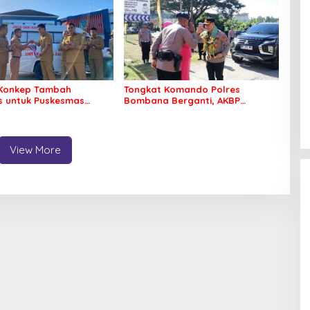
Konkep Tambah
Tongkat Komando Polres
 untuk Puskesmas
Bombana Berganti, AKBP
ko
Irwandhy Idrus Nahkodai
Kepolisian Bombana
View More