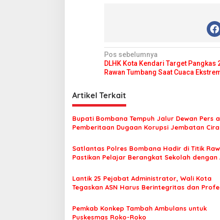
N
Pos sebelumnya
DLHK Kota Kendari Target Pangkas
a
Rawan Tumbang Saat Cuaca Ekstre
v
i
Artikel Terkait
g
Bupati Bombana Tempuh Jalur Dewan Pers a
a
Pemberitaan Dugaan Korupsi Jembatan Cirau
s
Satlantas Polres Bombana Hadir di Titik Raw
i
Pastikan Pelajar Berangkat Sekolah dengan
p
o
Lantik 25 Pejabat Administrator, Wali Kota
Tegaskan ASN Harus Berintegritas dan Profe
s
Layani Masyarakat
Pemkab Konkep Tambah Ambulans untuk
Puskesmas Roko-Roko