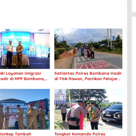
ik! Layanan Imigrasi
Satlantas Polres Bombana Hadir
adir di MPP Bombana,
di Titik Rawan, Pastikan Pelajar
k Perlu Lagi ke Kendari
Berangkat Sekolah dengan Aman
Konkep Tambah
Tongkat Komando Polres