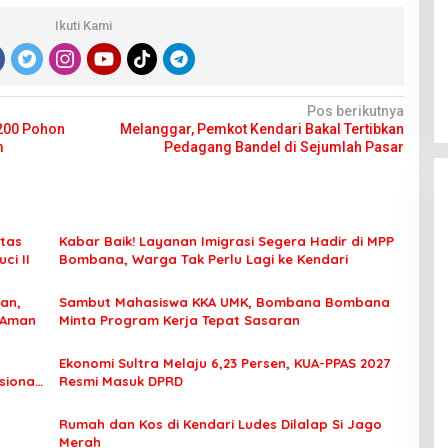
Ikuti Kami
Pos berikutnya
 200 Pohon
Melanggar, Pemkot Kendari Bakal Tertibkan
m
Pedagang Bandel di Sejumlah Pasar
tas
Kabar Baik! Layanan Imigrasi Segera Hadir di MPP
ci II
Bombana, Warga Tak Perlu Lagi ke Kendari
an,
Sambut Mahasiswa KKA UMK, Bombana Bombana
 Aman
Minta Program Kerja Tepat Sasaran
Ekonomi Sultra Melaju 6,23 Persen, KUA-PPAS 2027
sional
Resmi Masuk DPRD
Rumah dan Kos di Kendari Ludes Dilalap Si Jago
Merah