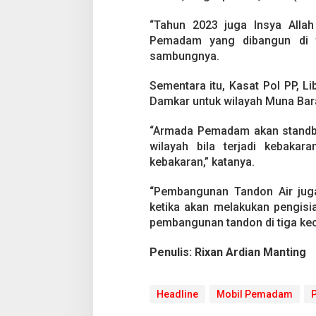
a
m
“Tahun 2023 juga Insya Allah
b
a
Pemadam yang dibangun di t
h
sambungnya.
S
a
Sementara itu, Kasat Pol PP, 
t
Damkar untuk wilayah Muna Bara
u
U
n
“Armada Pemadam akan standby 
i
wilayah bila terjadi kebakar
t
kebakaran,” katanya.
M
o
“Pembangunan Tandon Air juga
b
i
ketika akan melakukan pengisian
l
pembangunan tandon di tiga kec
P
e
Penulis: Rixan Ardian Manting
m
a
d
a
Headline
Mobil Pemadam
P
m