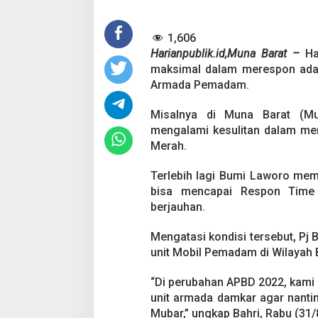
e
s
1,606
p
o
Harianpublik.id,Muna Barat –
Ha
n
maksimal dalam merespon adany
T
Armada Pemadam.
i
m
Misalnya di Muna Barat (M
e
,
mengalami kesulitan dalam men
P
Merah.
j
B
Terlebih lagi Bumi Laworo memil
u
bisa mencapai Respon Time 
p
a
berjauhan.
t
i
Mengatasi kondisi tersebut, Pj
M
unit Mobil Pemadam di Wilayah
u
b
a
“Di perubahan APBD 2022, kami
r
unit armada damkar agar nantin
T
Mubar,” ungkap Bahri, Rabu (31/