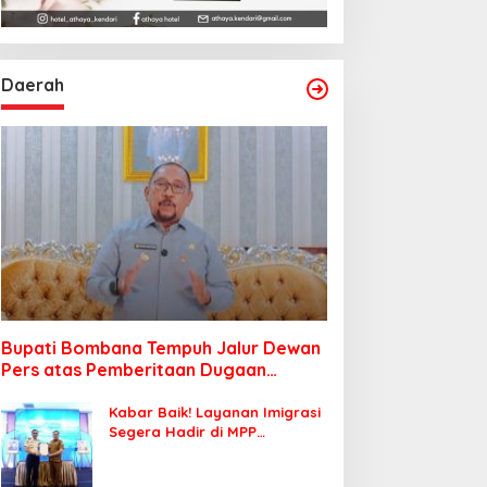
Daerah
Bupati Bombana Tempuh Jalur Dewan
Pers atas Pemberitaan Dugaan
Korupsi Jembatan Cirauci II
Kabar Baik! Layanan Imigrasi
Segera Hadir di MPP
Bombana, Warga Tak Perlu
Lagi ke Kendari