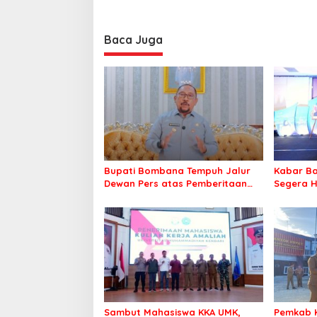
Baca Juga
Bupati Bombana Tempuh Jalur
Kabar Ba
Dewan Pers atas Pemberitaan
Segera H
Dugaan Korupsi Jembatan
Warga Ta
Cirauci II
Sambut Mahasiswa KKA UMK,
Pemkab 