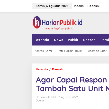
L
Kamis, 6 Agustus 2026
Indeks
Redaksi
e
w
a
tutup
t
i
k
e
k
Beranda
News
Publik
Daerah
Pem
o
n
t
Kontak Kami
Profil HarianPublik
Pedoman Siber
e
n
Beranda
/
Daerah
A
g
Agar Capai Respon 
a
r
Tambah Satu Unit
C
a
p
Harianpublik.id
31 Agustus 2022
a
Daerah
i
R