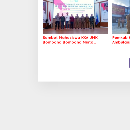
Sambut Mahasiswa KKA UMK,
Pemkab 
Bombana Bombana Minta
Ambulans
Program Kerja Tepat Sasaran
Roko-Ro