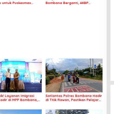
 untuk Puskesmas
Bombana Berganti, AKBP
ko
Irwandhy Idrus Nahkodai
Kepolisian Bombana
ik! Layanan Imigrasi
Satlantas Polres Bombana Hadir
adir di MPP Bombana,
di Titik Rawan, Pastikan Pelajar
k Perlu Lagi ke Kendari
Berangkat Sekolah dengan Aman