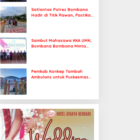
Satlantas Polres Bombana
Hadir di Titik Rawan, Pastikan
Pelajar Berangkat Sekolah
dengan Aman
Sambut Mahasiswa KKA UMK,
Bombana Bombana Minta
Program Kerja Tepat Sasaran
Pemkab Konkep Tambah
Ambulans untuk Puskesmas
Roko-Roko