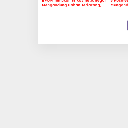
BPOM Temukan 18 Kosmetik Ilegal
5 Kosmet
Mengandung Bahan Terlarang,
Mengand
Ini Daftarnya
Ini Daft