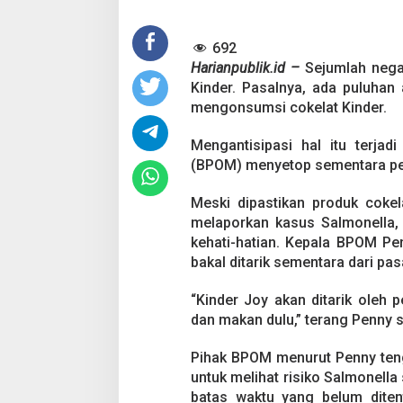
i
k
692
d
a
Harianpublik.id –
Sejumlah nega
r
Kinder. Pasalnya, ada puluhan
i
mengonsumsi cokelat Kinder.
P
a
Mengantisipasi hal itu terja
s
a
(BPOM) menyetop sementara pered
r
a
Meski dipastikan produk coke
n
melaporkan kasus Salmonella,
,
kehati-hatian. Kepala BPOM Pe
B
P
bakal ditarik sementara dari pas
O
M
“Kinder Joy akan ditarik oleh 
:
dan makan dulu,” terang Penny se
J
a
n
Pihak BPOM menurut Penny ten
g
untuk melihat risiko Salmonella
a
batas waktu yang belum diten