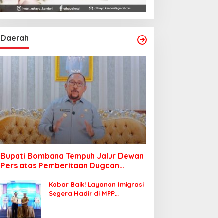
Daerah
Bupati Bombana Tempuh Jalur Dewan
Pers atas Pemberitaan Dugaan
Korupsi Jembatan Cirauci II
Kabar Baik! Layanan Imigrasi
Segera Hadir di MPP
Bombana, Warga Tak Perlu
Lagi ke Kendari