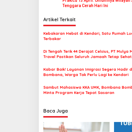
Prakicu 13 April: Umumnya Wilayah
y
a
Tenggara Cerah Hari Ini
v
i
Artikel Terkait
g
Kebakaran Hebat di Kendari, Satu Rumah Lu
a
Terbakar
s
Di Tengah Terik 44 Derajat Celsius, PT Mulya 
i
Travel Pastikan Seluruh Jamaah Tetap Seha
p
Nyaman Beribadah
o
Kabar Baik! Layanan Imigrasi Segera Hadir d
Bombana, Warga Tak Perlu Lagi ke Kendari
s
Sambut Mahasiswa KKA UMK, Bombana Bom
Minta Program Kerja Tepat Sasaran
Baca Juga