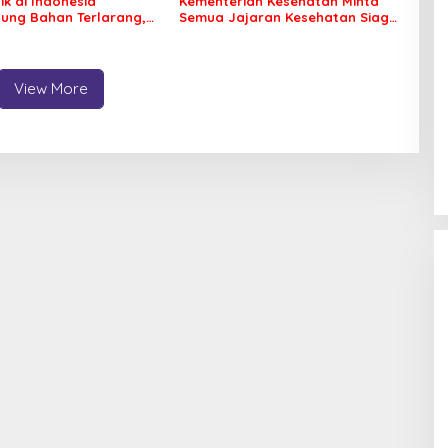
ik di Indonesia
Kementerian Kesehatan Minta
ung Bahan Terlarang,
Semua Jajaran Kesehatan Siaga
arnya
Pneumonia
View More