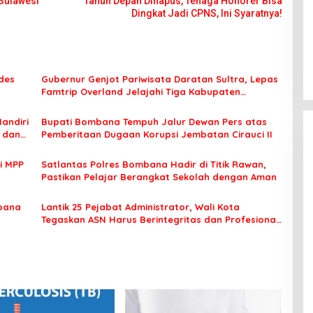
 Sulawesi
Tahun Depan Dihapus, Tenaga Honorer Bisa
Dingkat Jadi CPNS, Ini Syaratnya!
des
Gubernur Genjot Pariwisata Daratan Sultra, Lepas
Famtrip Overland Jelajahi Tiga Kabupaten
Unggulan
Mandiri
Bupati Bombana Tempuh Jalur Dewan Pers atas
t dan
Pemberitaan Dugaan Korupsi Jembatan Cirauci II
i MPP
Satlantas Polres Bombana Hadir di Titik Rawan,
Pastikan Pelajar Berangkat Sekolah dengan Aman
bana
Lantik 25 Pejabat Administrator, Wali Kota
Tegaskan ASN Harus Berintegritas dan Profesional
Layani Masyarakat