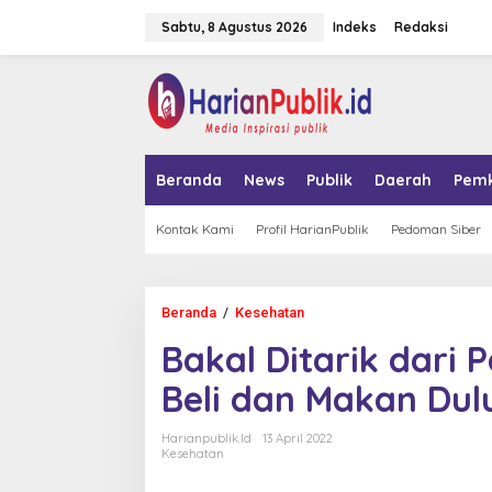
L
Sabtu, 8 Agustus 2026
Indeks
Redaksi
e
w
a
tutup
t
i
k
e
k
Beranda
News
Publik
Daerah
Pem
o
n
t
Kontak Kami
Profil HarianPublik
Pedoman Siber
e
n
Beranda
/
Kesehatan
B
a
Bakal Ditarik dari
k
a
Beli dan Makan Dul
l
D
i
Harianpublik.id
13 April 2022
t
Kesehatan
a
r