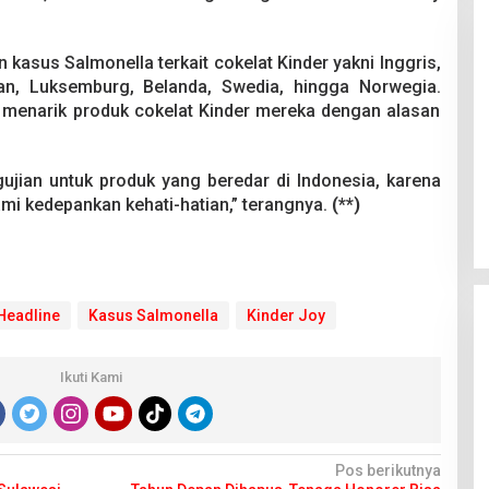
asus Salmonella terkait cokelat Kinder yakni Inggris,
rman, Luksemburg, Belanda, Swedia, hingga Norwegia.
t menarik produk cokelat Kinder mereka dengan alasan
Pesta Pernikahan Berakhir
ian untuk produk yang beredar di Indonesia, karena
Mencekam, Mahasiswa Ditikam
Badik Usai Cekcok saat Pesta
mi kedepankan kehati-hatian,” terangnya.
(**)
Di Kriminal
|
29 Juni 2026
Miras
Headline
Kasus Salmonella
Kinder Joy
Ikuti Kami
Pos berikutnya