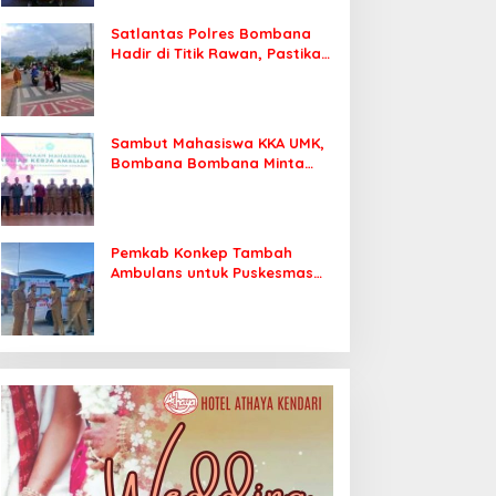
Satlantas Polres Bombana
Hadir di Titik Rawan, Pastikan
Pelajar Berangkat Sekolah
dengan Aman
Sambut Mahasiswa KKA UMK,
Bombana Bombana Minta
Program Kerja Tepat Sasaran
Pemkab Konkep Tambah
Ambulans untuk Puskesmas
Roko-Roko