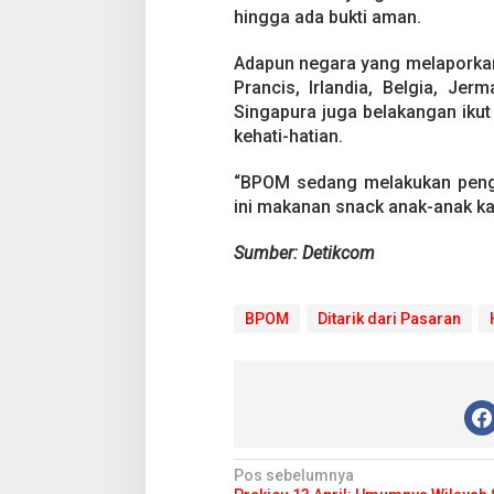
n
hingga ada bukti aman.
B
e
l
Adapun negara yang melaporkan k
i
Prancis, Irlandia, Belgia, Je
d
Singapura juga belakangan iku
a
kehati-hatian.
n
M
a
“BPOM sedang melakukan penguj
k
ini makanan snack anak-anak ka
a
n
Sumber: Detikcom
D
u
l
BPOM
u
Ditarik dari Pasaran
K
i
n
d
e
r
J
N
Pos sebelumnya
o