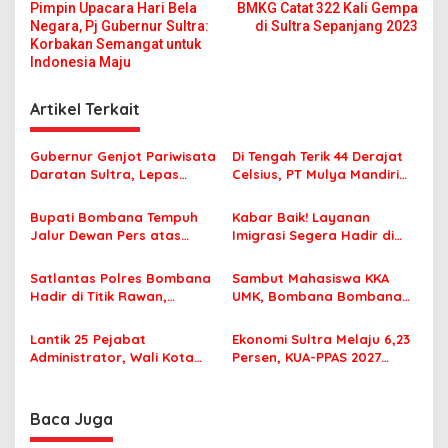
Pimpin Upacara Hari Bela
BMKG Catat 322 Kali Gempa
a
Negara, Pj Gubernur Sultra:
di Sultra Sepanjang 2023
v
Korbakan Semangat untuk
Indonesia Maju
i
g
Artikel Terkait
a
s
Gubernur Genjot Pariwisata
Di Tengah Terik 44 Derajat
Daratan Sultra, Lepas
Celsius, PT Mulya Mandiri
i
Famtrip Overland Jelajahi
Travel Pastikan Seluruh
p
Tiga Kabupaten Unggulan
Jamaah Tetap Sehat dan
Bupati Bombana Tempuh
Kabar Baik! Layanan
Nyaman Beribadah
Jalur Dewan Pers atas
Imigrasi Segera Hadir di
o
Pemberitaan Dugaan
MPP Bombana, Warga Tak
s
Korupsi Jembatan Cirauci II
Perlu Lagi ke Kendari
Satlantas Polres Bombana
Sambut Mahasiswa KKA
Hadir di Titik Rawan,
UMK, Bombana Bombana
Pastikan Pelajar Berangkat
Minta Program Kerja Tepat
Sekolah dengan Aman
Sasaran
Lantik 25 Pejabat
Ekonomi Sultra Melaju 6,23
Administrator, Wali Kota
Persen, KUA-PPAS 2027
Tegaskan ASN Harus
Resmi Masuk DPRD
Berintegritas dan
Profesional Layani
Baca Juga
Masyarakat