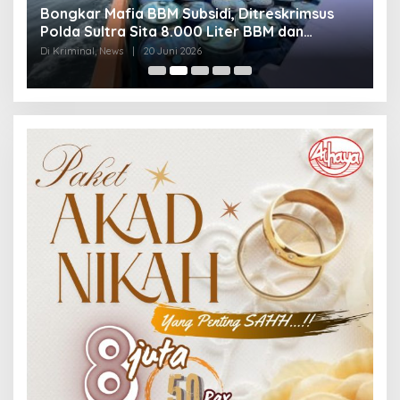
Bongkar Mafia BBM Subsidi, Ditreskrimsus
J
Polda Sultra Sita 8.000 Liter BBM dan
G
Ringkus 3 Tersangka
3
Di Kriminal, News
|
20 Juni 2026
Di