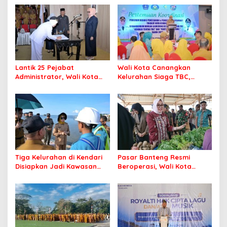
Lantik 25 Pejabat
Wali Kota Canangkan
Administrator, Wali Kota
Kelurahan Siaga TBC,
Tegaskan ASN Harus
Percepat Target Kendari
Berintegritas dan
Bebas Tuberkulosis
Profesional Layani
Masyarakat
Tiga Kelurahan di Kendari
Pasar Banteng Resmi
Disiapkan Jadi Kawasan
Beroperasi, Wali Kota
Pesisir Modern
Kendari Siapkan Pusat
Ekonomi Baru