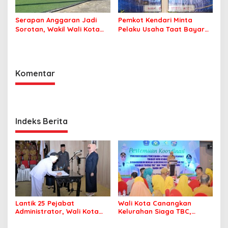
Serapan Anggaran Jadi
Pemkot Kendari Minta
Sorotan, Wakil Wali Kota
Pelaku Usaha Taat Bayar
Kendari Ajak ASN Bergerak
Royalti Musik
Jaga Kebersihan Kota
Komentar
Indeks Berita
Lantik 25 Pejabat
Wali Kota Canangkan
Administrator, Wali Kota
Kelurahan Siaga TBC,
Tegaskan ASN Harus
Percepat Target Kendari
Berintegritas dan
Bebas Tuberkulosis