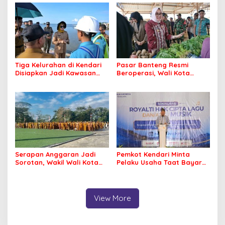
Profesional Layani
Masyarakat
Tiga Kelurahan di Kendari
Pasar Banteng Resmi
Disiapkan Jadi Kawasan
Beroperasi, Wali Kota
Pesisir Modern
Kendari Siapkan Pusat
Ekonomi Baru
Serapan Anggaran Jadi
Pemkot Kendari Minta
Sorotan, Wakil Wali Kota
Pelaku Usaha Taat Bayar
Kendari Ajak ASN Bergerak
Royalti Musik
Jaga Kebersihan Kota
View More