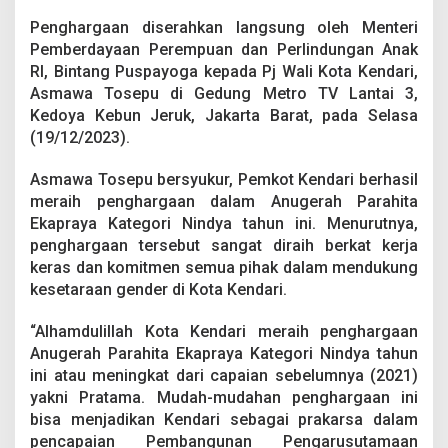
r
i
Penghargaan diserahkan langsung oleh Menteri
D
Pemberdayaan Perempuan dan Perlindungan Anak
i
RI, Bintang Puspayoga kepada Pj Wali Kota Kendari,
g
Asmawa Tosepu di Gedung Metro TV Lantai 3,
a
Kedoya Kebun Jeruk, Jakarta Barat, pada Selasa
n
j
(19/12/2023).
a
r
Asmawa Tosepu bersyukur, Pemkot Kendari berhasil
P
meraih penghargaan dalam Anugerah Parahita
e
Ekapraya Kategori Nindya tahun ini. Menurutnya,
n
g
penghargaan tersebut sangat diraih berkat kerja
h
keras dan komitmen semua pihak dalam mendukung
a
kesetaraan gender di Kota Kendari.
r
g
“Alhamdulillah Kota Kendari meraih penghargaan
a
a
Anugerah Parahita Ekapraya Kategori Nindya tahun
n
ini atau meningkat dari capaian sebelumnya (2021)
A
yakni Pratama. Mudah-mudahan penghargaan ini
P
bisa menjadikan Kendari sebagai prakarsa dalam
E
D
pencapaian Pembangunan Pengarusutamaan