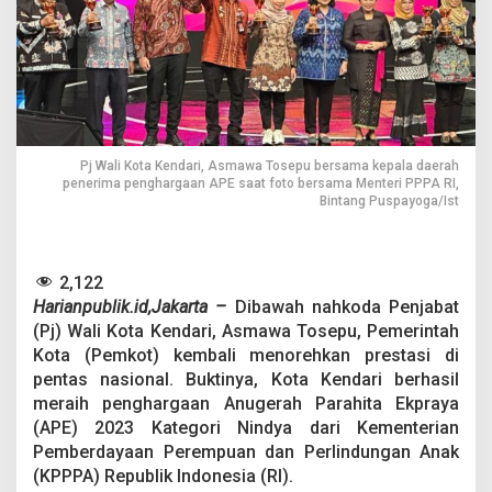
e
t
a
r
a
a
n
G
e
Pj Wali Kota Kendari, Asmawa Tosepu bersama kepala daerah
n
penerima penghargaan APE saat foto bersama Menteri PPPA RI,
Bintang Puspayoga/Ist
d
e
r
,
2,122
P
e
Harianpublik.id,Jakarta –
Dibawah nahkoda Penjabat
m
(Pj) Wali Kota Kendari, Asmawa Tosepu, Pemerintah
k
Kota (Pemkot) kembali menorehkan prestasi di
o
pentas nasional. Buktinya, Kota Kendari berhasil
t
K
meraih penghargaan Anugerah Parahita Ekpraya
e
(APE) 2023 Kategori Nindya dari Kementerian
n
Pemberdayaan Perempuan dan Perlindungan Anak
d
(KPPPA) Republik Indonesia (RI).
a