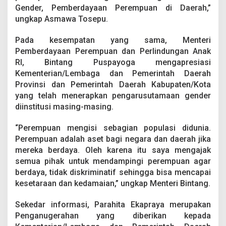
a
Gender, Pemberdayaan Perempuan di Daerah,”
r
ungkap Asmawa Tosepu.
i
K
Pada kesempatan yang sama, Menteri
P
P
Pemberdayaan Perempuan dan Perlindungan Anak
P
RI, Bintang Puspayoga mengapresiasi
A
Kementerian/Lembaga dan Pemerintah Daerah
R
Provinsi dan Pemerintah Daerah Kabupaten/Kota
I
yang telah menerapkan pengarusutamaan gender
diinstitusi masing-masing.
“Perempuan mengisi sebagian populasi didunia.
Perempuan adalah aset bagi negara dan daerah jika
mereka berdaya. Oleh karena itu saya mengajak
semua pihak untuk mendampingi perempuan agar
berdaya, tidak diskriminatif sehingga bisa mencapai
kesetaraan dan kedamaian,” ungkap Menteri Bintang.
Sekedar informasi, Parahita Ekapraya merupakan
Penganugerahan yang diberikan kepada