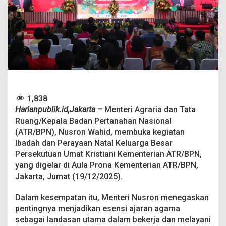
2
0
2
5
,
M
e
n
t
e
r
1,838
i
Harianpublik.id,Jakarta –
Menteri Agraria dan Tata
N
Ruang/Kepala Badan Pertanahan Nasional
u
s
(ATR/BPN), Nusron Wahid, membuka kegiatan
r
Ibadah dan Perayaan Natal Keluarga Besar
o
Persekutuan Umat Kristiani Kementerian ATR/BPN,
n
yang digelar di Aula Prona Kementerian ATR/BPN,
:
J
Jakarta, Jumat (19/12/2025).
a
d
Dalam kesempatan itu, Menteri Nusron menegaskan
i
pentingnya menjadikan esensi ajaran agama
k
sebagai landasan utama dalam bekerja dan melayani
a