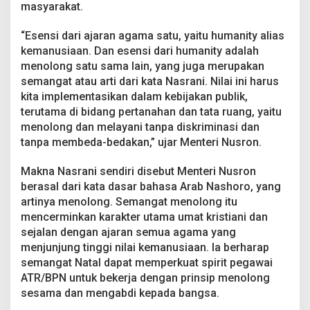
n
masyarakat.
E
s
“Esensi dari ajaran agama satu, yaitu humanity alias
e
kemanusiaan. Dan esensi dari humanity adalah
n
menolong satu sama lain, yang juga merupakan
s
i
semangat atau arti dari kata Nasrani. Nilai ini harus
A
kita implementasikan dalam kebijakan publik,
g
terutama di bidang pertanahan dan tata ruang, yaitu
a
menolong dan melayani tanpa diskriminasi dan
m
tanpa membeda-bedakan,” ujar Menteri Nusron.
a
s
e
Makna Nasrani sendiri disebut Menteri Nusron
b
berasal dari kata dasar bahasa Arab Nashoro, yang
a
artinya menolong. Semangat menolong itu
g
mencerminkan karakter utama umat kristiani dan
a
i
sejalan dengan ajaran semua agama yang
S
menjunjung tinggi nilai kemanusiaan. Ia berharap
p
semangat Natal dapat memperkuat spirit pegawai
i
ATR/BPN untuk bekerja dengan prinsip menolong
r
i
sesama dan mengabdi kepada bangsa.
t