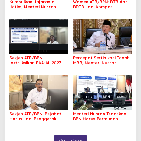
Kumpulkan Jajaran di
Wamen ATR/BPN: RTR dan
Jatim, Menteri Nusron
RDTR Jadi Kompas
Tegaskan Rakyat Harus
Pembangunan Bali
Jadi Prioritas
Sekjen ATR/BPN
Percepat Sertipikasi Tanah
Instruksikan RKA-KL 2027
MBR, Menteri Nusron
Berfokus pada
Pastikan Manfaat Program
Transformasi Layanan
Pemerintah Dirasakan Utuh
Pertanahan
Sekjen ATR/BPN: Pejabat
Menteri Nusron Tegaskan
Harus Jadi Penggerak
BPN Harus Permudah
Organisasi yang
Layanan, Kepentingan
Berdampak bagi
Masyarakat Jadi Prioritas
Masyarakat