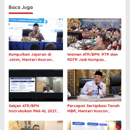
Profesional Layani
Baca Juga
Masyarakat
Kumpulkan Jajaran di
Wamen ATR/BPN: RTR dan
Jatim, Menteri Nusron
RDTR Jadi Kompas
Tegaskan Rakyat Harus
Pembangunan Bali
Jadi Prioritas
Sekjen ATR/BPN
Percepat Sertipikasi Tanah
Instruksikan RKA-KL 2027
MBR, Menteri Nusron
Berfokus pada
Pastikan Manfaat Program
Transformasi Layanan
Pemerintah Dirasakan Utuh
Pertanahan