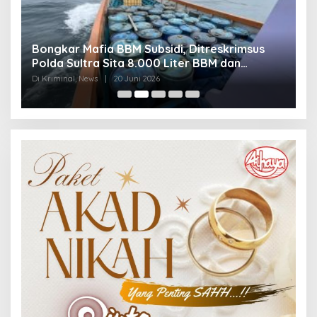
Bongkar Mafia BBM Subsidi, Ditreskrimsus
J
Polda Sultra Sita 8.000 Liter BBM dan
G
Ringkus 3 Tersangka
3
Di Kriminal, News
|
20 Juni 2026
Di