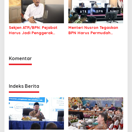
Sekjen ATR/BPN: Pejabat
Menteri Nusron Tegaskan
Harus Jadi Penggerak
BPN Harus Permudah
Organisasi yang
Layanan, Kepentingan
Berdampak bagi
Masyarakat Jadi Prioritas
Masyarakat
Komentar
Indeks Berita