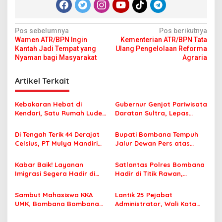
N
Pos sebelumnya
Pos berikutnya
Wamen ATR/BPN Ingin
Kementerian ATR/BPN Tata
a
Kantah Jadi Tempat yang
Ulang Pengelolaan Reforma
v
Nyaman bagi Masyarakat
Agraria
i
Artikel Terkait
g
a
Kebakaran Hebat di
Gubernur Genjot Pariwisata
s
Kendari, Satu Rumah Ludes
Daratan Sultra, Lepas
Terbakar
Famtrip Overland Jelajahi
i
Tiga Kabupaten Unggulan
Di Tengah Terik 44 Derajat
Bupati Bombana Tempuh
p
Celsius, PT Mulya Mandiri
Jalur Dewan Pers atas
Travel Pastikan Seluruh
Pemberitaan Dugaan
o
Jamaah Tetap Sehat dan
Korupsi Jembatan Cirauci II
Kabar Baik! Layanan
Satlantas Polres Bombana
s
Nyaman Beribadah
Imigrasi Segera Hadir di
Hadir di Titik Rawan,
MPP Bombana, Warga Tak
Pastikan Pelajar Berangkat
Perlu Lagi ke Kendari
Sekolah dengan Aman
Sambut Mahasiswa KKA
Lantik 25 Pejabat
UMK, Bombana Bombana
Administrator, Wali Kota
Minta Program Kerja Tepat
Tegaskan ASN Harus
Sasaran
Berintegritas dan