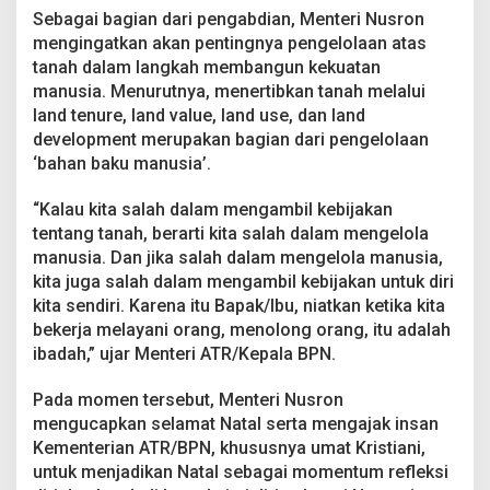
B
Sebagai bagian dari pengabdian, Menteri Nusron
e
mengingatkan akan pentingnya pengelolaan atas
k
tanah dalam langkah membangun kekuatan
e
r
manusia. Menurutnya, menertibkan tanah melalui
j
land tenure, land value, land use, dan land
a
development merupakan bagian dari pengelolaan
‘bahan baku manusia’.
“Kalau kita salah dalam mengambil kebijakan
tentang tanah, berarti kita salah dalam mengelola
manusia. Dan jika salah dalam mengelola manusia,
kita juga salah dalam mengambil kebijakan untuk diri
kita sendiri. Karena itu Bapak/Ibu, niatkan ketika kita
bekerja melayani orang, menolong orang, itu adalah
ibadah,” ujar Menteri ATR/Kepala BPN.
Pada momen tersebut, Menteri Nusron
mengucapkan selamat Natal serta mengajak insan
Kementerian ATR/BPN, khususnya umat Kristiani,
untuk menjadikan Natal sebagai momentum refleksi