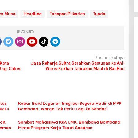
es Muna
Headline
Tahapan Pilkades
Tunda
Ikuti Kami
Pos berikutnya
 Kota
Jasa Raharja Sultra Serahkan Santunan ke Ahli
Bagi Calon
Waris Korban Tabrakan Maut di BauBau
tas
Kabar Baik! Layanan Imigrasi Segera Hadir di MPP
ci II
Bombana, Warga Tak Perlu Lagi ke Kendari
an,
Sambut Mahasiswa KKA UMK, Bombana Bombana
 Aman
Minta Program Kerja Tepat Sasaran