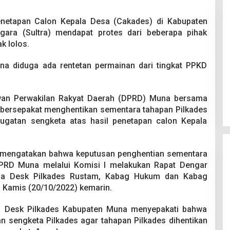
enetapan Calon Kepala Desa (Cakades) di Kabupaten
gara (Sultra) mendapat protes dari beberapa pihak
k lolos.
na diduga ada rentetan permainan dari tingkat PPKD
 Berakhir
Bongkar Mafia BBM Subsidi,
iswa Ditikam
Ditreskrimsus Polda Sultra Sita
k saat Pesta
8.000 Liter BBM dan Ringkus 3
026
Di Kriminal, News
|
20 Juni 2026
Dewan Perwakilan Rakyat Daerah (DPRD) Muna bersama
Tersangka
bersepakat menghentikan sementara tahapan Pilkades
gatan sengketa atas hasil penetapan calon Kepala
r mengatakan bahwa keputusan penghentian sementara
 DPRD Muna melalui Komisi I melakukan Rapat Dengar
ua Desk Pilkades Rustam, Kabag Hukum dan Kabag
 Kamis (20/10/2022) kemarin.
 Desk Pilkades Kabupaten Muna menyepakati bahwa
n sengketa Pilkades agar tahapan Pilkades dihentikan