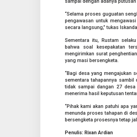
sampai dengan adanya putusan 
a
“Selama proses guguatan sengk
pengawasan untuk mengawasi s
secara langsung,” tukas Iskanda
Sementara itu, Rustam selak
bahwa soal kesepakatan ter
mengirimkan surat penghentia
yang masi bersengketa.
“Bagi desa yang mengajukan se
sementara tahapannya sambil d
tidak sampai dangan 27 desa
menerima hasil keputusan tenta
“Pihak kami akan patuhi apa y
menunda proses tahapan di des
bersengketa prosesnya tetap ja
Penulis: Rixan Ardian