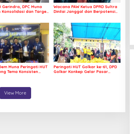
8 Gerindra, DPC Muna
Wacana PAW Ketua DPRD Sultra
 Konsolidasi dan Target
Dinilai Janggal dan Berpotensi
ilkada
Memicu ‘Gempa Politik’
em Muna Peringati HUT
Peringati HUT Golkar ke-61, DPD
sung Tema Konsisten
Golkar Konkep Gelar Pasar
 Arus Perubahan
Murah
View More