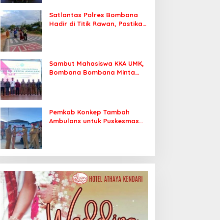
Satlantas Polres Bombana
Hadir di Titik Rawan, Pastikan
Pelajar Berangkat Sekolah
dengan Aman
Sambut Mahasiswa KKA UMK,
Bombana Bombana Minta
Program Kerja Tepat Sasaran
Pemkab Konkep Tambah
Ambulans untuk Puskesmas
Roko-Roko