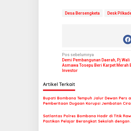
Desa Bersengketa
Desk Pilkad
N
Pos sebelumnya
Demi Pembangunan Daerah, Pj Wali
a
Asmawa Tosepu Beri Karpet Merah 
v
Investor
i
Artikel Terkait
g
a
Bupati Bombana Tempuh Jalur Dewan Pers a
s
Pemberitaan Dugaan Korupsi Jembatan Cirau
i
Satlantas Polres Bombana Hadir di Titik Raw
p
Pastikan Pelajar Berangkat Sekolah dengan
o