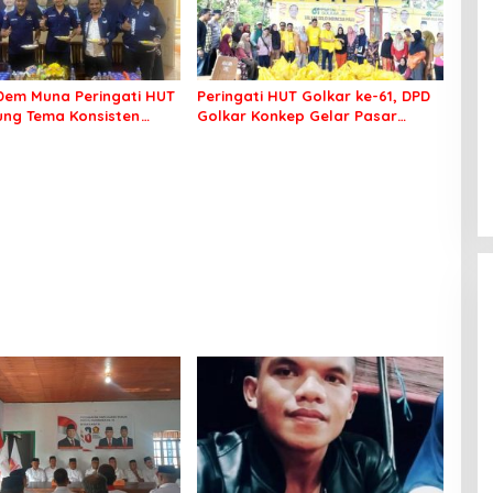
em Muna Peringati HUT
Peringati HUT Golkar ke-61, DPD
sung Tema Konsisten
Golkar Konkep Gelar Pasar
 Arus Perubahan
Murah