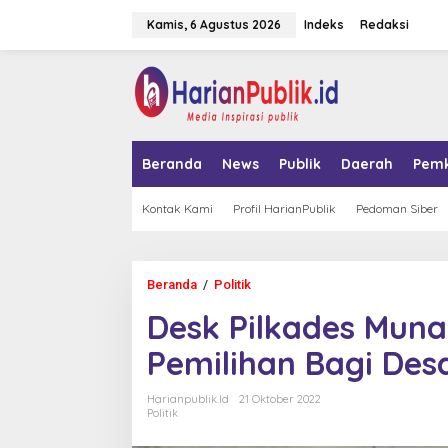
L
Kamis, 6 Agustus 2026
Indeks
Redaksi
e
w
a
tutup
t
i
k
e
k
Beranda
News
Publik
Daerah
Pem
o
n
t
Kontak Kami
Profil HarianPublik
Pedoman Siber
e
n
Beranda
/
Politik
D
e
Desk Pilkades Mun
s
k
Pemilihan Bagi Des
P
i
l
Harianpublik.id
21 Oktober 2022
k
Politik
a
d