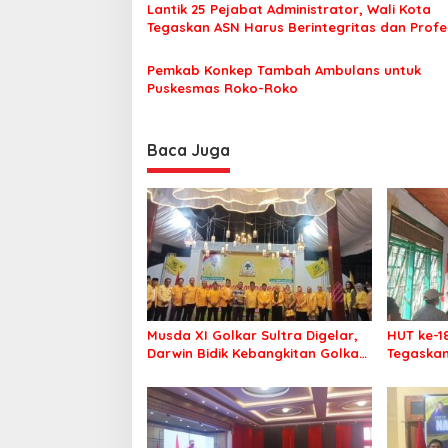
Lantik 25 Pejabat Administrator, Wali Kota
s
Tegaskan ASN Harus Berintegritas dan Profe
Layani Masyarakat
Pemkab Konkep Tambah Ambulans untuk
Puskesmas Roko-Roko
Baca Juga
Musda XI Golkar Sultra Digelar,
HUT ke-1
Darwin Bidik Kebangkitan Golkar
Tegaskan
di Muna dan Mubar
Menang P