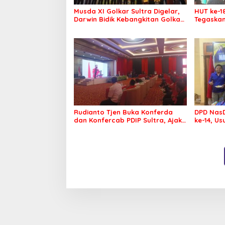
Musda XI Golkar Sultra Digelar,
HUT ke-1
Darwin Bidik Kebangkitan Golkar
Tegaskan
di Muna dan Mubar
Menang P
Rudianto Tjen Buka Konferda
DPD NasD
dan Konfercab PDIP Sultra, Ajak
ke-14, U
Kader Tingkatkan Soliditas
Membawa