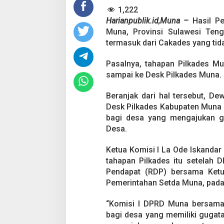
h
1,222
a
n
Harianpublik.id,Muna –
Hasil P
B
Muna, Provinsi Sulawesi Teng
a
termasuk dari Cakades yang tida
g
i
Pasalnya, tahapan Pilkades Mu
D
Pesta Pernikahan
e
sampai ke Desk Pilkades Muna.
s
Mencekam, Mahas
a
Badik Usai Cekco
Di Kriminal
|
29 Juni 2
Beranjak dari hal tersebut, 
y
Miras
Desk Pilkades Kabupaten Muna 
a
bagi desa yang mengajukan gu
n
g
Desa.
B
e
Ketua Komisi I La Ode Iskanda
r
tahapan Pilkades itu setelah
s
Pendapat (RDP) bersama Ket
e
n
Pemerintahan Setda Muna, pada
g
k
“Komisi I DPRD Muna bersama
e
bagi desa yang memiliki gugata
t