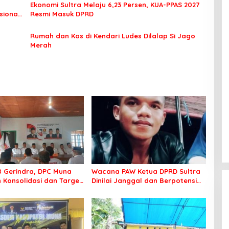
Ekonomi Sultra Melaju 6,23 Persen, KUA-PPAS 2027
sional
Resmi Masuk DPRD
Rumah dan Kos di Kendari Ludes Dilalap Si Jago
Merah
8 Gerindra, DPC Muna
Wacana PAW Ketua DPRD Sultra
 Konsolidasi dan Target
Dinilai Janggal dan Berpotensi
ilkada
Memicu ‘Gempa Politik’