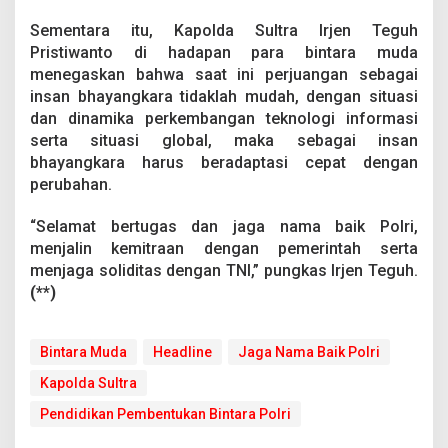
N
a
Sementara itu, Kapolda Sultra Irjen Teguh
m
Pristiwanto di hadapan para bintara muda
a
menegaskan bahwa saat ini perjuangan sebagai
B
insan bhayangkara tidaklah mudah, dengan situasi
a
i
dan dinamika perkembangan teknologi informasi
k
serta situasi global, maka sebagai insan
P
bhayangkara harus beradaptasi cepat dengan
o
perubahan.
l
r
i
“Selamat bertugas dan jaga nama baik Polri,
menjalin kemitraan dengan pemerintah serta
menjaga soliditas dengan TNI,” pungkas Irjen Teguh.
(**)
Bintara Muda
Headline
Jaga Nama Baik Polri
Kapolda Sultra
Pendidikan Pembentukan Bintara Polri