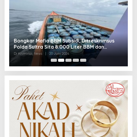
Bongkar Mafia BBM Subsidi, Ditreskrimsus
J
Polda Sultra Sita 8.000 Liter BBM dan
G
Ringkus 3 Tersangka
3
Di Kriminal, News
|
20 Juni 2026
Di