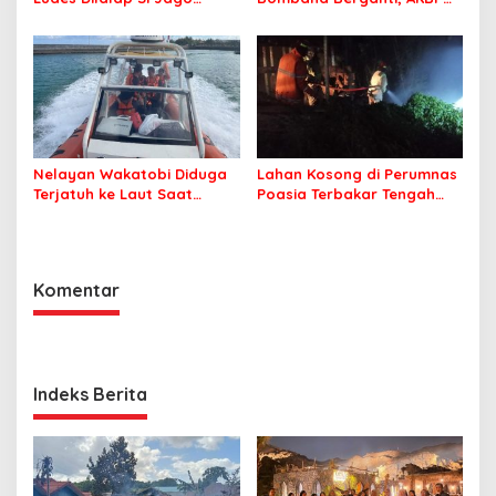
Merah
Irwandhy Idrus Nahkodai
Kepolisian Bombana
Nelayan Wakatobi Diduga
Lahan Kosong di Perumnas
Terjatuh ke Laut Saat
Poasia Terbakar Tengah
Memancing
Malam
Komentar
Indeks Berita