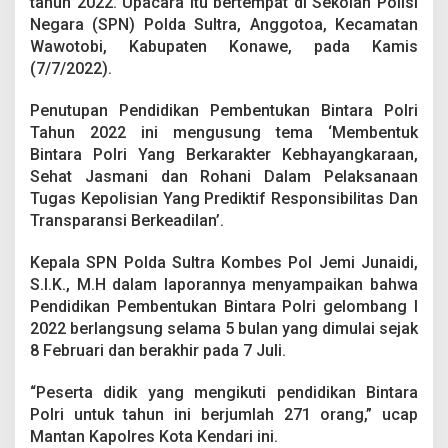
tahun 2022. Upacara itu bertempat di Sekolah Polisi
r
Negara (SPN) Polda Sultra, Anggotoa, Kecamatan
a
M
Wawotobi, Kabupaten Konawe, pada Kamis
u
(7/7/2022).
d
a
Penutupan Pendidikan Pembentukan Bintara Polri
,
Tahun 2022 ini mengusung tema ‘Membentuk
K
a
Bintara Polri Yang Berkarakter Kebhayangkaraan,
p
Sehat Jasmani dan Rohani Dalam Pelaksanaan
o
Tugas Kepolisian Yang Prediktif Responsibilitas Dan
l
Transparansi Berkeadilan’.
d
a
S
Kepala SPN Polda Sultra Kombes Pol Jemi Junaidi,
u
S.I.K., M.H dalam laporannya menyampaikan bahwa
l
Pendidikan Pembentukan Bintara Polri gelombang I
t
2022 berlangsung selama 5 bulan yang dimulai sejak
r
a
8 Februari dan berakhir pada 7 Juli.
:
J
“Peserta didik yang mengikuti pendidikan Bintara
a
Polri untuk tahun ini berjumlah 271 orang,” ucap
g
Mantan Kapolres Kota Kendari ini.
a