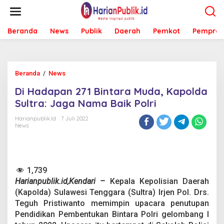
L
e
w
Beranda
News
Publik
Daerah
Pemkot
Pemprov
a
t
i
k
e
Beranda
/
News
D
k
i
o
Di Hadapan 271 Bintara Muda, Kapolda
H
n
a
Sultra: Jaga Nama Baik Polri
t
d
e
a
Harianpublik.id
7 Juli 2022
n
News
p
a
n
2
7
1,739
1
Harianpublik.id,Kendari –
Kepala Kepolisian Daerah
B
i
(Kapolda) Sulawesi Tenggara (Sultra) Irjen Pol. Drs.
n
Teguh Pristiwanto memimpin upacara penutupan
t
Pendidikan Pembentukan Bintara Polri gelombang I
a