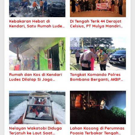
Kebakaran Hebat di
Di Tengah Terik 44 Derajat
Kendari, Satu Rumah Ludes
Celsius, PT Mulya Mandiri
Terbakar
Travel Pastikan Seluruh
Jamaah Tetap Sehat dan
Nyaman Beribadah
Rumah dan Kos di Kendari
Tongkat Komando Polres
Ludes Dilalap Si Jago
Bombana Berganti, AKBP
Merah
Irwandhy Idrus Nahkodai
Kepolisian Bombana
Nelayan Wakatobi Diduga
Lahan Kosong di Perumnas
Terjatuh ke Laut Saat
Poasia Terbakar Tengah