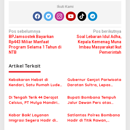
Ikuti Kami
N
Pos sebelumnya
Pos berikutnya
BPJamsostek Bayarkan
Soal Lebaran Idul Adha,
a
Rp443 Miliar Manfaat
Kepala Kemenag Muna
v
Program Selama 1 Tahun di
Imbau Masyarakat Ikut
NTB
Pemerintah
i
g
Artikel Terkait
a
s
Kebakaran Hebat di
Gubernur Genjot Pariwisata
Kendari, Satu Rumah Ludes
Daratan Sultra, Lepas
i
Terbakar
Famtrip Overland Jelajahi
p
Tiga Kabupaten Unggulan
Di Tengah Terik 44 Derajat
Bupati Bombana Tempuh
Celsius, PT Mulya Mandiri
Jalur Dewan Pers atas
o
Travel Pastikan Seluruh
Pemberitaan Dugaan
s
Jamaah Tetap Sehat dan
Korupsi Jembatan Cirauci II
Kabar Baik! Layanan
Satlantas Polres Bombana
Nyaman Beribadah
Imigrasi Segera Hadir di
Hadir di Titik Rawan,
MPP Bombana, Warga Tak
Pastikan Pelajar Berangkat