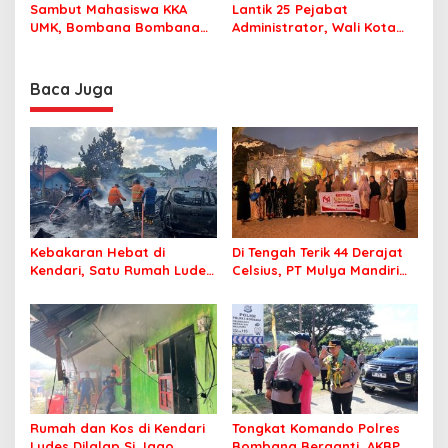
Perlu Lagi ke Kendari
Sekolah dengan Aman
Sambut Mahasiswa KKA
Lantik 25 Pejabat
UMK, Bombana Bombana
Administrator, Wali Kota
Minta Program Kerja Tepat
Tegaskan ASN Harus
Sasaran
Berintegritas dan
Profesional Layani
Baca Juga
Masyarakat
Kebakaran Hebat di
Di Tengah Terik 44 Derajat
Kendari, Satu Rumah Ludes
Celsius, PT Mulya Mandiri
Terbakar
Travel Pastikan Seluruh
Jamaah Tetap Sehat dan
Nyaman Beribadah
Rumah dan Kos di Kendari
Tongkat Komando Polres
Ludes Dilalap Si Jago
Bombana Berganti, AKBP