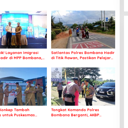
ik! Layanan Imigrasi
Satlantas Polres Bombana Hadir
adir di MPP Bombana,
di Titik Rawan, Pastikan Pelajar
k Perlu Lagi ke Kendari
Berangkat Sekolah dengan Aman
Konkep Tambah
Tongkat Komando Polres
 untuk Puskesmas
Bombana Berganti, AKBP
ko
Irwandhy Idrus Nahkodai
Kepolisian Bombana