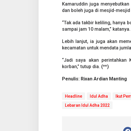
u
Kamaruddin juga menyebutkan s
n
dan boleh juga di mesjid-mesjid
a
I
m
“Tak ada takbir keliling, hanya 
b
sampai jam 10 malam,” katanya.
a
u
Lebih lanjut, ia juga akan me
M
kecamatan untuk mendata jumla
a
s
y
“Jadi saya akan perintahkan
a
korban,” tutup dia.
(**)
r
a
Penulis: Rixan Ardian Manting
k
a
t
I
Headline
Idul Adha
Ikut Pe
k
Lebaran Idul Adha 2022
u
t
P
e
m