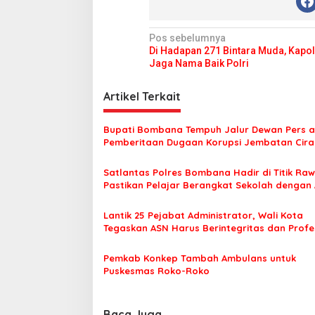
e
r
i
N
Pos sebelumnya
n
Di Hadapan 271 Bintara Muda, Kapol
t
a
Jaga Nama Baik Polri
a
v
h
i
Artikel Terkait
g
Bupati Bombana Tempuh Jalur Dewan Pers a
a
Pemberitaan Dugaan Korupsi Jembatan Cirau
s
Satlantas Polres Bombana Hadir di Titik Raw
i
Pastikan Pelajar Berangkat Sekolah dengan
p
o
Lantik 25 Pejabat Administrator, Wali Kota
Tegaskan ASN Harus Berintegritas dan Profe
s
Layani Masyarakat
Pemkab Konkep Tambah Ambulans untuk
Puskesmas Roko-Roko
Baca Juga