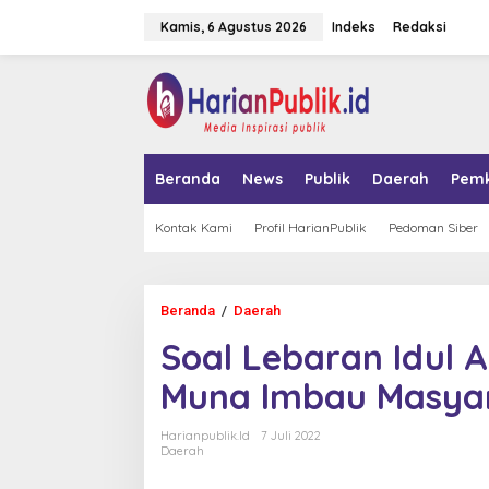
L
Kamis, 6 Agustus 2026
Indeks
Redaksi
e
w
a
tutup
t
i
k
e
k
Beranda
News
Publik
Daerah
Pem
o
n
t
Kontak Kami
Profil HarianPublik
Pedoman Siber
e
n
Beranda
/
Daerah
S
o
Soal Lebaran Idul 
a
l
Muna Imbau Masyar
L
e
b
Harianpublik.id
7 Juli 2022
a
Daerah
r
a