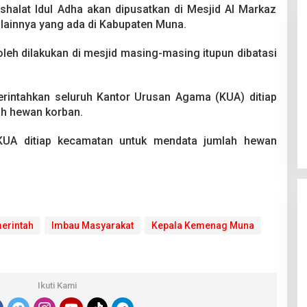
halat Idul Adha akan dipusatkan di Mesjid Al Markaz
 lainnya yang ada di Kabupaten Muna.
boleh dilakukan di mesjid masing-masing itupun dibatasi
merintahkan seluruh Kantor Urusan Agama (KUA) ditiap
Pesta Pernikahan Berakhir
h hewan korban.
Mencekam, Mahasiswa Ditikam
Badik Usai Cekcok saat Pesta
Di Kriminal
|
29 Juni 2026
 KUA ditiap kecamatan untuk mendata jumlah hewan
Miras
merintah
Imbau Masyarakat
Kepala Kemenag Muna
Ikuti Kami