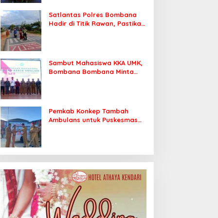
Satlantas Polres Bombana
Hadir di Titik Rawan, Pastikan
Pelajar Berangkat Sekolah
dengan Aman
Sambut Mahasiswa KKA UMK,
Bombana Bombana Minta
Program Kerja Tepat Sasaran
Pemkab Konkep Tambah
Ambulans untuk Puskesmas
Roko-Roko