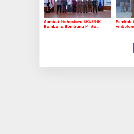
Sambut Mahasiswa KKA UMK,
Pemkab 
Bombana Bombana Minta
Ambulans
Program Kerja Tepat Sasaran
Roko-Ro