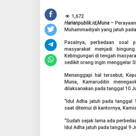
n
I
1,672
d
u
Harianpublik.id,Muna –
Perayaan 
l
Muhammadiyah yang jatuh pada 9
A
d
Pasalnya, perbedaan soal 
h
masyarakat menjadi bingung
a
,
Kebingungan di tengah masyaraka
K
sedikit orang ingin menggelar Sh
e
p
Menanggapi hal tersebut, Ke
a
Muna, Kamaruddin menegask
l
a
dilaksanakan pada tanggal 10 Ju
K
e
“Idul Adha jatuh pada tanggal 1
m
saat ditemui di kantornya, Kamis
e
n
a
“Sudah sejak lama ada perbedaan
g
Idul Adha jatuh pada tanggal 9 J
M