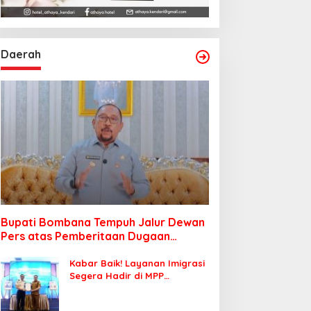
Daerah
Bupati Bombana Tempuh Jalur Dewan
Pers atas Pemberitaan Dugaan
Korupsi Jembatan Cirauci II
Kabar Baik! Layanan Imigrasi
Segera Hadir di MPP
Bombana, Warga Tak Perlu
Lagi ke Kendari