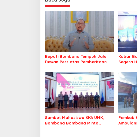
Bupati Bombana Tempuh Jalur
Kabar Ba
Dewan Pers atas Pemberitaan
Segera H
Dugaan Korupsi Jembatan
Warga Ta
Cirauci II
Sambut Mahasiswa KKA UMK,
Pemkab 
Bombana Bombana Minta
Ambulans
Program Kerja Tepat Sasaran
Roko-Ro