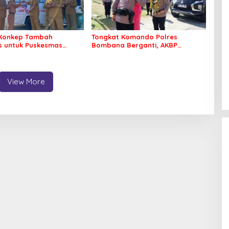
Konkep Tambah
Tongkat Komando Polres
 untuk Puskesmas
Bombana Berganti, AKBP
ko
Irwandhy Idrus Nahkodai
Kepolisian Bombana
View More