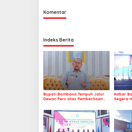
Komentar
Indeks Berita
Bupati Bombana Tempuh Jalur
Kabar Ba
Dewan Pers atas Pemberitaan
Segera H
Dugaan Korupsi Jembatan
Warga Ta
Cirauci II