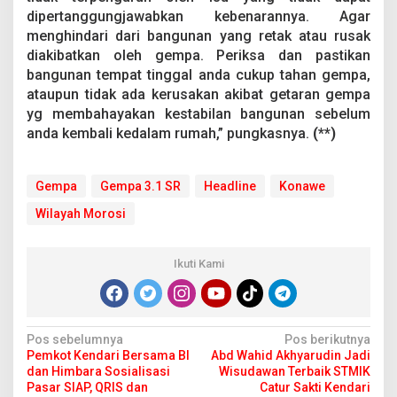
dipertanggungjawabkan kebenarannya. Agar
menghindari dari bangunan yang retak atau rusak
diakibatkan oleh gempa. Periksa dan pastikan
bangunan tempat tinggal anda cukup tahan gempa,
ataupun tidak ada kerusakan akibat getaran gempa
yg membahayakan kestabilan bangunan sebelum
anda kembali kedalam rumah,” pungkasnya.
(**)
Gempa
Gempa 3.1 SR
Headline
Konawe
Wilayah Morosi
Ikuti Kami
N
Pos sebelumnya
Pos berikutnya
Pemkot Kendari Bersama BI
Abd Wahid Akhyarudin Jadi
a
dan Himbara Sosialisasi
Wisudawan Terbaik STMIK
v
Pasar SIAP, QRIS dan
Catur Sakti Kendari