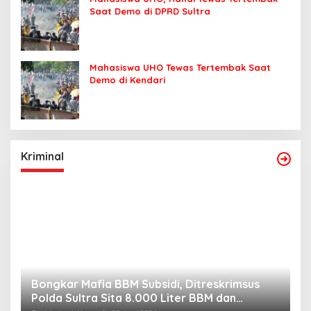
Saat Demo di DPRD Sultra
Mahasiswa UHO Tewas Tertembak Saat
Demo di Kendari
Kriminal
Bongkar Mafia BBM Subsidi, Ditreskrimsus
J
Polda Sultra Sita 8.000 Liter BBM dan
G