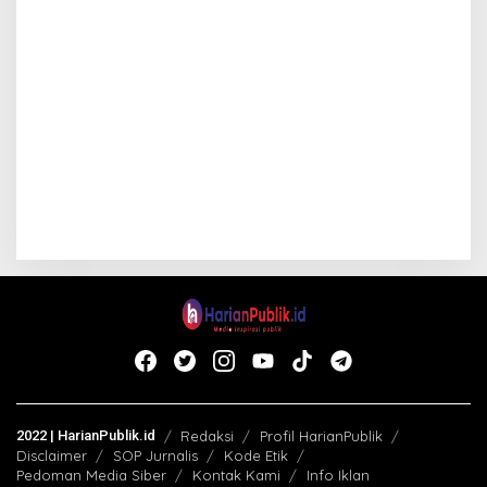
2022 | HarianPublik.id
Redaksi
Profil HarianPublik
Disclaimer
SOP Jurnalis
Kode Etik
Pedoman Media Siber
Kontak Kami
Info Iklan