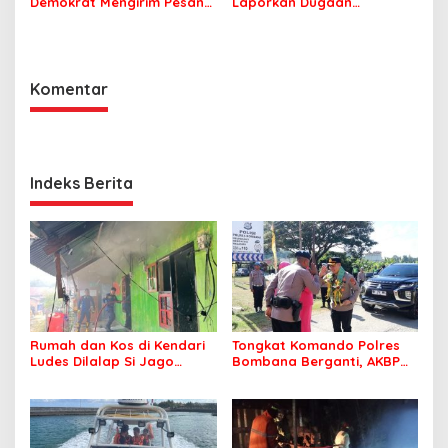
Demokrat Mengirim Pesan
Laporkan Dugaan
Tentang Kepedulian
Cyberbullying ke Polres
Lingkungan
Bombana, Soroti Proses
Penanganan Aduan
Komentar
Indeks Berita
Rumah dan Kos di Kendari
Tongkat Komando Polres
Ludes Dilalap Si Jago
Bombana Berganti, AKBP
Merah
Irwandhy Idrus Nahkodai
Kepolisian Bombana