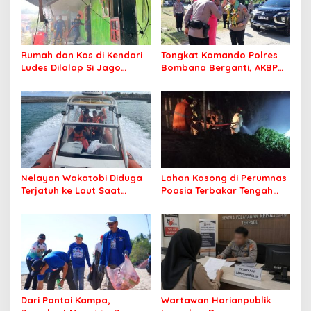
Rumah dan Kos di Kendari
Tongkat Komando Polres
Ludes Dilalap Si Jago
Bombana Berganti, AKBP
Merah
Irwandhy Idrus Nahkodai
Kepolisian Bombana
Nelayan Wakatobi Diduga
Lahan Kosong di Perumnas
Terjatuh ke Laut Saat
Poasia Terbakar Tengah
Memancing
Malam
Dari Pantai Kampa,
Wartawan Harianpublik