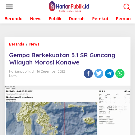
L
e
w
Beranda
News
Publik
Daerah
Pemkot
Pemprov
a
t
i
k
e
Beranda
/
News
G
k
e
o
Gempa Berkekuatan 3.1 SR Guncang
m
n
p
Wilayah Morosi Konawe
t
a
e
B
Harianpublik.id
16 Desember 2022
n
News
e
r
k
e
k
u
a
t
a
n
3