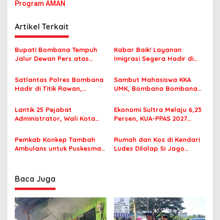
Program AMAN
i
g
Artikel Terkait
a
s
Bupati Bombana Tempuh
Kabar Baik! Layanan
Jalur Dewan Pers atas
Imigrasi Segera Hadir di
i
Pemberitaan Dugaan
MPP Bombana, Warga Tak
p
Korupsi Jembatan Cirauci II
Perlu Lagi ke Kendari
Satlantas Polres Bombana
Sambut Mahasiswa KKA
Hadir di Titik Rawan,
UMK, Bombana Bombana
o
Pastikan Pelajar Berangkat
Minta Program Kerja Tepat
s
Sekolah dengan Aman
Sasaran
Lantik 25 Pejabat
Ekonomi Sultra Melaju 6,23
Administrator, Wali Kota
Persen, KUA-PPAS 2027
Tegaskan ASN Harus
Resmi Masuk DPRD
Berintegritas dan
Pemkab Konkep Tambah
Rumah dan Kos di Kendari
Profesional Layani
Ambulans untuk Puskesmas
Ludes Dilalap Si Jago
Masyarakat
Roko-Roko
Merah
Baca Juga