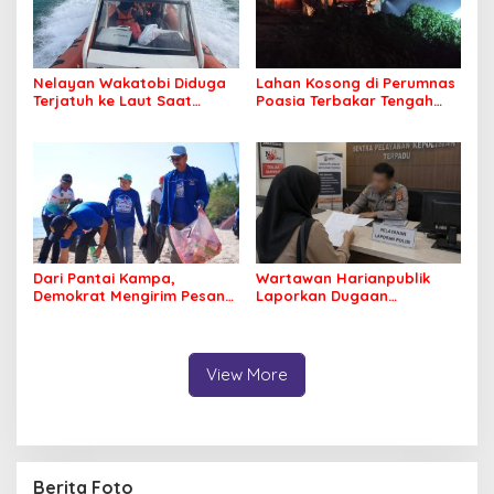
Nelayan Wakatobi Diduga
Lahan Kosong di Perumnas
Terjatuh ke Laut Saat
Poasia Terbakar Tengah
Memancing
Malam
Dari Pantai Kampa,
Wartawan Harianpublik
Demokrat Mengirim Pesan
Laporkan Dugaan
Tentang Kepedulian
Cyberbullying ke Polres
Lingkungan
Bombana, Soroti Proses
Penanganan Aduan
View More
Berita Foto