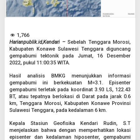
.
1
S
R
G
u
1,766
n
c
Harianpublik.id,Kendari –
Sebelah Tenggara Morosi,
a
Kabupaten Konawe Sulawesi Tenggara diguncang
n
gempabumi tektonik pada Jumat, 16 Desember
g
2022, pukul 11:00:35 WITA.
W
i
l
Hasil analisis BMKG menunjukkan informasi
a
gempabumi ini berkekuatan M=3.1. Episenter
y
gempabumi terletak pada koordinat 3.93 LS, 122.43
a
BT, atau tepatnya berlokasi di Darat pada jarak 0.6
h
M
km, Tenggara Morosi, Kabupaten Konawe Provinsi
o
Sulawesi Tenggara, pada kedalaman 6 km.
r
o
Kepala Stasiun Geofisika Kendari Rudin, S.T
s
menjelaskan bahwa dengan memperhatikan lokasi
i
K
episenter dan kedalaman hiposenter, gempabumi