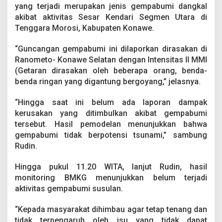
o
yang terjadi merupakan jenis gempabumi dangkal
n
akibat aktivitas Sesar Kendari Segmen Utara di
a
Tenggara Morosi, Kabupaten Konawe.
w
e
“Guncangan gempabumi ini dilaporkan dirasakan di
Ranometo- Konawe Selatan dengan Intensitas II MMI
(Getaran dirasakan oleh beberapa orang, benda-
benda ringan yang digantung bergoyang,” jelasnya.
“Hingga saat ini belum ada laporan dampak
kerusakan yang ditimbulkan akibat gempabumi
tersebut. Hasil pemodelan menunjukkan bahwa
gempabumi tidak berpotensi tsunami,” sambung
Rudin.
Hingga pukul 11.20 WITA, lanjut Rudin, hasil
monitoring BMKG menunjukkan belum terjadi
aktivitas gempabumi susulan.
“Kepada masyarakat dihimbau agar tetap tenang dan
tidak terpengaruh oleh isu yang tidak dapat