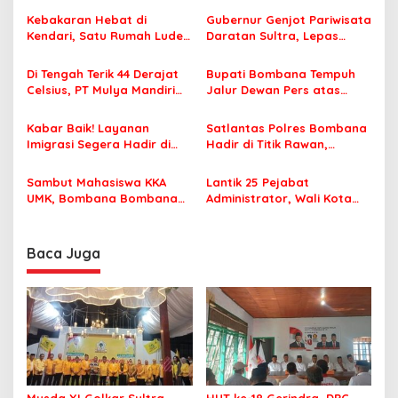
a
s
Kebakaran Hebat di
Gubernur Genjot Pariwisata
Kendari, Satu Rumah Ludes
Daratan Sultra, Lepas
i
Terbakar
Famtrip Overland Jelajahi
p
Tiga Kabupaten Unggulan
Di Tengah Terik 44 Derajat
Bupati Bombana Tempuh
Celsius, PT Mulya Mandiri
Jalur Dewan Pers atas
o
Travel Pastikan Seluruh
Pemberitaan Dugaan
s
Jamaah Tetap Sehat dan
Korupsi Jembatan Cirauci II
Kabar Baik! Layanan
Satlantas Polres Bombana
Nyaman Beribadah
Imigrasi Segera Hadir di
Hadir di Titik Rawan,
MPP Bombana, Warga Tak
Pastikan Pelajar Berangkat
Perlu Lagi ke Kendari
Sekolah dengan Aman
Sambut Mahasiswa KKA
Lantik 25 Pejabat
UMK, Bombana Bombana
Administrator, Wali Kota
Minta Program Kerja Tepat
Tegaskan ASN Harus
Sasaran
Berintegritas dan
Profesional Layani
Baca Juga
Masyarakat
Musda XI Golkar Sultra
HUT ke-18 Gerindra, DPC