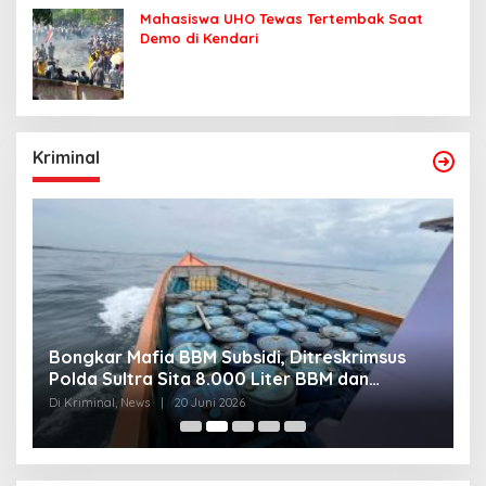
Mahasiswa UHO Tewas Tertembak Saat
Demo di Kendari
Kriminal
Bongkar Mafia BBM Subsidi, Ditreskrimsus
J
Polda Sultra Sita 8.000 Liter BBM dan
G
Ringkus 3 Tersangka
3
Di Kriminal, News
|
20 Juni 2026
Di