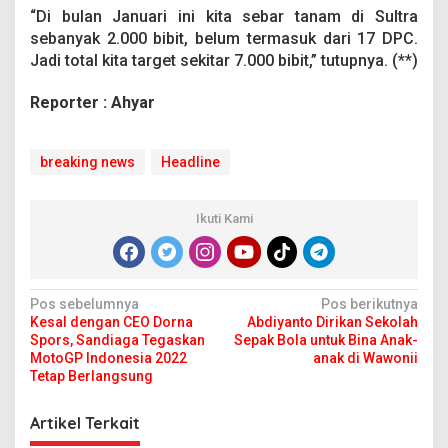
“Di bulan Januari ini kita sebar tanam di Sultra
sebanyak 2.000 bibit, belum termasuk dari 17 DPC.
Jadi total kita target sekitar 7.000 bibit,” tutupnya. (**)
Reporter : Ahyar
breaking news
Headline
Ikuti Kami
N
Pos sebelumnya
Pos berikutnya
Kesal dengan CEO Dorna
Abdiyanto Dirikan Sekolah
a
Spors, Sandiaga Tegaskan
Sepak Bola untuk Bina Anak-
v
MotoGP Indonesia 2022
anak di Wawonii
Tetap Berlangsung
i
g
Artikel Terkait