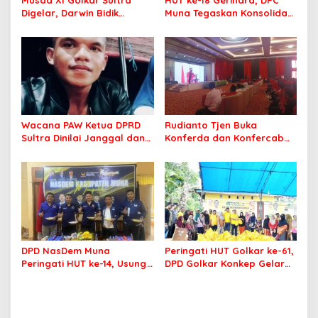
Digelar, Darwin Bidik
Muna Tegaskan Konsolidasi
Kebangkitan Golkar di
dan Target Menang Pilkada
Muna dan Mubar
Wacana PAW Ketua DPRD
Rudianto Tjen Buka
Sultra Dinilai Janggal dan
Konferda dan Konfercab
Berpotensi Memicu ‘Gempa
PDIP Sultra, Ajak Kader
Politik’
Tingkatkan Soliditas
DPD NasDem Muna
Peringati HUT Golkar ke-61,
Peringati HUT ke-14, Usung
DPD Golkar Konkep Gelar
Tema Konsisten Membawa
Pasar Murah
Arus Perubahan