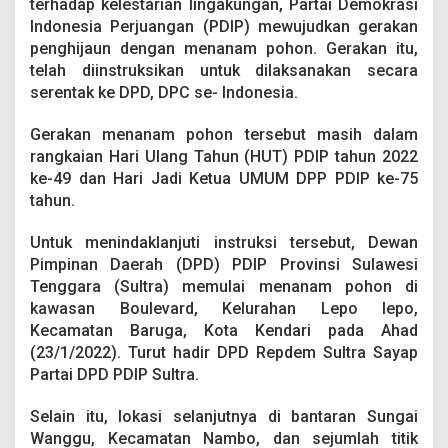
terhadap kelestarian lingakungan, Partai Demokrasi
n
P
Indonesia Perjuangan (PDIP) mewujudkan gerakan
D
penghijaun dengan menanam pohon. Gerakan itu,
I
telah diinstruksikan untuk dilaksanakan secara
P
serentak ke DPD, DPC se- Indonesia.
,
D
P
Gerakan menanam pohon tersebut masih dalam
D
rangkaian Hari Ulang Tahun (HUT) PDIP tahun 2022
S
ke-49 dan Hari Jadi Ketua UMUM DPP PDIP ke-75
u
tahun.
l
t
r
Untuk menindaklanjuti instruksi tersebut, Dewan
a
Pimpinan Daerah (DPD) PDIP Provinsi Sulawesi
T
Tenggara (Sultra) memulai menanam pohon di
a
kawasan Boulevard, Kelurahan Lepo lepo,
r
Kecamatan Baruga, Kota Kendari pada Ahad
g
e
(23/1/2022). Turut hadir DPD Repdem Sultra Sayap
t
Partai DPD PDIP Sultra.
T
a
Selain itu, lokasi selanjutnya di bantaran Sungai
n
Wanggu, Kecamatan Nambo, dan sejumlah titik
a