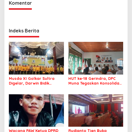
Komentar
Indeks Berita
Musda XI Golkar Sultra
HUT ke-18 Gerindra, DPC
Digelar, Darwin Bidik
Muna Tegaskan Konsolidasi
Kebangkitan Golkar di
dan Target Menang Pilkada
Muna dan Mubar
Wacana PAW Ketua DPRD
Rudianto Tjen Buka