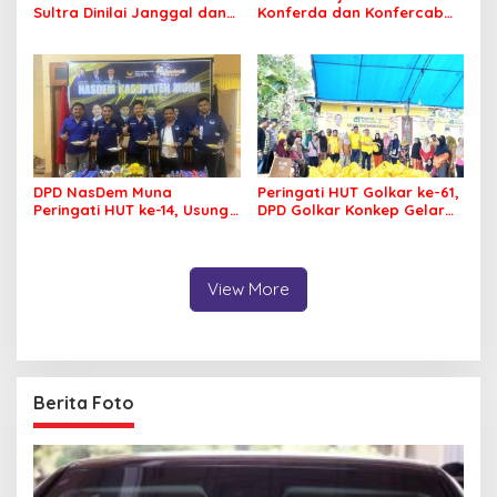
Sultra Dinilai Janggal dan
Konferda dan Konfercab
Berpotensi Memicu ‘Gempa
PDIP Sultra, Ajak Kader
Politik’
Tingkatkan Soliditas
DPD NasDem Muna
Peringati HUT Golkar ke-61,
Peringati HUT ke-14, Usung
DPD Golkar Konkep Gelar
Tema Konsisten Membawa
Pasar Murah
Arus Perubahan
View More
Berita Foto