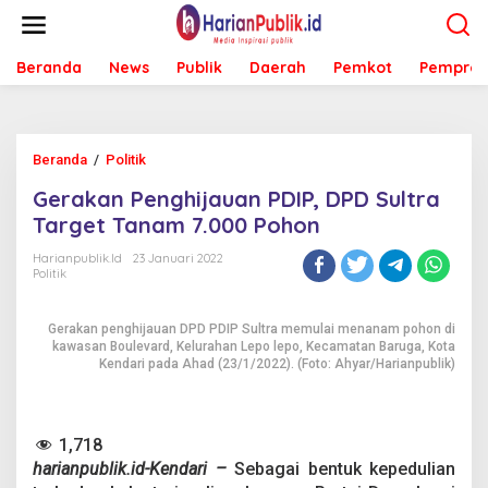
L
e
w
Beranda
News
Publik
Daerah
Pemkot
Pemprov
a
t
i
k
e
Beranda
/
Politik
G
k
e
o
Gerakan Penghijauan PDIP, DPD Sultra
r
n
a
Target Tanam 7.000 Pohon
t
k
e
a
Harianpublik.id
23 Januari 2022
n
Politik
n
P
e
Gerakan penghijauan DPD PDIP Sultra memulai menanam pohon di
n
kawasan Boulevard, Kelurahan Lepo lepo, Kecamatan Baruga, Kota
g
Kendari pada Ahad (23/1/2022). (Foto: Ahyar/Harianpublik)
h
i
j
a
1,718
u
harianpublik.id-Kendari –
Sebagai bentuk kepedulian
a