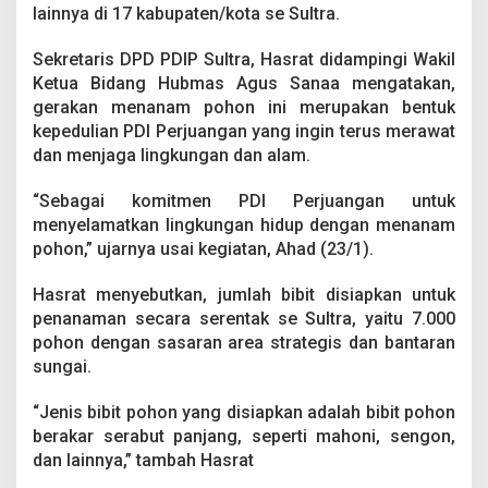
m
lainnya di 17 kabupaten/kota se Sultra.
7
.
Sekretaris DPD PDIP Sultra, Hasrat didampingi Wakil
0
Ketua Bidang Hubmas Agus Sanaa mengatakan,
0
gerakan menanam pohon ini merupakan bentuk
0
P
kepedulian PDI Perjuangan yang ingin terus merawat
o
dan menjaga lingkungan dan alam.
h
o
“Sebagai komitmen PDI Perjuangan untuk
n
menyelamatkan lingkungan hidup dengan menanam
pohon,” ujarnya usai kegiatan, Ahad (23/1).
Hasrat menyebutkan, jumlah bibit disiapkan untuk
penanaman secara serentak se Sultra, yaitu 7.000
pohon dengan sasaran area strategis dan bantaran
sungai.
“Jenis bibit pohon yang disiapkan adalah bibit pohon
berakar serabut panjang, seperti mahoni, sengon,
dan lainnya,” tambah Hasrat