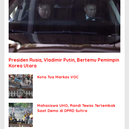
Presiden Rusia, Vladimir Putin, Bertemu Pemimpin
Korea Utara
Kota Tua Markas VOC
Mahasiswa UHO, Randi Tewas Tertembak
Saat Demo di DPRD Sultra