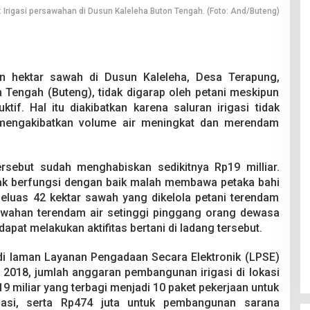
 Irigasi persawahan di Dusun Kaleleha Buton Tengah. (Foto: And/Buteng)
 hektar sawah di Dusun Kaleleha, Desa Terapung,
engah (Buteng), tidak digarap oleh petani meskipun
if. Hal itu diakibatkan karena saluran irigasi tidak
 mengakibatkan volume air meningkat dan merendam
ersebut sudah menghabiskan sedikitnya Rp19 milliar.
dak berfungsi dengan baik malah membawa petaka bahi
seluas 42 kektar sawah yang dikelola petani terendam
sawahan terendam air setinggi pinggang orang dewasa
apat melakukan aktifitas bertani di ladang tersebut.
di laman Layanan Pengadaan Secara Elektronik (LPSE)
2018, jumlah anggaran pembangunan irigasi di lokasi
9 miliar yang terbagi menjadi 10 paket pekerjaan untuk
gasi, serta Rp474 juta untuk pembangunan sarana