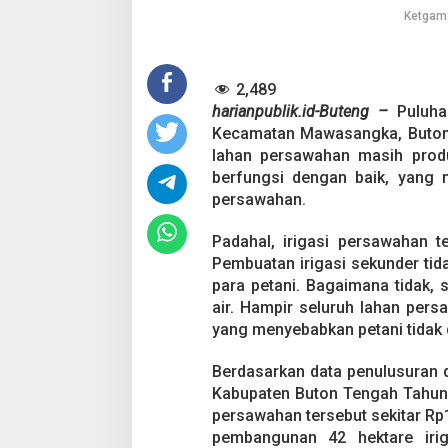
i
Ketgam:
t
R
p
2,489
1
9
harianpublik.id-Buteng –
Puluhan
M
Kecamatan Mawasangka, Buton T
,
lahan persawahan masih produkt
I
berfungsi dengan baik, yang
r
i
persawahan.
g
a
Padahal, irigasi persawahan t
s
Pembuatan irigasi sekunder ti
i
para petani. Bagaimana tidak, 
d
i
air. Hampir seluruh lahan per
B
yang menyebabkan petani tidak d
u
t
Berdasarkan data penulusuran 
e
Kabupaten Buton Tengah Tahun 
n
g
persawahan tersebut sekitar Rp1
M
pembangunan 42 hektare iri