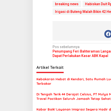
breaking news
Habiskan Duit R
Irigasi di Buteng Malah Bikin 42 
N
Pos sebelumnya
Penumpang Feri Bahteramas Langa
a
Dapat Perlakukan Kasar ABK Kapal
v
i
Artikel Terkait
g
Kebakaran Hebat di Kendari, Satu Rumah Lu
a
Terbakar
s
Di Tengah Terik 44 Derajat Celsius, PT Mulya 
i
Travel Pastikan Seluruh Jamaah Tetap Seha
p
Nyaman Beribadah
o
Kabar Baik! Layanan Imigrasi Segera Hadir d