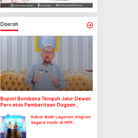
Daerah
Bupati Bombana Tempuh Jalur Dewan
Pers atas Pemberitaan Dugaan
Korupsi Jembatan Cirauci II
Kabar Baik! Layanan Imigrasi
Segera Hadir di MPP
Bombana, Warga Tak Perlu
Lagi ke Kendari