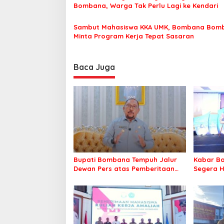
Bombana, Warga Tak Perlu Lagi ke Kendari
s
Sambut Mahasiswa KKA UMK, Bombana Bom
Minta Program Kerja Tepat Sasaran
Baca Juga
Bupati Bombana Tempuh Jalur
Kabar Ba
Dewan Pers atas Pemberitaan
Segera H
Dugaan Korupsi Jembatan
Warga Ta
Cirauci II