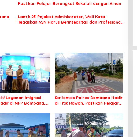
Pastikan Pelajar Berangkat Sekolah dengan Aman
bana
Lantik 25 Pejabat Administrator, Wali Kota
Tegaskan ASN Harus Berintegritas dan Profesional
Layani Masyarakat
ik! Layanan Imigrasi
Satlantas Polres Bombana Hadir
adir di MPP Bombana,
di Titik Rawan, Pastikan Pelajar
k Perlu Lagi ke Kendari
Berangkat Sekolah dengan Aman