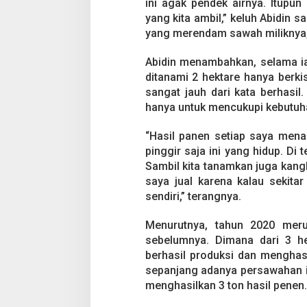
ini agak pendek airnya. Itupu
e
n
yang kita ambil,” keluh Abidin s
d
yang merendam sawah miliknya, 
a
m
Abidin menambahkan, selama ia 
ditanami 2 hektare hanya berki
sangat jauh dari kata berhasil
hanya untuk mencukupi kebutuha
“Hasil panen setiap saya mena
pinggir saja ini yang hidup. D
Sambil kita tanamkan juga kang
saya jual karena kalau sekita
sendiri,” terangnya.
Menurutnya, tahun 2020 mer
sebelumnya. Dimana dari 3 he
berhasil produksi dan menghas
sepanjang adanya persawahan i
menghasilkan 3 ton hasil penen.