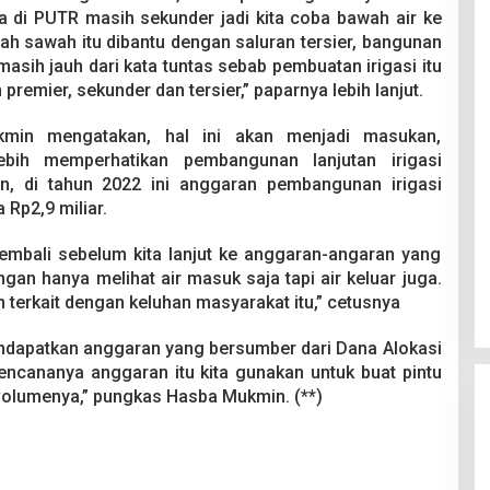
a di PUTR masih sekunder jadi kita coba bawah air ke
h sawah itu dibantu dengan saluran tersier, bangunan
masih jauh dari kata tuntas sebab pembuatan irigasi itu
remier, sekunder dan tersier,” paparnya lebih lanjut.
kmin mengatakan, hal ini akan menjadi masukan,
ebih memperhatikan pembangunan lanjutan irigasi
an, di tahun 2022 ini anggaran pembangunan irigasi
 Rp2,9 miliar.
 kembali sebelum kita lanjut ke anggaran-angaran yang
angan hanya melihat air masuk saja tapi air keluar juga.
n terkait dengan keluhan masyarakat itu,” cetusnya
endapatkan anggaran yang bersumber dari Dana Alokasi
encananya anggaran itu kita gunakan untuk buat pintu
r volumenya,” pungkas Hasba Mukmin. (**)