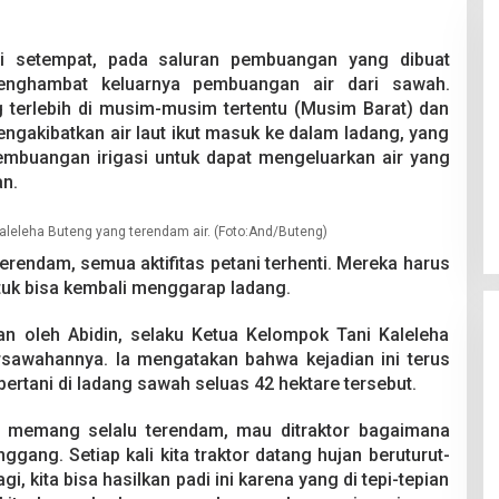
ni setempat, pada saluran pembuangan yang dibuat
enghambat keluarnya pembuangan air dari sawah.
g terlebih di musim-musim tertentu (Musim Barat) dan
mengakibatkan air laut ikut masuk ke dalam ladang, yang
embuangan irigasi untuk dapat mengeluarkan air yang
Pesta Pernikahan Berakhir
n.
Mencekam, Mahasiswa Ditikam
Badik Usai Cekcok saat Pesta
Di Kriminal
|
29 Juni 2026
Miras
leleha Buteng yang terendam air. (Foto:And/Buteng)
terendam, semua aktifitas petani terhenti. Mereka harus
uk bisa kembali menggarap ladang.
kan oleh Abidin, selaku Ketua Kelompok Tani Kaleleha
ersawahannya. Ia mengatakan bahwa kejadian ini terus
 bertani di ladang sawah seluas 42 hektare tersebut.
ni memang selalu terendam, mau ditraktor bagaimana
nggang. Setiap kali kita traktor datang hujan beruturut-
agi, kita bisa hasilkan padi ini karena yang di tepi-tepian