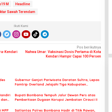
p19 M
Headline
Hektar Sawah Terendam
Ikuti Kami
Pos berikutnya
ra-Kendari
Nahwa Umar: Vaksinasi Dosis Pertama di Kota
Kendari Hampir Capai 100 Persen
des
Gubernur Genjot Pariwisata Daratan Sultra, Lepas
Famtrip Overland Jelajahi Tiga Kabupaten
Unggulan
Mandiri
Bupati Bombana Tempuh Jalur Dewan Pers atas
t dan
Pemberitaan Dugaan Korupsi Jembatan Cirauci II
i MPP
Satlantas Polres Bombana Hadir di Titik Rawan,