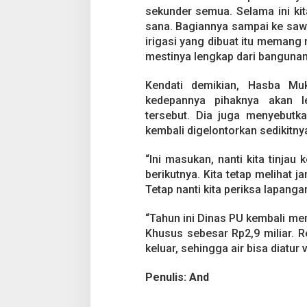
sekunder semua. Selama ini kit
sana. Bagiannya sampai ke sawa
irigasi yang dibuat itu memang 
mestinya lengkap dari bangunan p
Kendati demikian, Hasba Mu
kedepannya pihaknya akan l
tersebut. Dia juga menyebutk
kembali digelontorkan sedikitnya
“Ini masukan, nanti kita tinjau
berikutnya. Kita tetap melihat j
Tetap nanti kita periksa lapanga
“Tahun ini Dinas PU kembali m
Khusus sebesar Rp2,9 miliar. R
keluar, sehingga air bisa diatu
Penulis: And