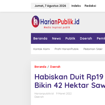
L
Jumat, 7 Agustus 2026
Indeks
Redaksi
e
w
a
tutup
t
i
k
e
k
Beranda
News
Publik
Daerah
Pem
o
n
t
Kontak Kami
Profil HarianPublik
Pedoman Siber
e
n
Beranda
/
Daerah
H
a
Habiskan Duit Rp19 
b
i
Bikin 42 Hektar S
s
k
a
Harianpublik.id
9 Maret 2022
n
Daerah
D
u