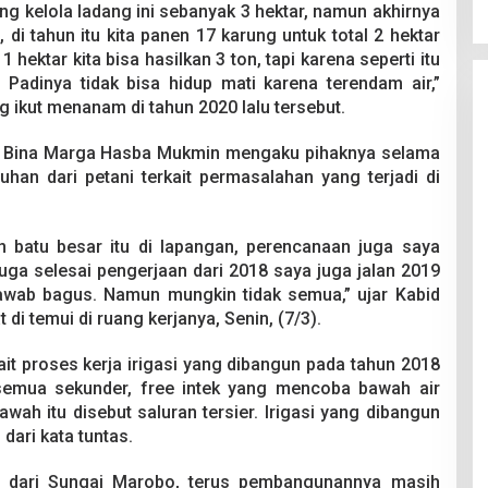
ng kelola ladang ini sebanyak 3 hektar, namun akhirnya
 di tahun itu kita panen 17 karung untuk total 2 hektar
1 hektar kita bisa hasilkan 3 ton, tapi karena seperti itu
 Padinya tidak bisa hidup mati karena terendam air,”
g ikut menanam di tahun 2020 lalu tersebut.
id Bina Marga Hasba Mukmin mengaku pihaknya selama
han dari petani terkait permasalahan yang terjadi di
n batu besar itu di lapangan, perencanaan juga saya
juga selesai pengerjaan dari 2018 saya juga jalan 2019
awab bagus. Namun mungkin tidak semua,” ujar Kabid
di temui di ruang kerjanya, Senin, (7/3).
it proses kerja irigasi yang dibangun pada tahun 2018
emua sekunder, free intek yang mencoba bawah air
ah itu disebut saluran tersier. Irigasi yang dibangun
 dari kata tuntas.
nya dari Sungai Marobo, terus pembangunannya masih