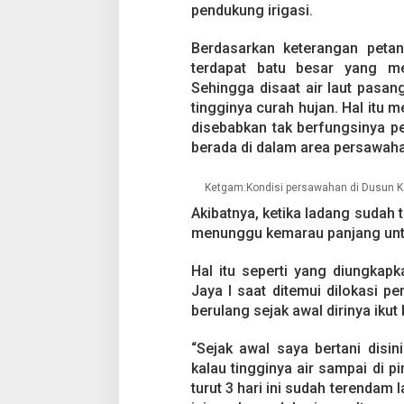
a
pendukung irigasi.
l
a
Berdasarkan keterangan peta
h
B
terdapat batu besar yang m
i
Sehingga disaat air laut pasan
k
tingginya curah hujan. Hal itu 
i
disebabkan tak berfungsinya p
n
berada di dalam area persawaha
4
2
H
Ketgam:Kondisi persawahan di Dusun Ka
e
Akibatnya, ketika ladang sudah 
k
t
menunggu kemarau panjang unt
a
r
Hal itu seperti yang diungkap
S
Jaya I saat ditemui dilokasi p
a
berulang sejak awal dirinya ikut
w
a
h
“Sejak awal saya bertani disi
T
kalau tingginya air sampai di pi
e
turut 3 hari ini sudah terendam l
r