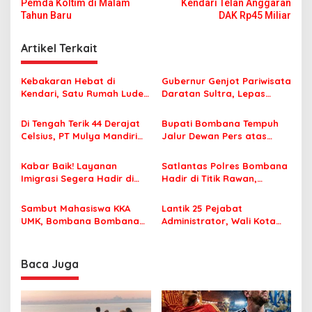
a
Pemda Koltim di Malam
Kendari Telan Anggaran
v
Tahun Baru
DAK Rp45 Miliar
i
Artikel Terkait
g
a
Kebakaran Hebat di
Gubernur Genjot Pariwisata
s
Kendari, Satu Rumah Ludes
Daratan Sultra, Lepas
Terbakar
Famtrip Overland Jelajahi
i
Tiga Kabupaten Unggulan
Di Tengah Terik 44 Derajat
Bupati Bombana Tempuh
p
Celsius, PT Mulya Mandiri
Jalur Dewan Pers atas
Travel Pastikan Seluruh
Pemberitaan Dugaan
o
Jamaah Tetap Sehat dan
Korupsi Jembatan Cirauci II
Kabar Baik! Layanan
Satlantas Polres Bombana
s
Nyaman Beribadah
Imigrasi Segera Hadir di
Hadir di Titik Rawan,
MPP Bombana, Warga Tak
Pastikan Pelajar Berangkat
Perlu Lagi ke Kendari
Sekolah dengan Aman
Sambut Mahasiswa KKA
Lantik 25 Pejabat
UMK, Bombana Bombana
Administrator, Wali Kota
Minta Program Kerja Tepat
Tegaskan ASN Harus
Sasaran
Berintegritas dan
Profesional Layani
Baca Juga
Masyarakat