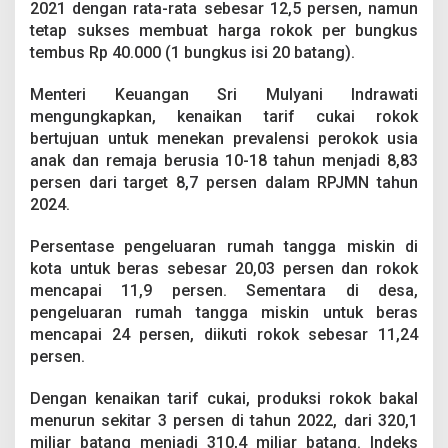
2021 dengan rata-rata sebesar 12,5 persen, namun
s
R
tetap sukses membuat harga rokok per bungkus
p
tembus Rp 40.000 (1 bungkus isi 20 batang).
4
0
Menteri Keuangan Sri Mulyani Indrawati
R
mengungkapkan, kenaikan tarif cukai rokok
i
b
bertujuan untuk menekan prevalensi perokok usia
u
anak dan remaja berusia 10-18 tahun menjadi 8,83
persen dari target 8,7 persen dalam RPJMN tahun
2024.
Persentase pengeluaran rumah tangga miskin di
kota untuk beras sebesar 20,03 persen dan rokok
mencapai 11,9 persen. Sementara di desa,
pengeluaran rumah tangga miskin untuk beras
mencapai 24 persen, diikuti rokok sebesar 11,24
persen.
Dengan kenaikan tarif cukai, produksi rokok bakal
menurun sekitar 3 persen di tahun 2022, dari 320,1
miliar batang menjadi 310,4 miliar batang. Indeks