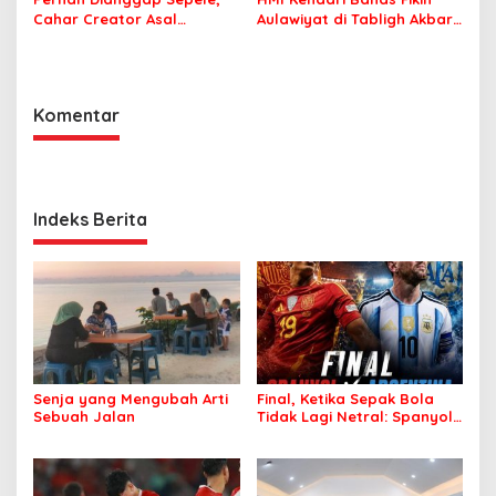
Cahar Creator Asal
Aulawiyat di Tabligh Akbar
Bombana Raup Puluhan
FISIP UHO
Juta dari Media Sosial
Komentar
Indeks Berita
Senja yang Mengubah Arti
Final, Ketika Sepak Bola
Sebuah Jalan
Tidak Lagi Netral: Spanyol
vs Argentina