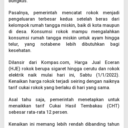
bungkus.
a
i
H
Pasalnya, pemerintah mencatat rokok menjadi
a
pengeluaran terbesar kedua setelah beras dari
r
kelompok rumah tangga miskin, baik di kota maupun
i
di desa. Konsumsi rokok mampu mengalahkan
I
konsumsi rumah tangga miskin untuk ayam hingga
n
i
telur, yang notabene lebih dibutuhkan bagi
,
kesehatan.
P
e
Dilansir dari Kompas.com, Harga Jual Eceran
r
(HJE) rokok berupa sigaret hingga cerutu dan rokok
B
u
elektrik naik mulai hari ini, Sabtu (1/1/2022).
n
Kenaikan harga rokok terjadi seiring dengan naiknya
g
tarif cukai rokok yang berlaku di hari yang sama.
k
u
Asal tahu saja, pemerintah menetapkan untuk
s
T
menaikkan tarif Cukai Hasil Tembakau (CHT)
e
sebesar rata-rata 12 persen.
m
b
Kenaikan ini memang lebih rendah dibanding tahun
u