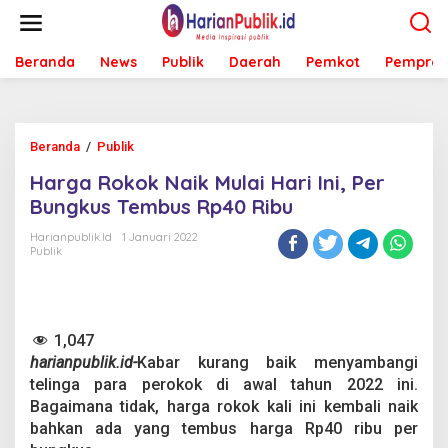
L
e
w
Beranda
News
Publik
Daerah
Pemkot
Pemprov
a
t
i
k
e
Beranda
/
Publik
H
k
a
o
Harga Rokok Naik Mulai Hari Ini, Per
r
n
g
Bungkus Tembus Rp40 Ribu
t
a
e
R
Harianpublik.id
1 Januari 2022
n
Publik
o
k
o
k
N
1,047
a
harianpublik.id-
Kabar kurang baik menyambangi
i
k
telinga para perokok di awal tahun 2022 ini.
M
Bagaimana tidak, harga rokok kali ini kembali naik
u
bahkan ada yang tembus harga Rp40 ribu per
l