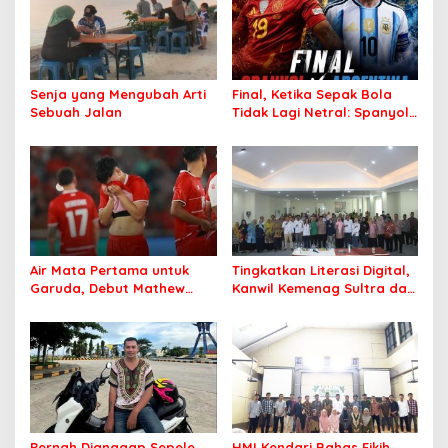
Senja yang Mengubah Arti
Final, Ketika Sepak Bola
Sebuah Jalan
Tidak Lagi Netral: Spanyol
vs Argentina
Air Mata Pertama untuk
Tingkatkan Literasi Digital,
Garuda, Debut Mathew
Kanwil Kemenag Sultra dan
Baker Sentuh Hati
Mafindo Kendari Gelar
Indonesia
Pelatihan AI Ready ASEAN
Pernah Dianggap Sepele,
HMI Kendari Bahas Fikih