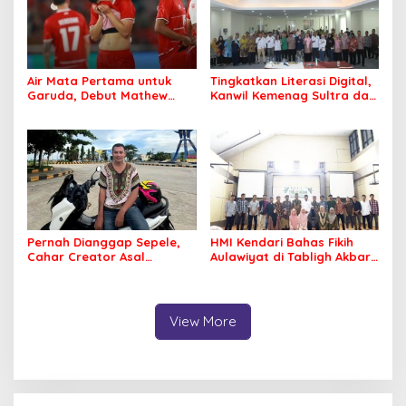
Air Mata Pertama untuk
Tingkatkan Literasi Digital,
Garuda, Debut Mathew
Kanwil Kemenag Sultra dan
Baker Sentuh Hati
Mafindo Kendari Gelar
Indonesia
Pelatihan AI Ready ASEAN
Pernah Dianggap Sepele,
HMI Kendari Bahas Fikih
Cahar Creator Asal
Aulawiyat di Tabligh Akbar
Bombana Raup Puluhan
FISIP UHO
Juta dari Media Sosial
View More