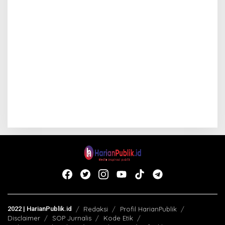
2022 | HarianPublik.id
Redaksi
Profil HarianPublik
Disclaimer
SOP Jurnalis
Kode Etik