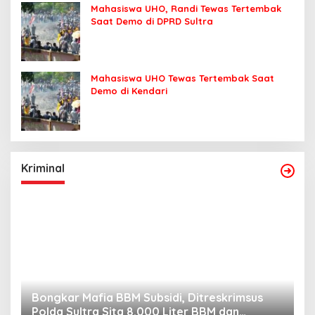
Mahasiswa UHO, Randi Tewas Tertembak
Saat Demo di DPRD Sultra
Mahasiswa UHO Tewas Tertembak Saat
Demo di Kendari
Kriminal
Bongkar Mafia BBM Subsidi, Ditreskrimsus
J
Polda Sultra Sita 8.000 Liter BBM dan
G