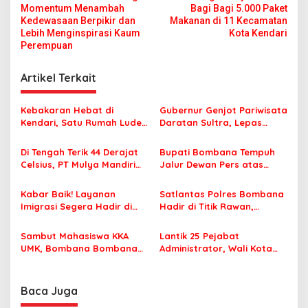
a
Momentum Menambah
Bagi Bagi 5.000 Paket
v
Kedewasaan Berpikir dan
Makanan di 11 Kecamatan
Lebih Menginspirasi Kaum
Kota Kendari
i
Perempuan
g
Artikel Terkait
a
s
Kebakaran Hebat di
Gubernur Genjot Pariwisata
i
Kendari, Satu Rumah Ludes
Daratan Sultra, Lepas
p
Terbakar
Famtrip Overland Jelajahi
Tiga Kabupaten Unggulan
Di Tengah Terik 44 Derajat
Bupati Bombana Tempuh
o
Celsius, PT Mulya Mandiri
Jalur Dewan Pers atas
s
Travel Pastikan Seluruh
Pemberitaan Dugaan
Jamaah Tetap Sehat dan
Korupsi Jembatan Cirauci II
Kabar Baik! Layanan
Satlantas Polres Bombana
Nyaman Beribadah
Imigrasi Segera Hadir di
Hadir di Titik Rawan,
MPP Bombana, Warga Tak
Pastikan Pelajar Berangkat
Perlu Lagi ke Kendari
Sekolah dengan Aman
Sambut Mahasiswa KKA
Lantik 25 Pejabat
UMK, Bombana Bombana
Administrator, Wali Kota
Minta Program Kerja Tepat
Tegaskan ASN Harus
Sasaran
Berintegritas dan
Profesional Layani
Baca Juga
Masyarakat