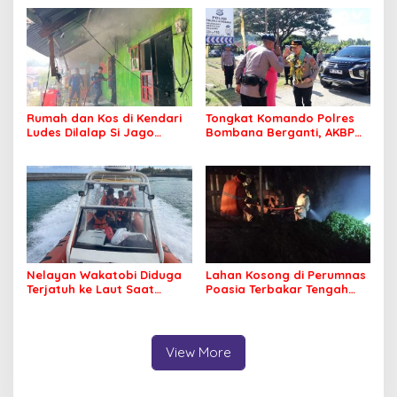
Jamaah Tetap Sehat dan
Nyaman Beribadah
Rumah dan Kos di Kendari
Tongkat Komando Polres
Ludes Dilalap Si Jago
Bombana Berganti, AKBP
Merah
Irwandhy Idrus Nahkodai
Kepolisian Bombana
Nelayan Wakatobi Diduga
Lahan Kosong di Perumnas
Terjatuh ke Laut Saat
Poasia Terbakar Tengah
Memancing
Malam
View More