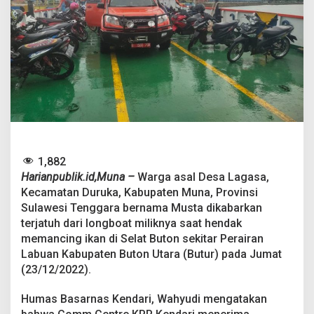
,
W
a
r
g
a
A
s
a
l
M
u
n
1,882
a
Harianpublik.id,Muna –
Warga asal Desa Lagasa,
D
Kecamatan Duruka, Kabupaten Muna, Provinsi
i
l
Sulawesi Tenggara bernama Musta dikabarkan
a
terjatuh dari longboat miliknya saat hendak
p
memancing ikan di Selat Buton sekitar Perairan
o
Labuan Kabupaten Buton Utara (Butur) pada Jumat
r
(23/12/2022).
k
a
n
Humas Basarnas Kendari, Wahyudi mengatakan
T