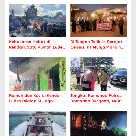
Kebakaran Hebat di
Di Tengah Terik 44 Derajat
Kendari, Satu Rumah Ludes
Celsius, PT Mulya Mandiri
Terbakar
Travel Pastikan Seluruh
Jamaah Tetap Sehat dan
Nyaman Beribadah
Rumah dan Kos di Kendari
Tongkat Komando Polres
Ludes Dilalap Si Jago
Bombana Berganti, AKBP
Merah
Irwandhy Idrus Nahkodai
Kepolisian Bombana