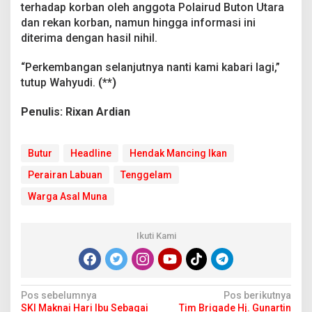
terhadap korban oleh anggota Polairud Buton Utara
u
t
dan rekan korban, namun hingga informasi ini
u
diterima dengan hasil nihil.
r
“Perkembangan selanjutnya nanti kami kabari lagi,”
tutup Wahyudi.
(**)
Penulis: Rixan Ardian
Butur
Headline
Hendak Mancing Ikan
Perairan Labuan
Tenggelam
Warga Asal Muna
Ikuti Kami
N
Pos sebelumnya
Pos berikutnya
SKI Maknai Hari Ibu Sebagai
Tim Brigade Hj. Gunartin