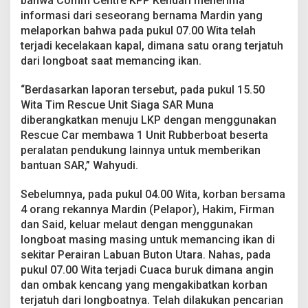
bahwa Comm Centre KPP Kendari menerima
e
informasi dari seseorang bernama Mardin yang
n
melaporkan bahwa pada pukul 07.00 Wita telah
g
g
terjadi kecelakaan kapal, dimana satu orang terjatuh
e
dari longboat saat memancing ikan.
l
a
“Berdasarkan laporan tersebut, pada pukul 15.50
m
Wita Tim Rescue Unit Siaga SAR Muna
d
i
diberangkatkan menuju LKP dengan menggunakan
P
Rescue Car membawa 1 Unit Rubberboat beserta
e
peralatan pendukung lainnya untuk memberikan
r
bantuan SAR,” Wahyudi.
a
i
r
Sebelumnya, pada pukul 04.00 Wita, korban bersama
a
4 orang rekannya Mardin (Pelapor), Hakim, Firman
n
dan Said, keluar melaut dengan menggunakan
L
longboat masing masing untuk memancing ikan di
a
b
sekitar Perairan Labuan Buton Utara. Nahas, pada
u
pukul 07.00 Wita terjadi Cuaca buruk dimana angin
a
dan ombak kencang yang mengakibatkan korban
n
terjatuh dari longboatnya. Telah dilakukan pencarian
B