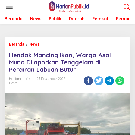
L
e
w
Beranda
News
Publik
Daerah
Pemkot
Pemprov
a
t
i
k
e
Beranda
/
News
H
k
e
o
Hendak Mancing Ikan, Warga Asal
n
n
d
Muna Dilaporkan Tenggelam di
t
a
e
Perairan Labuan Butur
k
n
M
Harianpublik.id
23 Desember 2022
a
News
n
c
i
n
g
I
k
a
n