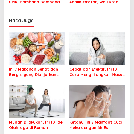
UMK, Bombana Bombana
Administrator, Wali Kota
Minta Program Kerja Tepat
Tegaskan ASN Harus
Sasaran
Berintegritas dan
Profesional Layani
Baca Juga
Masyarakat
Ini 7 Makanan Sehat dan
Cepat dan Efektif, Ini 10
Bergizi yang Dianjurkan
Cara Menghilangkan Masuk
Dikonsumsi
Angin
Mudah Dilakukan, Ini 10 Ide
Ketahui Ini 8 Manfaat Cuci
Olahraga di Rumah
Muka dengan Air Es