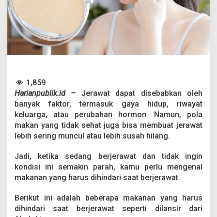
a
k
a
n
a
n
I
n
i
S
1,859
a
Harianpublik.id –
Jerawat dapat disebabkan oleh
a
banyak faktor, termasuk gaya hidup, riwayat
t
keluarga, atau perubahan hormon. Namun, pola
B
e
makan yang tidak sehat juga bisa membuat jerawat
r
lebih sering muncul atau lebih susah hilang.
j
e
Jadi, ketika sedang berjerawat dan tidak ingin
r
kondisi ini semakin parah, kamu perlu mengenal
a
w
makanan yang harus dihindari saat berjerawat.
a
t
Berikut ini adalah beberapa makanan yang harus
dihindari saat berjerawat seperti dilansir dari