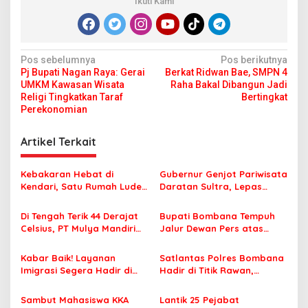
Ikuti Kami
N
Pos sebelumnya
Pos berikutnya
Pj Bupati Nagan Raya: Gerai
Berkat Ridwan Bae, SMPN 4
a
UMKM Kawasan Wisata
Raha Bakal Dibangun Jadi
v
Religi Tingkatkan Taraf
Bertingkat
Perekonomian
i
g
Artikel Terkait
a
s
Kebakaran Hebat di
Gubernur Genjot Pariwisata
Kendari, Satu Rumah Ludes
Daratan Sultra, Lepas
i
Terbakar
Famtrip Overland Jelajahi
p
Tiga Kabupaten Unggulan
Di Tengah Terik 44 Derajat
Bupati Bombana Tempuh
Celsius, PT Mulya Mandiri
Jalur Dewan Pers atas
o
Travel Pastikan Seluruh
Pemberitaan Dugaan
s
Jamaah Tetap Sehat dan
Korupsi Jembatan Cirauci II
Kabar Baik! Layanan
Satlantas Polres Bombana
Nyaman Beribadah
Imigrasi Segera Hadir di
Hadir di Titik Rawan,
MPP Bombana, Warga Tak
Pastikan Pelajar Berangkat
Perlu Lagi ke Kendari
Sekolah dengan Aman
Sambut Mahasiswa KKA
Lantik 25 Pejabat