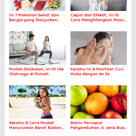
Ini 7 Makanan Sehat dan
Cepat dan Efektif, Ini 10
Bergizi yang Dianjurkan
Cara Menghilangkan Masuk
Dikonsumsi
Angin
Mudah Dilakukan, Ini 10 Ide
Ketahui Ini 8 Manfaat Cuci
Olahraga di Rumah
Muka dengan Air Es
Ketahui 8 Cara Mudah
Bantu Percepat
Menurunkan Berat Badan,
Penyembuhan, 6 Jenis Buah
Apa Saja?
Ini Baik Dikonsumsi