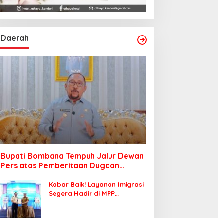
Daerah
Bupati Bombana Tempuh Jalur Dewan
Pers atas Pemberitaan Dugaan
Korupsi Jembatan Cirauci II
Kabar Baik! Layanan Imigrasi
Segera Hadir di MPP
Bombana, Warga Tak Perlu
Lagi ke Kendari