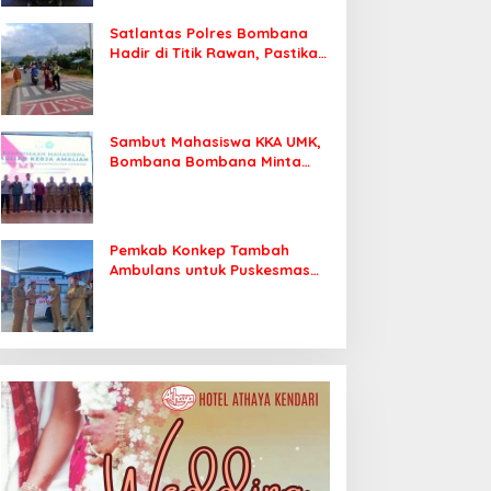
Satlantas Polres Bombana
Hadir di Titik Rawan, Pastikan
Pelajar Berangkat Sekolah
dengan Aman
Sambut Mahasiswa KKA UMK,
Bombana Bombana Minta
Program Kerja Tepat Sasaran
Pemkab Konkep Tambah
Ambulans untuk Puskesmas
Roko-Roko