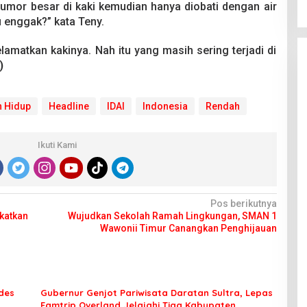
 tumor besar di kaki kemudian hanya diobati dengan air
u enggak?” kata Teny.
lamatkan kakinya. Nah itu yang masih sering terjadi di
)
 Hidup
Headline
IDAI
Indonesia
Rendah
Ikuti Kami
Pos berikutnya
katkan
Wujudkan Sekolah Ramah Lingkungan, SMAN 1
Wawonii Timur Canangkan Penghijauan
des
Gubernur Genjot Pariwisata Daratan Sultra, Lepas
Famtrip Overland Jelajahi Tiga Kabupaten