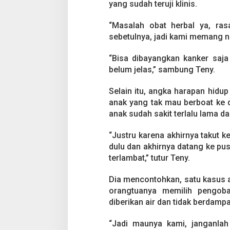
d
yang sudah teruji klinis.
a
h
“Masalah obat herbal ya, ras
,
sebetulnya, jadi kami memang ng
I
n
i
“Bisa dibayangkan kanker saja
P
belum jelas,” sambung Teny.
e
n
Selain itu, angka harapan hidup
y
anak yang tak mau berboat ke 
e
b
anak sudah sakit terlalu lama da
a
b
“Justru karena akhirnya takut ke
n
dulu dan akhirnya datang ke pu
y
terlambat,” tutur Teny.
a
Dia mencontohkan, satu kasus a
orangtuanya memilih pengobat
diberikan air dan tidak berdamp
“Jadi maunya kami, janganlah