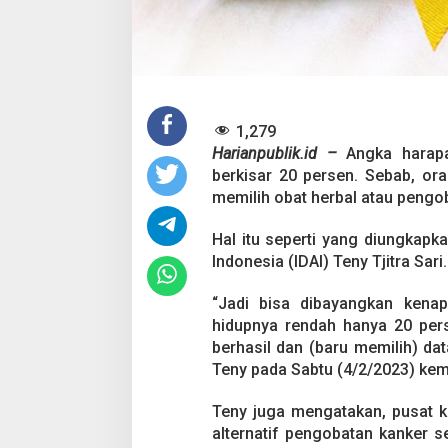
g
i
d
a
p
K
a
n
1,279
k
Harianpublik.id –
Angka harap
e
berkisar 20 persen. Sebab, o
r
memilih obat herbal atau pengob
d
i
I
Hal itu seperti yang diungkap
n
Indonesia (IDAI) Teny Tjitra Sari.
d
o
“Jadi bisa dibayangkan kena
n
hidupnya rendah hanya 20 pers
e
s
berhasil dan (baru memilih) da
i
Teny pada Sabtu (4/2/2023) kem
a
R
Teny juga mengatakan, pusat k
e
alternatif pengobatan kanker s
n