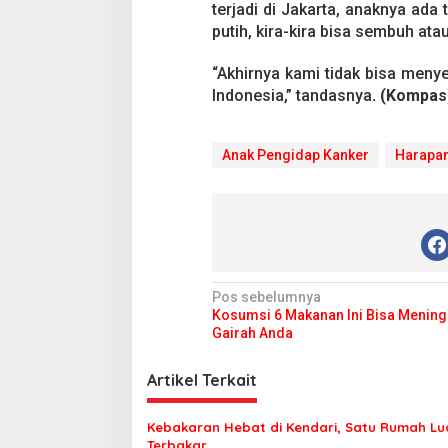
terjadi di Jakarta, anaknya ada
putih, kira-kira bisa sembuh ata
“Akhirnya kami tidak bisa menye
Indonesia,” tandasnya
. (Kompas
Anak Pengidap Kanker
Harapan
N
Pos sebelumnya
Kosumsi 6 Makanan Ini Bisa Mening
a
Gairah Anda
v
i
Artikel Terkait
g
Kebakaran Hebat di Kendari, Satu Rumah Lu
a
Terbakar