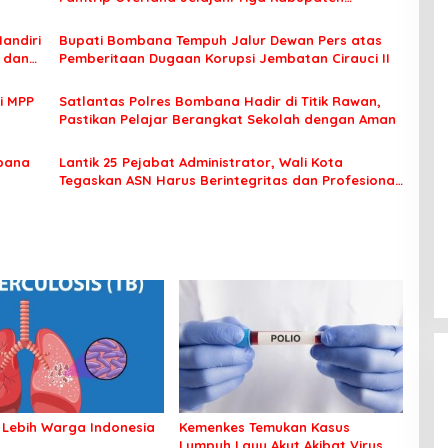
Unggulan
Mandiri
Bupati Bombana Tempuh Jalur Dewan Pers atas
t dan
Pemberitaan Dugaan Korupsi Jembatan Cirauci II
i MPP
Satlantas Polres Bombana Hadir di Titik Rawan,
Pastikan Pelajar Berangkat Sekolah dengan Aman
bana
Lantik 25 Pejabat Administrator, Wali Kota
Tegaskan ASN Harus Berintegritas dan Profesional
Layani Masyarakat
 Lebih Warga Indonesia
Kemenkes Temukan Kasus
Lumpuh Layu Akut Akibat Virus