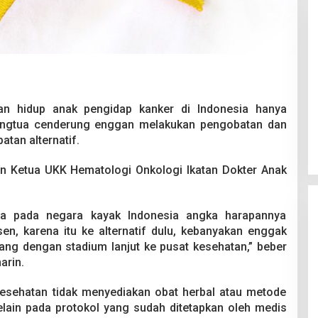
Pesta Pernikahan Berakhir
an hidup anak pengidap kanker di Indonesia hanya
Mencekam, Mahasiswa Ditikam
rangtua cenderung enggan melakukan pengobatan dan
Badik Usai Cekcok saat Pesta
Di Kriminal
|
29 Juni 2026
atan alternatif.
Miras
kan Ketua UKK Hematologi Onkologi Ikatan Dokter Anak
pa pada negara kayak Indonesia angka harapannya
en, karena itu ke alternatif dulu, kebanyakan enggak
tang dengan stadium lanjut ke pusat kesehatan,” beber
arin.
esehatan tidak menyediakan obat herbal atau metode
elain pada protokol yang sudah ditetapkan oleh medis