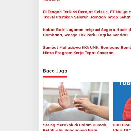
s
Di Tengah Terik 44 Derajat Celsius, PT Mulya 
i
Travel Pastikan Seluruh Jamaah Tetap Seha
p
Nyaman Beribadah
o
Kabar Baik! Layanan Imigrasi Segera Hadir d
Bombana, Warga Tak Perlu Lagi ke Kendari
s
Sambut Mahasiswa KKA UMK, Bombana Bom
Minta Program Kerja Tepat Sasaran
Baca Juga
Sering Merokok di Dalam Rumah,
800 Ribu
Ketahui Ini Bahayanya Bagi
Idap TBC