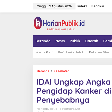
L
Minggu, 9 Agustus 2026
Indeks
Redaksi
e
w
a
tutup
t
i
k
e
k
Beranda
News
Publik
Daerah
Pem
o
n
t
Kontak Kami
Profil HarianPublik
Pedoman Siber
e
n
Beranda
/
Kesehatan
I
D
IDAI Ungkap Angka
A
I
Pengidap Kanker di 
U
n
Penyebabnya
g
k
a
Harianpublik.id
5 Februari 2023
p