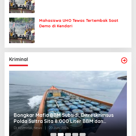
Mahasiswa UHO Tewas Tertembak Saat
Demo di Kendari
Kriminal
Bongkar Mafia BBM Subsidi, Ditreskrimsus
J
Polda Sultra Sita 8.000 Liter BBM dan
G
Ringkus 3 Tersangka
3
Di Kriminal, News
|
20 Juni 2026
Di