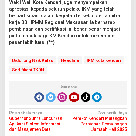
Wakil Wali Kota Kendari juga menyampaikan
apresiasi kepada seluruh pelaku IKM yang telah
berpartisipasi dalam kegiatan tersebut serta mitra
kerja BBIHPMM Regional Makassar. Ia berharap
pembinaan dan sertifikasi ini benar-benar menjadi
pintu masuk bagi IKM Kendari untuk menembus
pasar lebih luas.
(**)
Didorong Naik Kelas
Headline
IKM Kota Kendari
Sertifikasi TKDN
Ikuti Kami
N
Pos sebelumnya
Pos berikutnya
Gubernur Sultra Luncurkan
Pemkot Kendari Matangkan
a
Aplikasi Sistem Informasi
Persiapan Pemulangan
v
dan Manajemen Data
Jamaah Haji 2025