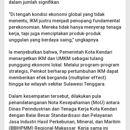
dalam jumlah signifikan.
i
k
a
“Di tengah kondisi ekonomi global yang tidak
s
menentu, IKM justru menjadi penopang fundamental
i
perekonomian. Mereka tidak hanya menyerap tenaga
T
kerja, tapi juga menciptakan produk-produk
K
D
unggulan yang berdaya saing,” ungkapnya.
N
Ia menyebutkan bahwa, Pemerintah Kota Kendari
menargetkan IKM dan UMKM sebagai tulang
punggung ekonomi lokal. Melalui program-program
strategis, Pemkot berharap pertumbuhan IKM dapat
memberikan efek berganda (multiplier effect)
hingga ke wilayah sekitar Sulawesi Tenggara.
Dalam kesempatan tersebut, dilakukan pula
penandatanganan Nota Kesepahaman (MoU) antara
Dinas Perindustrian dan Tenaga Kerja Kota Kendari
dengan Balai Besar Standardisasi dan Pelayanan
Jasa Industri Hasil Perkebunan, Mineral, dan Maritim
(BBIHPMM) Regional Makassar. Kerja sama ini