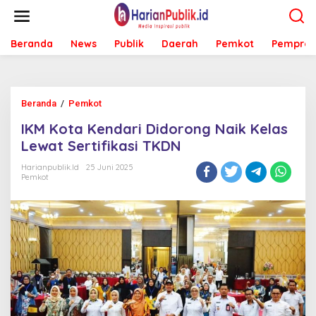
L
e
w
Beranda
News
Publik
Daerah
Pemkot
Pemprov
a
t
i
k
e
Beranda
/
Pemkot
I
k
K
o
IKM Kota Kendari Didorong Naik Kelas
M
n
K
Lewat Sertifikasi TKDN
t
o
e
t
Harianpublik.id
25 Juni 2025
n
Pemkot
a
K
e
n
d
a
r
i
D
i
d