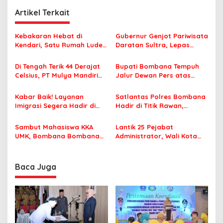
i
Artikel Terkait
g
a
Kebakaran Hebat di
Gubernur Genjot Pariwisata
s
Kendari, Satu Rumah Ludes
Daratan Sultra, Lepas
Terbakar
Famtrip Overland Jelajahi
i
Tiga Kabupaten Unggulan
Di Tengah Terik 44 Derajat
Bupati Bombana Tempuh
p
Celsius, PT Mulya Mandiri
Jalur Dewan Pers atas
Travel Pastikan Seluruh
Pemberitaan Dugaan
o
Jamaah Tetap Sehat dan
Korupsi Jembatan Cirauci II
Kabar Baik! Layanan
Satlantas Polres Bombana
s
Nyaman Beribadah
Imigrasi Segera Hadir di
Hadir di Titik Rawan,
MPP Bombana, Warga Tak
Pastikan Pelajar Berangkat
Perlu Lagi ke Kendari
Sekolah dengan Aman
Sambut Mahasiswa KKA
Lantik 25 Pejabat
UMK, Bombana Bombana
Administrator, Wali Kota
Minta Program Kerja Tepat
Tegaskan ASN Harus
Sasaran
Berintegritas dan
Profesional Layani
Baca Juga
Masyarakat