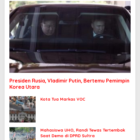
Presiden Rusia, Vladimir Putin, Bertemu Pemimpin
Korea Utara
Kota Tua Markas VOC
Mahasiswa UHO, Randi Tewas Tertembak
Saat Demo di DPRD Sultra