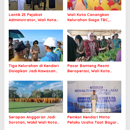
Lantik 25 Pejabat
Wali Kota Canangkan
Administrator, Wali Kota
Kelurahan Siaga TBC,
Tegaskan ASN Harus
Percepat Target Kendari
Berintegritas dan
Bebas Tuberkulosis
Profesional Layani
Masyarakat
Tiga Kelurahan di Kendari
Pasar Banteng Resmi
Disiapkan Jadi Kawasan
Beroperasi, Wali Kota
Pesisir Modern
Kendari Siapkan Pusat
Ekonomi Baru
Serapan Anggaran Jadi
Pemkot Kendari Minta
Sorotan, Wakil Wali Kota
Pelaku Usaha Taat Bayar
Kendari Ajak ASN Bergerak
Royalti Musik