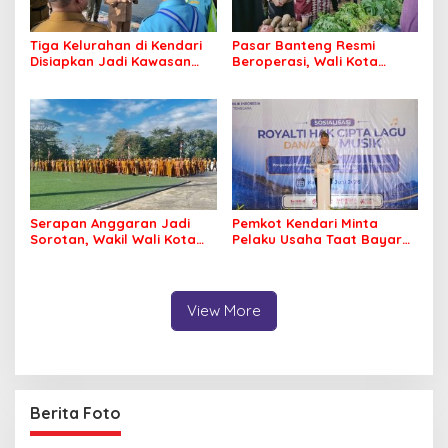
Tiga Kelurahan di Kendari
Pasar Banteng Resmi
Disiapkan Jadi Kawasan
Beroperasi, Wali Kota
Pesisir Modern
Kendari Siapkan Pusat
Ekonomi Baru
Serapan Anggaran Jadi
Pemkot Kendari Minta
Sorotan, Wakil Wali Kota
Pelaku Usaha Taat Bayar
Kendari Ajak ASN Bergerak
Royalti Musik
Jaga Kebersihan Kota
View More
Berita Foto