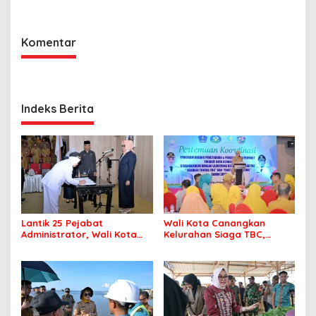
Jaga Kebersihan Kota
Komentar
Indeks Berita
Lantik 25 Pejabat
Wali Kota Canangkan
Administrator, Wali Kota
Kelurahan Siaga TBC,
Tegaskan ASN Harus
Percepat Target Kendari
Berintegritas dan
Bebas Tuberkulosis
Profesional Layani
Masyarakat