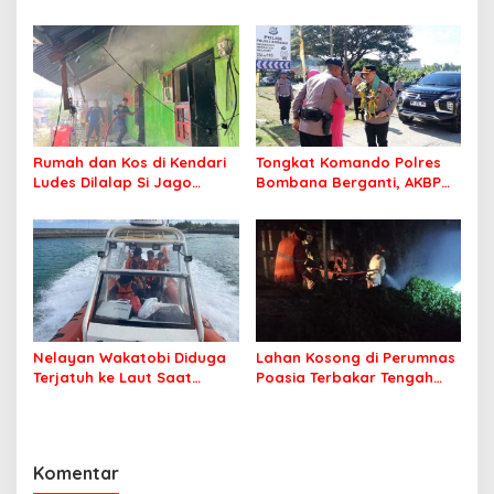
Terbakar
Travel Pastikan Seluruh
Jamaah Tetap Sehat dan
Nyaman Beribadah
Rumah dan Kos di Kendari
Tongkat Komando Polres
Ludes Dilalap Si Jago
Bombana Berganti, AKBP
Merah
Irwandhy Idrus Nahkodai
Kepolisian Bombana
Nelayan Wakatobi Diduga
Lahan Kosong di Perumnas
Terjatuh ke Laut Saat
Poasia Terbakar Tengah
Memancing
Malam
Komentar