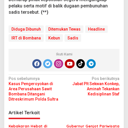
pelaku serta motif di balik dugaan pembunuhan
sadis tersebut.
(**)
Diduga Dibunuh
Ditemukan Tewas
Headline
IRT di Bombana
Kebun
Sadis
Ikuti Kami
N
Pos sebelumnya
Pos berikutnya
Kasus Pengeroyokan di
Jabat Plt Sekwan Konkep,
a
Area Perusahaan Sawit
Aminah Tekankan
v
Bombana Ditangani
Kedisiplinan Staf
Ditreskrimum Polda Sultra
i
g
Artikel Terkait
a
s
Kebakaran Hebat di
Gubernur Genjot Pariwisata