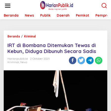
L
e
w
Beranda
News
Publik
Daerah
Pemkot
Pemprov
a
t
i
k
e
Beranda
/
Kriminal
I
k
R
o
IRT di Bombana Ditemukan Tewas di
T
n
d
Kebun, Diduga Dibunuh Secara Sadis
t
i
e
B
Harianpublik.id
2 Oktober 2025
n
Kriminal
,
News
o
m
b
a
n
a
D
i
t
e
m