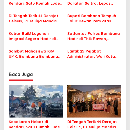
Kendari, Satu Rumah Ludes
Daratan Sultra, Lepas
i
Terbakar
Famtrip Overland Jelajahi
p
Tiga Kabupaten Unggulan
Di Tengah Terik 44 Derajat
Bupati Bombana Tempuh
Celsius, PT Mulya Mandiri
Jalur Dewan Pers atas
o
Travel Pastikan Seluruh
Pemberitaan Dugaan
s
Jamaah Tetap Sehat dan
Korupsi Jembatan Cirauci II
Kabar Baik! Layanan
Satlantas Polres Bombana
Nyaman Beribadah
Imigrasi Segera Hadir di
Hadir di Titik Rawan,
MPP Bombana, Warga Tak
Pastikan Pelajar Berangkat
Perlu Lagi ke Kendari
Sekolah dengan Aman
Sambut Mahasiswa KKA
Lantik 25 Pejabat
UMK, Bombana Bombana
Administrator, Wali Kota
Minta Program Kerja Tepat
Tegaskan ASN Harus
Sasaran
Berintegritas dan
Profesional Layani
Baca Juga
Masyarakat
Kebakaran Hebat di
Di Tengah Terik 44 Derajat
Kendari, Satu Rumah Ludes
Celsius, PT Mulya Mandiri