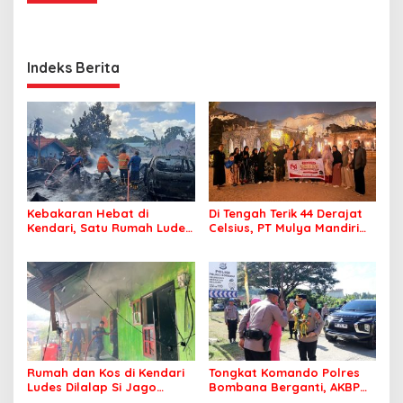
Indeks Berita
Kebakaran Hebat di
Di Tengah Terik 44 Derajat
Kendari, Satu Rumah Ludes
Celsius, PT Mulya Mandiri
Terbakar
Travel Pastikan Seluruh
Jamaah Tetap Sehat dan
Nyaman Beribadah
Rumah dan Kos di Kendari
Tongkat Komando Polres
Ludes Dilalap Si Jago
Bombana Berganti, AKBP
Merah
Irwandhy Idrus Nahkodai