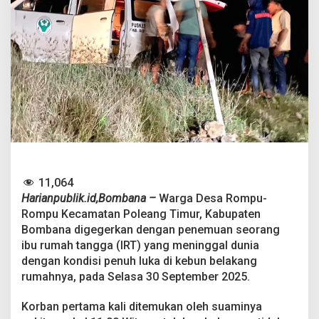
u
k
a
n
T
e
w
a
s
d
i
K
e
b
11,064
u
n
Harianpublik.id,Bombana –
Warga Desa Rompu-
,
Rompu Kecamatan Poleang Timur, Kabupaten
D
Bombana digegerkan dengan penemuan seorang
i
ibu rumah tangga (IRT) yang meninggal dunia
d
dengan kondisi penuh luka di kebun belakang
u
g
rumahnya, pada Selasa 30 September 2025.
a
D
Korban pertama kali ditemukan oleh suaminya
i