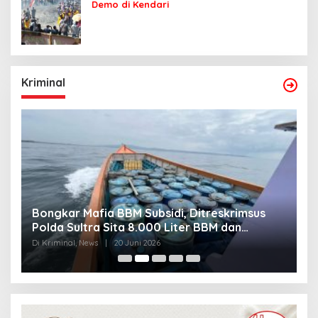
Demo di Kendari
Kriminal
Bongkar Mafia BBM Subsidi, Ditreskrimsus
J
Polda Sultra Sita 8.000 Liter BBM dan
G
Ringkus 3 Tersangka
3
Di Kriminal, News
|
20 Juni 2026
Di