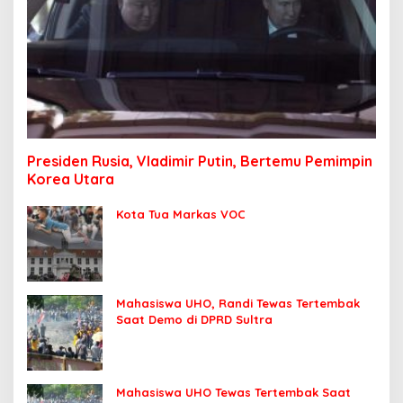
Presiden Rusia, Vladimir Putin, Bertemu Pemimpin
Korea Utara
Kota Tua Markas VOC
Mahasiswa UHO, Randi Tewas Tertembak
Saat Demo di DPRD Sultra
Mahasiswa UHO Tewas Tertembak Saat