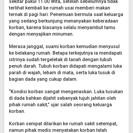
sekitar pukul 11.00 Wita, setelah sebelumnya tidak
b
terlihat kembali ke rumah usai memberi makan
u
n
ternak di pagi hari. Penemuan bermula saat keluarga
u
yang sedang berkunjung menanyakan keberadaan
h
korban, karena biasanya selalu menyambut tamu
S
dengan menyajikan minuman.
e
c
a
Merasa janggal, suami korban kemudian menyusul
r
ke belakang rumah. Betapa terkejutnya ia mendapati
a
istrinya sudah tergeletak di tanah dengan tubuh
S
penuh darah. Tubuh korban didapati mengalami luka
a
d
parah di wajah, lebam di mata, serta luka tusuk di
i
bagian dada yang cukup dalam.
s
“Kondisi korban sangat mengenaskan. Luka tusukan
di dada bahkan dijahit sebanyak tujuh jahitan oleh
pihak rumah sakit,” ujar salah seorang keluarga
korban.
Korban sempat dilarikan ke rumah sakit setempat,
namun pihak medis menyatakan korban telah