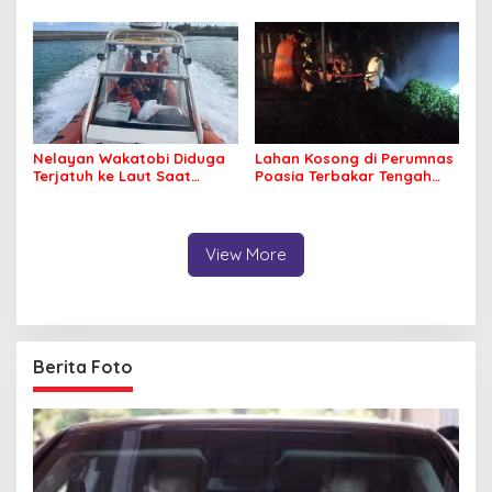
Kepolisian Bombana
Nelayan Wakatobi Diduga
Lahan Kosong di Perumnas
Terjatuh ke Laut Saat
Poasia Terbakar Tengah
Memancing
Malam
View More
Berita Foto