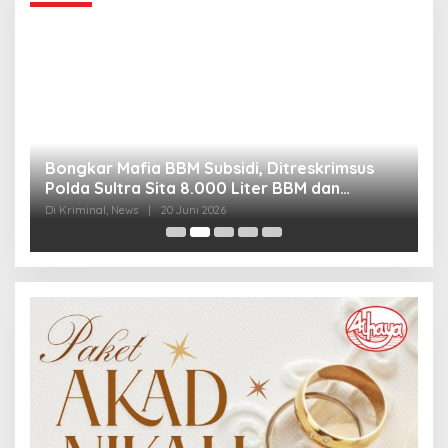
Bongkar Mafia BBM Subsidi, Ditreskrimsus
J
Polda Sultra Sita 8.000 Liter BBM dan
G
Ringkus 3 Tersangka
3
Di Kriminal, News
|
20 Juni 2026
Di