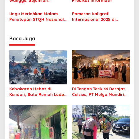
Wanggu, Sejumlah
Predikat Informatif
Kendaraan Mogok
Ungu Meriahkan Malam
Pameran Kaligrafi
Penutupan STQH Nasional
Internasional 2025 di
di Kendari, Harmoni Musik
Kendari, Tampilkan 200
Pukau Ribuan Warga
Karya Dari 50 Negara
Baca Juga
Kebakaran Hebat di
Di Tengah Terik 44 Derajat
Kendari, Satu Rumah Ludes
Celsius, PT Mulya Mandiri
Terbakar
Travel Pastikan Seluruh
Jamaah Tetap Sehat dan
Nyaman Beribadah