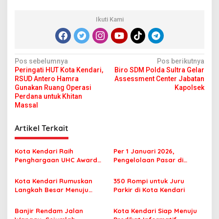
Ikuti Kami
N
Pos sebelumnya
Pos berikutnya
Peringati HUT Kota Kendari,
Biro SDM Polda Sultra Gelar
a
RSUD Antero Hamra
Assessment Center Jabatan
v
Gunakan Ruang Operasi
Kapolsek
Perdana untuk Khitan
i
Massal
g
Artikel Terkait
a
s
Kota Kendari Raih
Per 1 Januari 2026,
i
Penghargaan UHC Award
Pengelolaan Pasar di
p
2026
Kendari Diserahkan ke
Perumda
Kota Kendari Rumuskan
350 Rompi untuk Juru
o
Langkah Besar Menuju
Parkir di Kota Kendari
s
Kemandirian Pangan
Banjir Rendam Jalan
Kota Kendari Siap Menuju