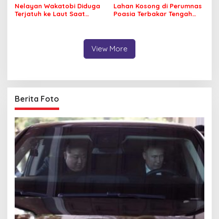
Nelayan Wakatobi Diduga
Lahan Kosong di Perumnas
Terjatuh ke Laut Saat
Poasia Terbakar Tengah
Memancing
Malam
View More
Berita Foto