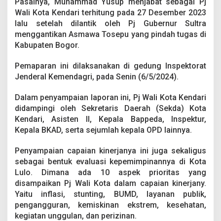
Pasalnya, Muhammad Yusup menjabat sebagai Pj
l
Wali Kota Kendari terhitung pada 27 Desember 2023
i
K
lalu setelah dilantik oleh Pj Gubernur Sultra
o
menggantikan Asmawa Tosepu yang pindah tugas di
t
Kabupaten Bogor.
a
K
Pemaparan ini dilaksanakan di gedung Inspektorat
e
n
Jenderal Kemendagri, pada Senin (6/5/2024).
d
a
Dalam penyampaian laporan ini, Pj Wali Kota Kendari
r
didampingi oleh Sekretaris Daerah (Sekda) Kota
i
Kendari, Asisten II, Kepala Bappeda, Inspektur,
T
r
Kepala BKAD, serta sejumlah kepala OPD lainnya.
i
w
Penyampaian capaian kinerjanya ini juga sekaligus
u
sebagai bentuk evaluasi kepemimpinannya di Kota
l
Lulo. Dimana ada 10 aspek prioritas yang
a
n
disampaikan Pj Wali Kota dalam capaian kinerjany.
I
Yaitu inflasi, stunting, BUMD, layanan publik,
pengangguran, kemiskinan ekstrem, kesehatan,
kegiatan unggulan, dan perizinan.