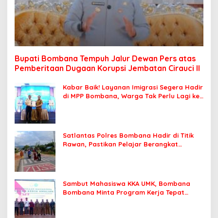
Bupati Bombana Tempuh Jalur Dewan Pers atas
Pemberitaan Dugaan Korupsi Jembatan Cirauci II
Kabar Baik! Layanan Imigrasi Segera Hadir
di MPP Bombana, Warga Tak Perlu Lagi ke
Kendari
Satlantas Polres Bombana Hadir di Titik
Rawan, Pastikan Pelajar Berangkat
Sekolah dengan Aman
Sambut Mahasiswa KKA UMK, Bombana
Bombana Minta Program Kerja Tepat
Sasaran