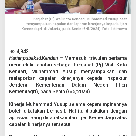
r
e
s
i
Penjabat (Pj) Wali Kota Kendari, Muhammad Yusup saat
a
menyampaikan capaian dan laporan kinerjanya kepada Itjen
s
Kemendagri, di Jakarta, pada Senin (6/5/2024). Foto: Istimewa
i
C
a
p
4,942
a
Harianpublik.id,Kendari –
Memasuki triwulan pertama
i
menduduki jabatan sebagai Penjabat (Pj) Wali Kota
a
Kendari, Muhammad Yusup menyampaikan dan
n
melaporkan capaian kinerjanya kepada Inspektur
K
i
Jenderal Kementerian Dalam Negeri (Itjen
n
Kemendagri), pada Senin (6/5/2024).
e
r
Kinerja Muhammad Yusup selama kepemimpinannya
j
boleh dikatakan berhasil. Hal itu dibuktikan dengan
a
P
apresiasi yang didapatkan dari Itjen Kemendagri atas
j
capaian kinerjanya tersebut.
W
a