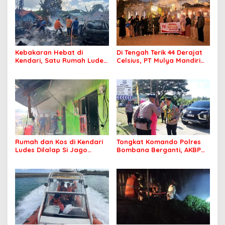
Kebakaran Hebat di
Di Tengah Terik 44 Derajat
Kendari, Satu Rumah Ludes
Celsius, PT Mulya Mandiri
Terbakar
Travel Pastikan Seluruh
Jamaah Tetap Sehat dan
Nyaman Beribadah
Rumah dan Kos di Kendari
Tongkat Komando Polres
Ludes Dilalap Si Jago
Bombana Berganti, AKBP
Merah
Irwandhy Idrus Nahkodai
Kepolisian Bombana