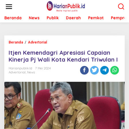
L
e
w
Beranda
News
Publik
Daerah
Pemkot
Pemprov
a
t
i
k
e
Beranda
/
Advertorial
I
k
t
o
Itjen Kemendagri Apresiasi Capaian
j
n
e
Kinerja Pj Wali Kota Kendari Triwulan I
t
n
e
K
Harianpublik.id
7 Mei 2024
n
Advertorial
,
News
e
m
e
n
d
a
g
r
i
A
p