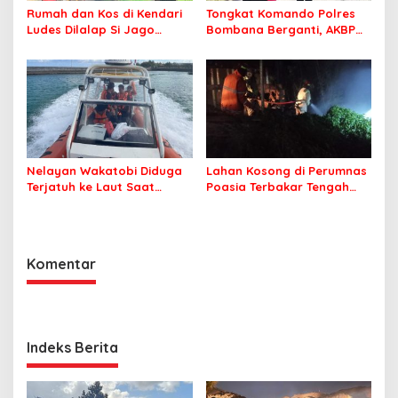
Rumah dan Kos di Kendari
Tongkat Komando Polres
Ludes Dilalap Si Jago
Bombana Berganti, AKBP
Merah
Irwandhy Idrus Nahkodai
Kepolisian Bombana
Nelayan Wakatobi Diduga
Lahan Kosong di Perumnas
Terjatuh ke Laut Saat
Poasia Terbakar Tengah
Memancing
Malam
Komentar
Indeks Berita