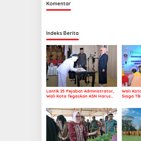
Komentar
Indeks Berita
Lantik 25 Pejabat Administrator,
Wali Kot
Wali Kota Tegaskan ASN Harus
Siaga TB
Berintegritas dan Profesional
Kendari 
Layani Masyarakat