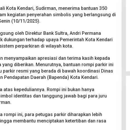
ali Kota Kendari, Sudirman, menerima bantuan 350
alam kegiatan penyerahan simbolis yang berlangsung di
Senin (10/11/2025).
gsung oleh Direktur Bank Sultra, Andri Permana
uk dukungan terhadap upaya Pemerintah Kota Kendari
Pesta Pernikahan Berakhir
istem perparkiran di wilayah kota.
Mencekam, Mahasiswa Ditikam
Badik Usai Cekcok saat Pesta
Di Kriminal
|
29 Juni 2026
an menyampaikan apresiasi dan terima kasih kepada
Miras
a yang diberikan. Menurutnya, bantuan rompi parkir ini
u parkir resmi yang berada di bawah koordinasi Dinas
n Pendapatan Daerah (Bapenda) Kota Kendari.
a atas kepeduliannya. Rompi ini bukan hanya
simbol identitas dan tanggung jawab bagi para juru
irman.
rompi ini, para petugas parkir diharapkan lebih
hingga membantu menciptakan ketertiban dan rasa