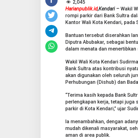
r
2,045
i
Harianpublik.id
,Kendari –
Wakil W
rompi parkir dari Bank Sultra d
Kantor Wali Kota Kendari, pada 
Bantuan tersebut diserahkan lan
Diputra Abubakar, sebagai bent
dalam menata dan menertibkan s
Wakil Wali Kota Kendari Sudirm
Bank Sultra atas kontribusi nyat
akan digunakan oleh seluruh jur
Perhubungan (Dishub) dan Bada
“Terima kasih kepada Bank Sultr
perlengkapan kerja, tetapi juga 
parkir di Kota Kendari,” ujar Sud
Ia menambahkan, dengan adanya 
mudah dikenali masyarakat, se
aman di area publik.