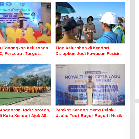
a Canangkan Kelurahan
Tiga Kelurahan di Kendari
C, Percepat Target
Disiapkan Jadi Kawasan Pesisir
Bebas Tuberkulosis
Modern
Anggaran Jadi Sorotan,
Pemkot Kendari Minta Pelaku
li Kota Kendari Ajak ASN
Usaha Taat Bayar Royalti Musik
 Jaga Kebersihan Kota