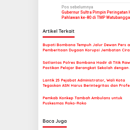
N
Pos sebelumnya
Gubernur Sultra Pimpin Peringatan 
a
Pahlawan ke-80 di TMP Watubangga
v
i
Artikel Terkait
g
Bupati Bombana Tempuh Jalur Dewan Pers a
a
Pemberitaan Dugaan Korupsi Jembatan Cirau
s
Satlantas Polres Bombana Hadir di Titik Raw
i
Pastikan Pelajar Berangkat Sekolah dengan
p
o
Lantik 25 Pejabat Administrator, Wali Kota
Tegaskan ASN Harus Berintegritas dan Profe
s
Layani Masyarakat
Pemkab Konkep Tambah Ambulans untuk
Puskesmas Roko-Roko
Baca Juga