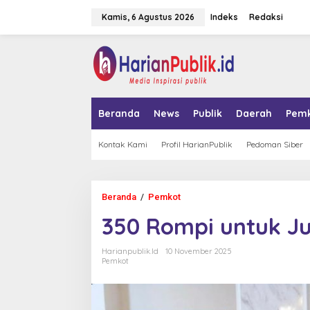
L
Kamis, 6 Agustus 2026
Indeks
Redaksi
e
w
a
tutup
t
i
k
e
k
Beranda
News
Publik
Daerah
Pem
o
n
t
Kontak Kami
Profil HarianPublik
Pedoman Siber
e
n
Beranda
/
Pemkot
3
5
350 Rompi untuk Ju
0
R
o
Harianpublik.id
10 November 2025
m
Pemkot
p
i
u
n