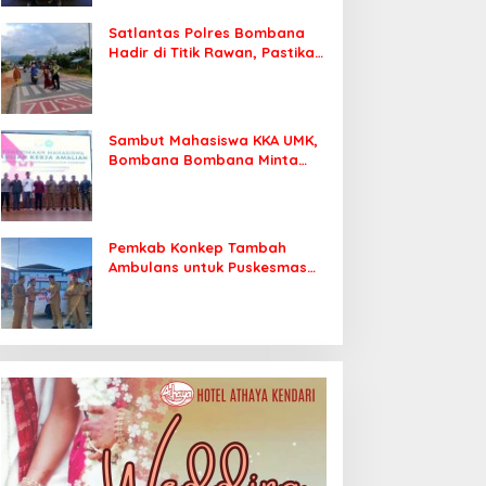
Satlantas Polres Bombana
Hadir di Titik Rawan, Pastikan
Pelajar Berangkat Sekolah
dengan Aman
Sambut Mahasiswa KKA UMK,
Bombana Bombana Minta
Program Kerja Tepat Sasaran
Pemkab Konkep Tambah
Ambulans untuk Puskesmas
Roko-Roko