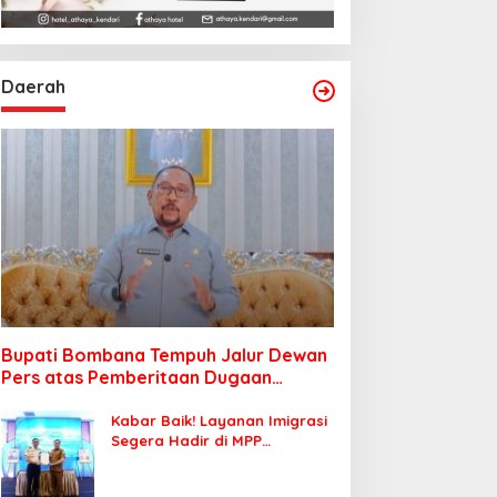
Daerah
Bupati Bombana Tempuh Jalur Dewan
Pers atas Pemberitaan Dugaan
Korupsi Jembatan Cirauci II
Kabar Baik! Layanan Imigrasi
Segera Hadir di MPP
Bombana, Warga Tak Perlu
Lagi ke Kendari