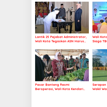
Lantik 25 Pejabat Administrator,
Wali Kot
Wali Kota Tegaskan ASN Harus
Siaga TB
Berintegritas dan Profesional
Kendari 
Layani Masyarakat
Pasar Banteng Resmi
Serapan 
Beroperasi, Wali Kota Kendari
Wakil Wa
Siapkan Pusat Ekonomi Baru
Bergerak